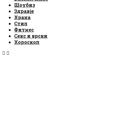
Шоубиз
Здравје
Храна
Стил
Фитнес
Секс и врски
Хороскоп