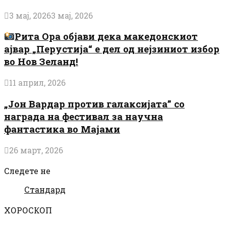
3 мај, 2026
3 мај, 2026
Рита Ора објави дека македонскиот
ајвар „Перустија“ е дел од нејзиниот избор
во Нов Зеланд!
11 април, 2026
„Јон Вардар против галаксијата” со
награда на фестивал за научна
фантастика во Мајами
26 март, 2026
Следете не
Стандард
ХОРОСКОП