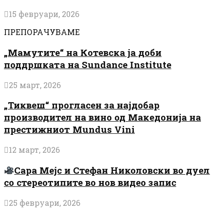
15 февруари, 2026
ПРЕПОРАЧУВАМЕ
„Мамутите“ на Котевска ја доби
поддршката на Sundance Institute
25 март, 2026
„Тиквеш“ прогласен за најдобар
производител на вино од Македонија на
престижниот Mundus Vini
12 март, 2026
Сара Мејс и Стефан Николовски во дуел
со стереотипите во нов видео запис
25 февруари, 2026