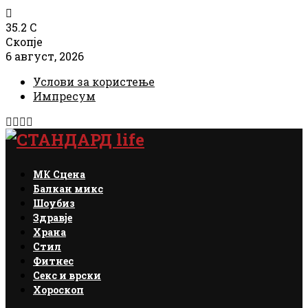
35.2
C
Скопје
6 август, 2026
Услови за користење
Импресум
Facebook
Instagram
Email
Rss
МК Сцена
Балкан микс
Шоубиз
Здравје
Храна
Стил
Фитнес
Секс и врски
Хороскоп