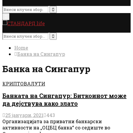
Search
for:
Search
Primary
Menu
Search
for:
Search
Home
Банка на Сингапур
Банка на Сингапур
КРИПТОВАЛУТИ
Банката на Сингапур: Биткоинот може
да дејствува како злато
25 јануари, 2021
443
Организацијата за приватни банкарски
активности на „ОЦБЦ банка“ со седиште во