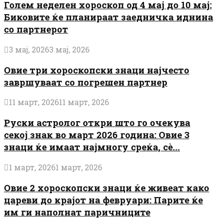
Голем неделен хороскоп од 4 мај до 10 мај:
Биковите ќе планираат заедничка иднина
со партнерот
3 мај, 2026
3 мај, 2026
Овие три хороскопски знаци најчесто
завршуваат со погрешен партнер
11 март, 2026
11 март, 2026
Руски астролог откри што го очекува
секој знак во март 2026 година: Овие 3
знаци ќе имаат најмногу среќа, сè...
1 март, 2026
1 март, 2026
Овие 2 хороскопски знаци ќе живеат како
цареви до крајот на февруари: Парите ќе
им ги наполнат паричниците