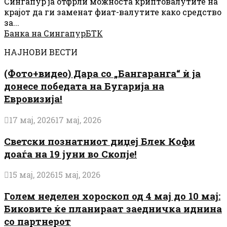
Сингапур ја отфрли можноста криптовалутите на
крајот да ги заменат фиат-валутите како средство
за...
Банка на Сингапур
БТК
НАЈНОВИ ВЕСТИ
(Фото+видео) Дара со „Бангаранга“ ѝ ја
донесе победата на Бугарија на
Евровизија!
17 мај, 2026
17 мај, 2026
Светски познатниот диџеј Блек Кофи
доаѓа на 19 јуни во Скопје!
15 мај, 2026
15 мај, 2026
Голем неделен хороскоп од 4 мај до 10 мај:
Биковите ќе планираат заедничка иднина
со партнерот