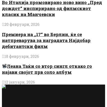
Во Италија промовирано ново вино „Пред
дождот“ инспирирано од филмскиот
класик на Манчевски
20 февруари, 2026
Премиера на „17“ во Берлин, ќе се
натпреварува за наградата Најдобар
дебитантски филм
18 февруари, 2026
Леана Таќи со втор сингл откако го
најави својот прв соло албум
12 јануари, 2026