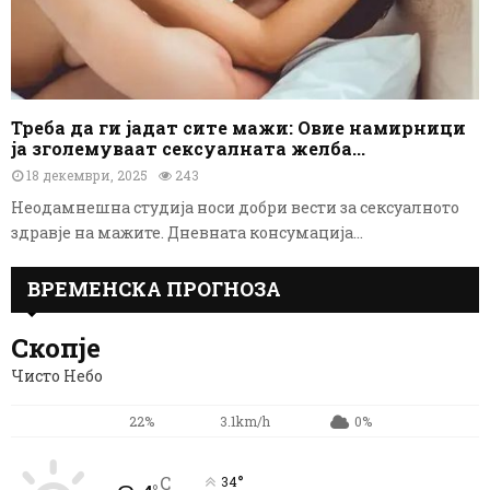
Треба да ги јадат сите мажи: Овие намирници
ја зголемуваат сексуалната желба...
18 декември, 2025
243
Неодамнешна студија носи добри вести за сексуалното
здравје на мажите. Дневната консумација...
ВРЕМЕНСКА ПРОГНОЗА
Скопје
Чисто Небо
22%
3.1km/h
0%