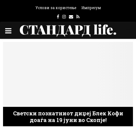
Услови за користење
Импресум
Facebook
Instagram
Email
Rss
PRIMARY
MENU
📸Рита Ора објави дека македонскиот
ајвар „Перустија“ е дел од нејзиниот
избор...