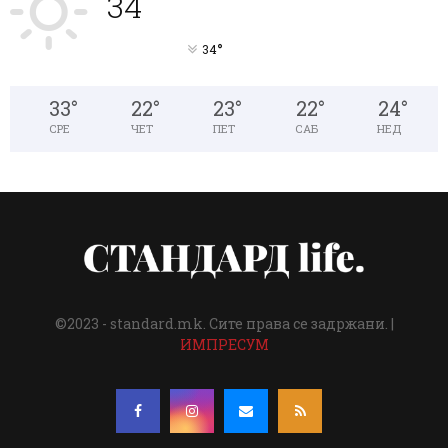
°
C
34
34
°
°
34
33
°
22
°
23
°
22
°
24
°
СРЕ
ЧЕТ
ПЕТ
САБ
НЕД
©2023 - standard.mk. Сите права се задржани. |
ИМПРЕСУМ