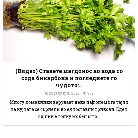
(Видео) Ставете магдонос во вода со
сода бикарбона и погледнете го
чудото:...
22 јануари, 2026
309
Многу домаќинки веруваат дека најголемите тајни
на кујната се скриени во едноставни трикови. Еден
од нив е толку моќен што...