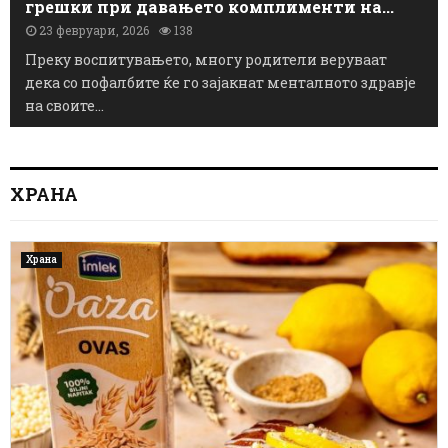
а
Не кажувајте им дека се убави! Најчести
:
п
грешки при давањето комплименти на...
О
о
23 февруари, 2026
138
в
ч
Преку воспитувањето, многу родители веруваат
и
н
дека со пофалбите ќе го зајакнат менталното здравје
е
у
3
на своите...
в
м
а
л
с
е
о
ч
т
ХРАНА
н
р
и
е
п
п
Храна
р
е
о
р
и
е
з
њ
в
е
о
:
д
Е
и
д