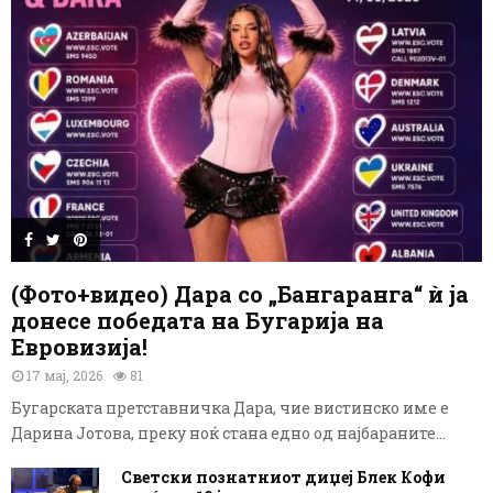
(Фото+видео) Дара со „Бангаранга“ ѝ ја
донесе победата на Бугарија на
Евровизија!
17 мај, 2026
81
Бугарската претставничка Дара, чие вистинско име е
Дарина Јотова, преку ноќ стана едно од најбараните...