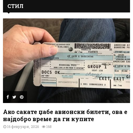
СТИЛ
Ако сакате џабе авионски билети, ова е
најдобро време да ги купите
16 февруари, 2026
168