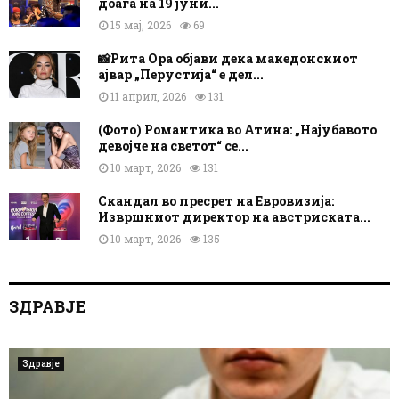
Светски познатниот диџеј Блек Кофи
доаѓа на 19 јуни...
15 мај, 2026
69
📸Рита Ора објави дека македонскиот
ајвар „Перустија“ е дел...
11 април, 2026
131
(Фото) Романтика во Атина: „Најубавото
девојче на светот“ се...
10 март, 2026
131
Скандал во пресрет на Евровизија:
Извршниот директор на австриската...
10 март, 2026
135
ЗДРАВЈЕ
Здравје