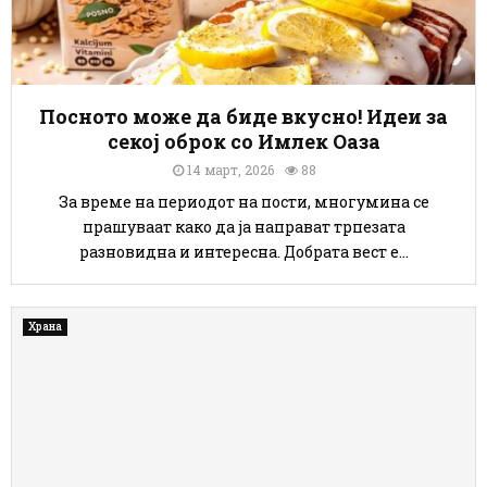
с
е
е
н
д
з
о
н
б
а
р
к
Посното може да биде вкусно! Идеи за
и
м
секој оброк со Имлек Оаза
з
о
14 март, 2026
88
а
ж
з
е
За време на периодот на пости, многумина се
д
д
прашуваат како да ја направат трпезата
р
а
разновидна и интересна. Добрата вест е...
а
с
в
е
ј
п
Храна
е
о
т
ј
о
а
н
в
а
и
с
г