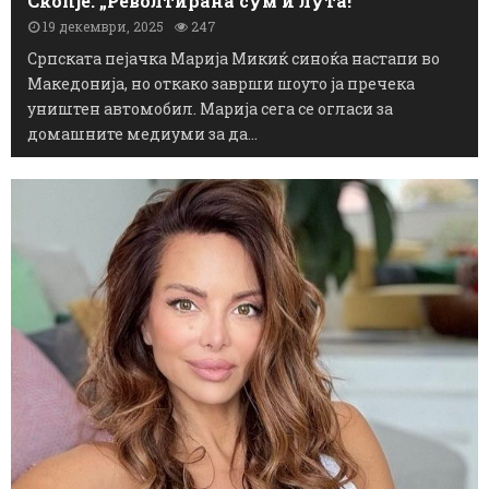
Се огласи Марија Микиќ по инцидентот во
Скопје: „Револтирана сум и лута!“
19 декември, 2025
247
Српската пејачка Марија Микиќ синоќа настапи во
Македонија, но откако заврши шоуто ја пречека
уништен автомобил. Марија сега се огласи за
домашните медиуми за да...