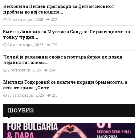
Николина Пишек проговори за финансискиот
проблем во кој се нашла...
29 октомври, 2025
222
Емина Јаховиќ за Мустафа Сандал: Се разведовме на
толку чуден...
24 октомври, 2025
179
Чолиќ ја разнежни својата постара ќерка по повод
нејзината голема...
2 октомври, 2025
254
Милица Тодоровиќ се повлече поради бременоста, а
сега открива: „Сите...
30 септември, 2025
210
ШОУБИЗ