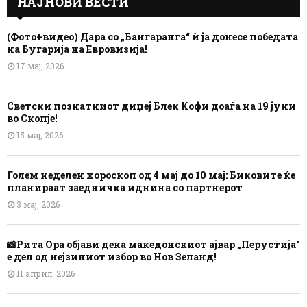
НАЈНОВИ ВЕСТИ
(Фото+видео) Дара со „Бангаранга“ ѝ ја донесе победата
на Бугарија на Евровизија!
17 мај, 2026
Светски познатниот диџеј Блек Кофи доаѓа на 19 јуни
во Скопје!
15 мај, 2026
Голем неделен хороскоп од 4 мај до 10 мај: Биковите ќе
планираат заедничка иднина со партнерот
3 мај, 2026
📸Рита Ора објави дека македонскиот ајвар „Перустија“
е дел од нејзиниот избор во Нов Зеланд!
11 април, 2026