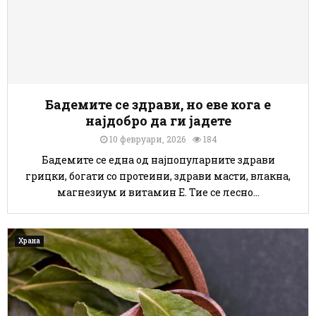
р
о
ц
д
е
и
т
н
о
и
п
о
р
Бадемите се здрави, но еве кога е
а
најдобро да ги јадете
н
о
10 февруари, 2026
184
Бадемите се една од најпопуларните здрави
грицки, богати со протеини, здрави масти, влакна,
магнезиум и витамин Е. Тие се лесно...
Храна