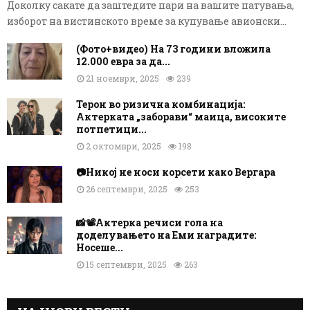
Доколку сакате да заштедите пари на вашите патувања,
изборот на вистинското време за купување авионски...
(Фото+видео) На 73 години вложила
12.000 евра за да...
21 ноември, 2025
239
Терон во ризична комбинација:
Актерката „заборави“ маица, високите
потпетици...
2 октомври, 2025
198
📷Никој не носи корсети како Вергара
26 септември, 2025
253
📸📽️Актерка речиси гола на
доделувањето на Еми наградите:
Носеше...
15 септември, 2025
263