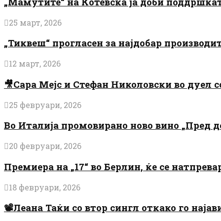
„Мамутите“ на Котевска ја доби поддршката
25 март, 2026
„Тиквеш“ прогласен за најдобар производи
12 март, 2026
🎥Сара Мејс и Стефан Николовски во дуел с
25 февруари, 2026
Во Италија промовирано ново вино „Пред 
20 февруари, 2026
Премиера на „17“ во Берлин, ќе се натпрев
18 февруари, 2026
📽️Леана Таќи со втор сингл откако го најав