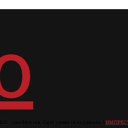
023 - standard.mk. Сите права се задржани. |
ИМПРЕС