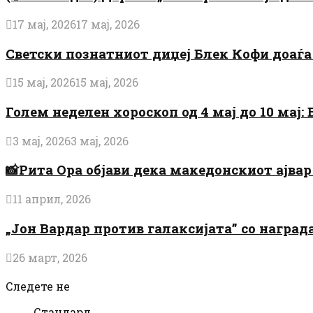
17 мај, 2026
17 мај, 2026
Светски познатниот диџеј Блек Кофи доаѓа н
15 мај, 2026
15 мај, 2026
Голем неделен хороскоп од 4 мај до 10 мај
3 мај, 2026
3 мај, 2026
📸Рита Ора објави дека македонскиот ајвар 
11 април, 2026
„Јон Вардар против галаксијата” со награ
26 март, 2026
Следете не
Стандард