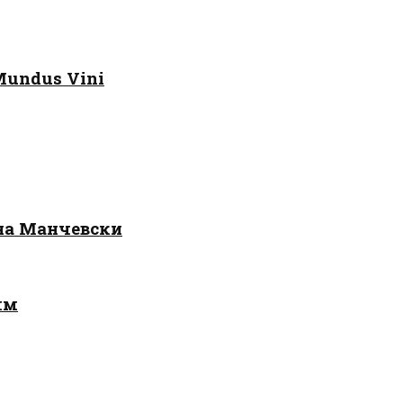
Mundus Vini
 на Манчевски
лм