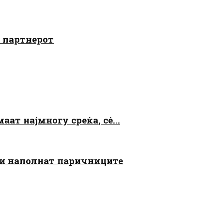
о партнерот
аат најмногу среќа, сè...
 ги наполнат паричниците