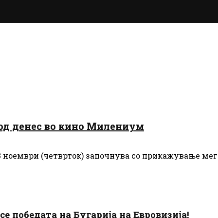
 од денес во кино Милениум
23 ноември (четврток) започнува со прикажување ме
есе победата на Бугарија на Евровизија!