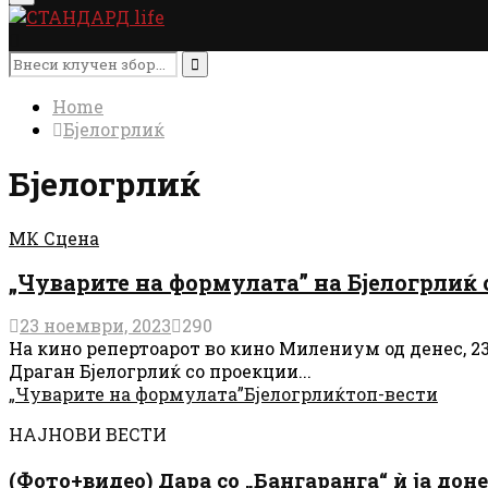
Menu
Search
for:
Search
Home
Бјелогрлиќ
Бјелогрлиќ
МК Сцена
„Чуварите на формулата” на Бјелогрлиќ
23 ноември, 2023
290
На кино репертоарот во кино Милениум од денес, 
Драган Бјелогрлиќ со проекции...
„Чуварите на формулата”
Бјелогрлиќ
топ-вести
НАЈНОВИ ВЕСТИ
(Фото+видео) Дара со „Бангаранга“ ѝ ја дон