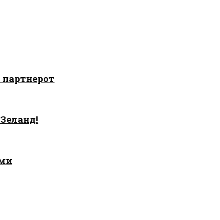
о партнерот
 Зеланд!
ами