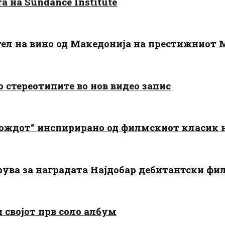
 на Sundance Institute
тел на вино од Македонија на престижниот 
о стереотипите во нов видео запис
дождот“ инспирирано од филмскиот класик
арува за наградата Најдобар дебитантски фи
и својот прв соло албум