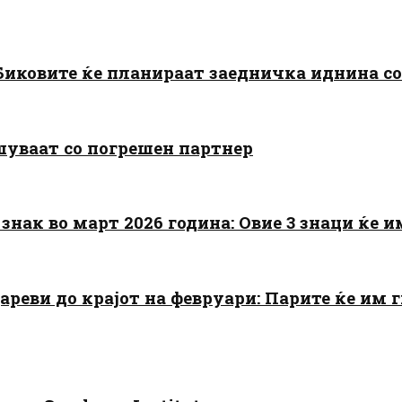
: Биковите ќе планираат заедничка иднина с
шуваат со погрешен партнер
знак во март 2026 година: Овие 3 знаци ќе им
цареви до крајот на февруари: Парите ќе им