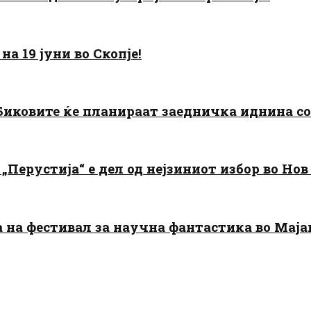
а 19 јуни во Скопје!
: Биковите ќе планираат заедничка иднина с
„Перустија“ е дел од нејзиниот избор во Нов
да на фестивал за научна фантастика во Мај