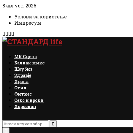
8 август, 2026
Услови за користење
Импресум
Facebook
Instagram
Email
Rss
МК Сцена
Балкан микс
Шоубиз
Здравје
Храна
Стил
Фитнес
Секс и врски
Хороскоп
Search
for:
Search
Primary