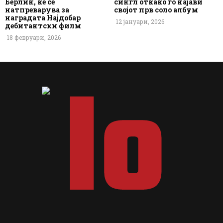
Берлин, ќе се
сингл откако го најави
натпреварува за
својот прв соло албум
наградата Најдобар
12 јануари, 2026
дебитантски филм
18 февруари, 2026