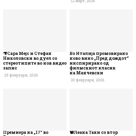
12 март, 2026
🎥Сара Мејс и Стефан
Во Италија промовирано
Николовски во дуел со
ново вино „Пред дождот“
стереотипите во нов видео
инспирирано од
запис
филмскиот класик
на Манчевски
25 февруари, 2026
20 февруари, 2026
Премиера на „17“ во
📽️Леана Таќи со втор