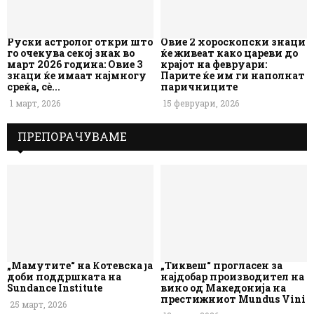
Руски астролог откри што
Овие 2 хороскопски знаци
го очекува секој знак во
ќе живеат како цареви до
март 2026 година: Овие 3
крајот на февруари:
знаци ќе имаат најмногу
Парите ќе им ги наполнат
среќа, сè...
паричниците
1 март, 2026
15 февруари, 2026
ПРЕПОРАЧУВАМЕ
„Мамутите“ на Котевска ја
„Тиквеш“ прогласен за
доби поддршката на
најдобар производител на
Sundance Institute
вино од Македонија на
престижниот Mundus Vini
25 март, 2026