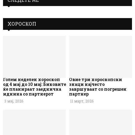
ХОРОСКОП
Голем неделен хороскоп
Овие три хороскопски
од 4 мај до 10 мај: Биковите
знаци најчесто
ќе планираат заедничка
завршуваат со погрешен
иднина со партнерот
партнер
3 мај, 2026
11 март, 2026