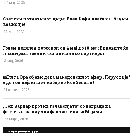
17 мај, 2026
Светски познатниот диџеј Блек Кофи доаѓа на 19 јуни
во Скопје!
15 мај, 2026
Голем неделен хороскоп од 4 мај до 10 мај: Биковите ќе
планираат заедничка иднина со партнерот
3 мај, 2026
📸Рита Ора објави дека македонскиот ајвар „Перустија“
е дел од нејзиниот избор во Нов Зеланд!
11 април, 2026
„Јон Вардар против галаксијата” со награда на
фестивал за научна фантастика во Мајами
26 март, 2026
СЛЕДЕТЕ НЕ