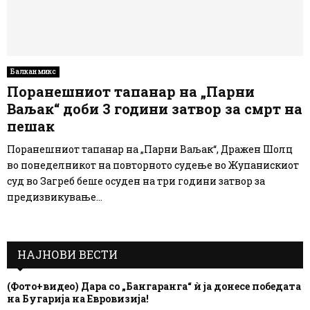
Балкан микс
Поранешниот тапанар на „Парни
Ваљак“ доби 3 години затвор за смрт на
пешак
Поранешниот тапанар на „Парни Ваљак“, Дражен Шолц
во понеделникот на повторното судење во Жупанискиот
суд во Загреб беше осуден на три години затвор за
предизвикување...
НАЈНОВИ ВЕСТИ
(Фото+видео) Дара со „Бангаранга“ ѝ ја донесе победата
на Бугарија на Евровизија!