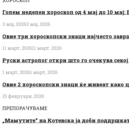
ХОРОСКОП
Голем неделен хороскоп од 4 мај до 10 мај
3 мај, 2026
3 мај, 2026
Овие три хороскопски знаци најчесто завр
11 март, 2026
11 март, 2026
Руски астролог откри што го очекува секој 
1 март, 2026
1 март, 2026
Овие 2 хороскопски знаци ќе живеат како 
15 февруари, 2026
ПРЕПОРАЧУВАМЕ
„Мамутите“ на Котевска ја доби поддршката