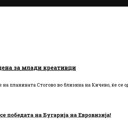
сцена за млади креативци
 на планината Стогово во близина на Кичево, ќе се одр
есе победата на Бугарија на Евровизија!