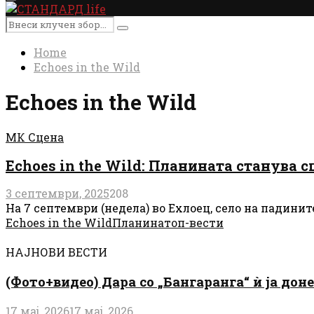
Primary
Menu
Search
Search
for:
Home
Echoes in the Wild
Echoes in the Wild
МК Сцена
Echoes in the Wild: Планината станува 
3 септември, 2025
208
На 7 септември (недела) во Ехлоец, село на падините
Echoes in the Wild
Планина
топ-вести
НАЈНОВИ ВЕСТИ
(Фото+видео) Дара со „Бангаранга“ ѝ ја дон
17 мај, 2026
17 мај, 2026