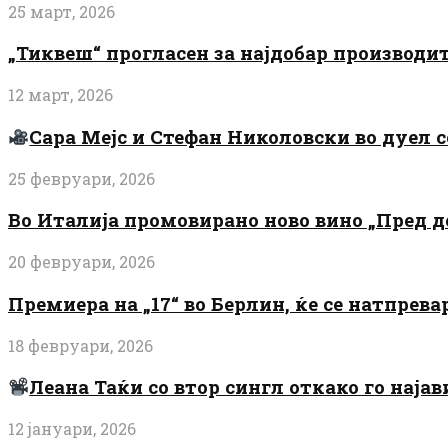
25 март, 2026
„Тиквеш“ прогласен за најдобар производи
12 март, 2026
Сара Мејс и Стефан Николовски во дуел с
25 февруари, 2026
Во Италија промовирано ново вино „Пред 
20 февруари, 2026
Премиера на „17“ во Берлин, ќе се натпрев
18 февруари, 2026
Леана Таќи со втор сингл откако го најав
12 јануари, 2026