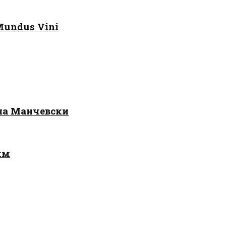
Mundus Vini
 на Манчевски
лм