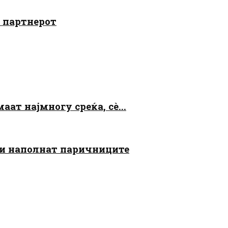
о партнерот
аат најмногу среќа, сè...
 ги наполнат паричниците