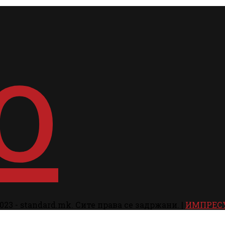
023 - standard.mk. Сите права се задржани. |
ИМПРЕС