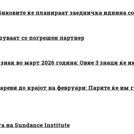
: Биковите ќе планираат заедничка иднина с
шуваат со погрешен партнер
знак во март 2026 година: Овие 3 знаци ќе им
цареви до крајот на февруари: Парите ќе им
 на Sundance Institute