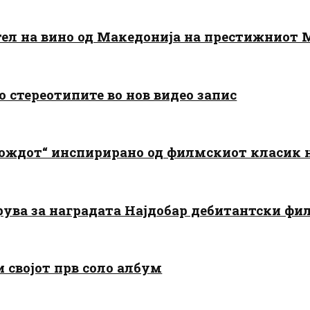
тел на вино од Македонија на престижниот 
о стереотипите во нов видео запис
дождот“ инспирирано од филмскиот класик
арува за наградата Најдобар дебитантски фи
и својот прв соло албум