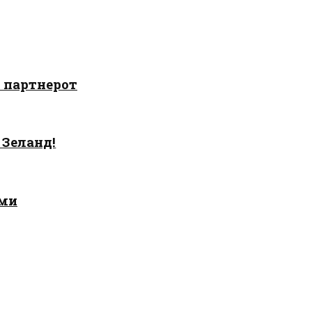
о партнерот
 Зеланд!
ами