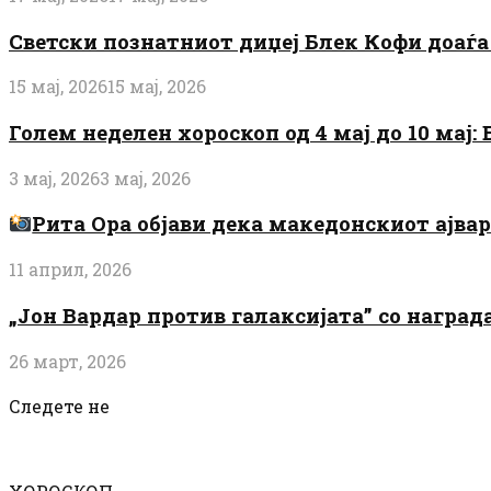
Светски познатниот диџеј Блек Кофи доаѓа н
15 мај, 2026
15 мај, 2026
Голем неделен хороскоп од 4 мај до 10 мај
3 мај, 2026
3 мај, 2026
Рита Ора објави дека македонскиот ајвар 
11 април, 2026
„Јон Вардар против галаксијата” со награ
26 март, 2026
Следете не