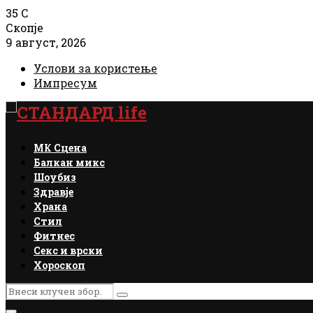
35
C
Скопје
9 август, 2026
Услови за користење
Импресум
Facebook
Instagram
Email
Rss
МК Сцена
Балкан микс
Шоубиз
Здравје
Храна
Стил
Фитнес
Секс и врски
Хороскоп
Search
Search
for: