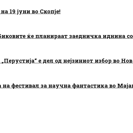
а 19 јуни во Скопје!
: Биковите ќе планираат заедничка иднина с
„Перустија“ е дел од нејзиниот избор во Нов
да на фестивал за научна фантастика во Мај