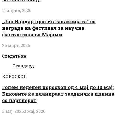
11 април, 2026
„Јон Вардар против галаксијата” со
награда на фестивал за научна
фантастика во Мајами
26 март, 2026
Следете не
Стандард
ХОРОСКОП
Голем неделен хороскоп од 4 мај до 10 мај:
Биковите ќе планираат заедничка иднина
со партнерот
3 мај, 2026
3 мај, 2026