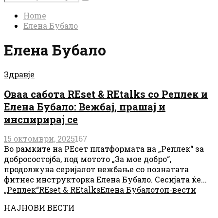
Search
for:
Home
Елена Бубало
Елена Бубало
Здравје
Оваа сабота REset & REtalks со Реплек и
Елена Бубало: Вежбај, прашај и
инспирирај се
15 октомври, 2025
167
Во рамките на РЕсет платформата на „Реплек“ за
добросостојба, под мотото „За мое добро“,
продолжува серијалот вежбање со познатата
фитнес инструкторка Елена Бубало. Сесијата ќе...
„Реплек“
REset & REtalks
Елена Бубало
топ-вести
НАЈНОВИ ВЕСТИ