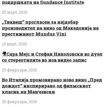
поддршката на Sundance Institute
25 март, 2026
„Тиквеш“ прогласен за најдобар
производител на вино од Македонија на
престижниот Mundus Vini
12 март, 2026
🎥Сара Мејс и Стефан Николовски во дуел
со стереотипите во нов видео запис
25 февруари, 2026
Во Италија промовирано ново вино „Пред
дождот“ инспирирано од филмскиот
класик на Манчевски
20 февруари, 2026