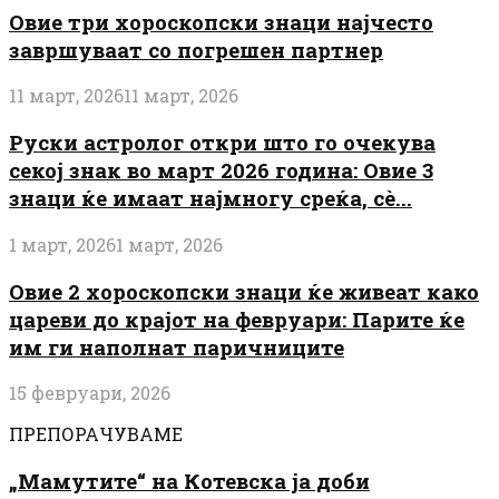
Овие три хороскопски знаци најчесто
завршуваат со погрешен партнер
11 март, 2026
11 март, 2026
Руски астролог откри што го очекува
секој знак во март 2026 година: Овие 3
знаци ќе имаат најмногу среќа, сè...
1 март, 2026
1 март, 2026
Овие 2 хороскопски знаци ќе живеат како
цареви до крајот на февруари: Парите ќе
им ги наполнат паричниците
15 февруари, 2026
ПРЕПОРАЧУВАМЕ
„Мамутите“ на Котевска ја доби