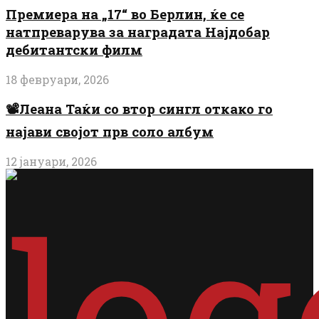
Премиера на „17“ во Берлин, ќе се
натпреварува за наградата Најдобар
дебитантски филм
18 февруари, 2026
📽️Леана Таќи со втор сингл откако го
најави својот прв соло албум
12 јануари, 2026