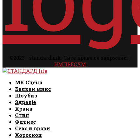
©2023 - standard.mk. Сите права се задржани. |
ИМПРЕСУМ
Facebook
Instagram
Email
Rss
Facebook
Instagram
Email
Rss
МК Сцена
Балкан микс
Шоубиз
Здравје
Храна
Стил
Фитнес
Секс и врски
Хороскоп