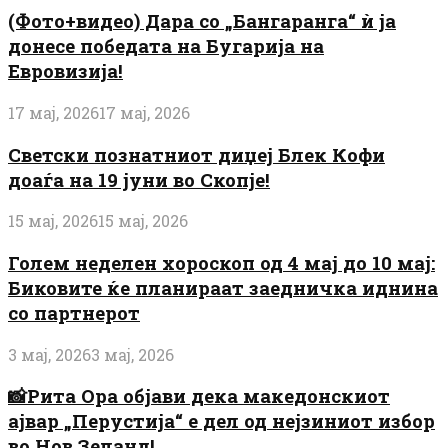
(Фото+видео) Дара со „Бангаранга“ ѝ ја
донесе победата на Бугарија на
Евровизија!
17 мај, 2026
17 мај, 2026
Светски познатниот диџеј Блек Кофи
доаѓа на 19 јуни во Скопје!
15 мај, 2026
15 мај, 2026
Голем неделен хороскоп од 4 мај до 10 мај:
Биковите ќе планираат заедничка иднина
со партнерот
3 мај, 2026
3 мај, 2026
📸Рита Ора објави дека македонскиот
ајвар „Перустија“ е дел од нејзиниот избор
во Нов Зеланд!