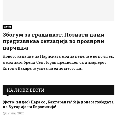
Стил
Збогум за градникот: Познати дами
предизвикаа сензација во проѕирни
парчиња
Новото издание на Париската модна недела е во полн ек,
а модниот бренд Сен Лоран предводен од дизајнерот
Ентони Вакарело успеа на едно место да...
НАЈНОВИ ВЕСТИ
(Фото+видео) Дара со „Бангаранга“ ѝ ја донесе победата
на Бугарија на Евровизија!
17 мај, 2026