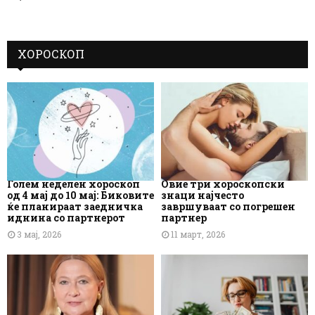
ХОРОСКОП
Голем неделен хороскоп
Овие три хороскопски
од 4 мај до 10 мај: Биковите
знаци најчесто
ќе планираат заедничка
завршуваат со погрешен
иднина со партнерот
партнер
3 мај, 2026
11 март, 2026