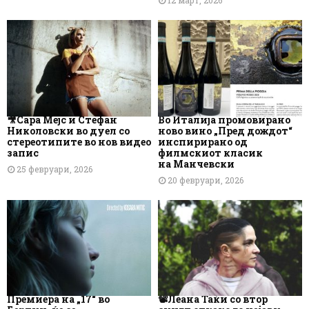
12 март, 2026
🎥Сара Мејс и Стефан
Во Италија промовирано
Николовски во дуел со
ново вино „Пред дождот“
стереотипите во нов видео
инспирирано од
запис
филмскиот класик
на Манчевски
25 февруари, 2026
20 февруари, 2026
Премиера на „17“ во
📽️Леана Таќи со втор