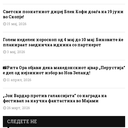
Светски познатниот диџеј Блек Кофи доаѓа на 19 јуни
во Скопје!
15 мај, 2026
Голем неделен хороскоп од 4 мај до 10 мај: Биковите ќе
планираат заедничка иднина со партнерот
3 мај, 2026
📸Рита Ора објави дека македонскиот ајвар „Перустија“
е дел од нејзиниот избор во Нов Зеланд!
11 април, 2026
„Јон Вардар против галаксијата” со награда на
фестивал за научна фантастика во Мајами
26 март, 2026
СЛЕДЕТЕ НЕ