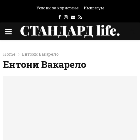
Услови за користење
Импресум
Facebook
Instagram
Email
Rss
PRIMARY
MENU
Home
Ентони Вакарело
Ентони Вакарело