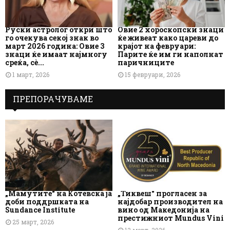
Руски астролог откри што
Овие 2 хороскопски знаци
го очекува секој знак во
ќе живеат како цареви до
март 2026 година: Овие 3
крајот на февруари:
знаци ќе имаат најмногу
Парите ќе им ги наполнат
среќа, сè...
паричниците
1 март, 2026
15 февруари, 2026
ПРЕПОРАЧУВАМЕ
„Мамутите“ на Котевска ја
„Тиквеш“ прогласен за
доби поддршката на
најдобар производител на
Sundance Institute
вино од Македонија на
престижниот Mundus Vini
25 март, 2026