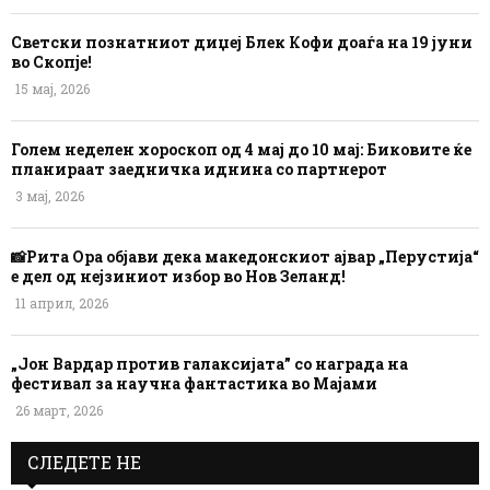
Светски познатниот диџеј Блек Кофи доаѓа на 19 јуни
во Скопје!
15 мај, 2026
Голем неделен хороскоп од 4 мај до 10 мај: Биковите ќе
планираат заедничка иднина со партнерот
3 мај, 2026
📸Рита Ора објави дека македонскиот ајвар „Перустија“
е дел од нејзиниот избор во Нов Зеланд!
11 април, 2026
„Јон Вардар против галаксијата” со награда на
фестивал за научна фантастика во Мајами
26 март, 2026
СЛЕДЕТЕ НЕ