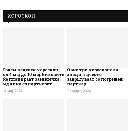
ХОРОСКОП
Голем неделен хороскоп
Овие три хороскопски
од 4 мај до 10 мај: Биковите
знаци најчесто
ќе планираат заедничка
завршуваат со погрешен
иднина со партнерот
партнер
3 мај, 2026
11 март, 2026