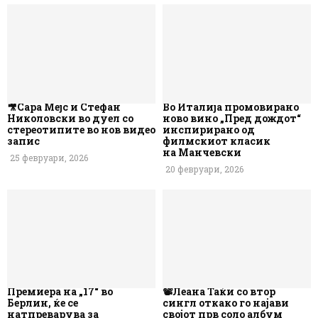
🎥Сара Мејс и Стефан
Во Италија промовирано
Николовски во дуел со
ново вино „Пред дождот“
стереотипите во нов видео
инспирирано од
запис
филмскиот класик
на Манчевски
25 февруари, 2026
20 февруари, 2026
Премиера на „17“ во
📽️Леана Таќи со втор
Берлин, ќе се
сингл откако го најави
натпреварува за
својот прв соло албум