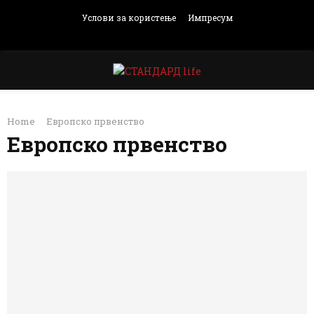
Услови за користење
Импресум
Facebook
Instagram
Email
Rss
PRIMARY
Home
Европско првенство
MENU
Европско првенство