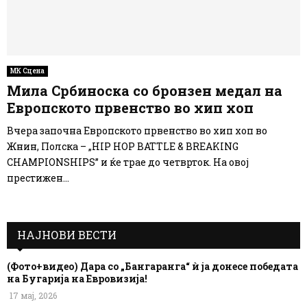
МК Сцена
Мила Србиноска со бронзен медал на
Европското првенство во хип хоп
Вчера започна Европското првенство во хип хоп во
Жнин, Полска – „HIP HOP BATTLE & BREAKING
CHAMPIONSHIPS” и ќе трае до четврток. На овој
престижен...
НАЈНОВИ ВЕСТИ
(Фото+видео) Дара со „Бангаранга“ ѝ ја донесе победата
на Бугарија на Евровизија!
17 мај, 2026