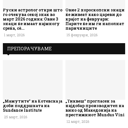
Руски астролог откри што
Овие 2 хороскопски знаци
го очекува секој знак во
ќе живеат како цареви до
март 2026 година: Овие 3
крајот на февруари:
знаци ќе имаат најмногу
Парите ќе им ги наполнат
среќа, сè...
паричниците
1 март, 2026
15 февруари, 2026
ПРЕПОРАЧУВАМЕ
„Мамутите“ на Котевска ја
„Тиквеш“ прогласен за
доби поддршката на
најдобар производител на
Sundance Institute
вино од Македонија на
престижниот Mundus Vini
25 март, 2026
12 март, 2026