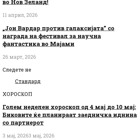
во Нов Зеланд!
11 април, 2026
„Јон Вардар против галаксијата” со
награда на фестивал за научна
фантастика во Мајами
26 март, 2026
Следете не
Стандард
ХОРОСКОП
Голем неделен хороскоп од 4 мај до 10 мај:
Биковите ќе планираат заедничка иднина
со партнерот
3 мај, 2026
3 мај, 2026