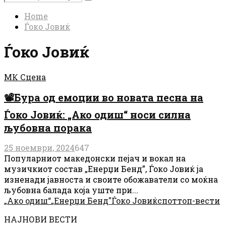
Search
for:
Home
Ѓоко Јовиќ
Ѓоко Јовиќ
МК Сцена
📽Бура од емоции во новата песна на
Ѓоко Јовиќ: „Ако одиш“ носи силна
љубовна порака
25 ноември, 2024
647
Популарниот македонски пејач и вокал на
музичкиот состав „Енерџи Бенд”, Ѓоко Јовиќ ја
изненади јавноста и своите обожаватели со моќна
љубовна балада која уште при...
„Ако одиш“
„Енерџи Бенд"
Ѓоко Јовиќ
спот
топ-вести
НАЈНОВИ ВЕСТИ