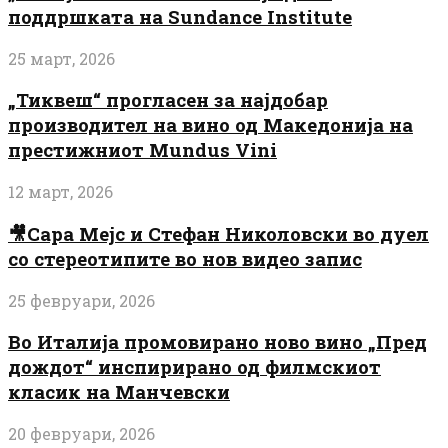
поддршката на Sundance Institute
25 март, 2026
„Тиквеш“ прогласен за најдобар
производител на вино од Македонија на
престижниот Mundus Vini
12 март, 2026
🎥Сара Мејс и Стефан Николовски во дуел
со стереотипите во нов видео запис
25 февруари, 2026
Во Италија промовирано ново вино „Пред
дождот“ инспирирано од филмскиот
класик на Манчевски
20 февруари, 2026