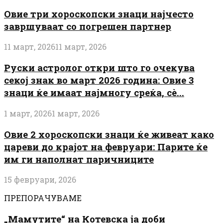
Овие три хороскопски знаци најчесто
завршуваат со погрешен партнер
11 март, 2026
11 март, 2026
Руски астролог откри што го очекува
секој знак во март 2026 година: Овие 3
знаци ќе имаат најмногу среќа, сè...
1 март, 2026
1 март, 2026
Овие 2 хороскопски знаци ќе живеат како
цареви до крајот на февруари: Парите ќе
им ги наполнат паричниците
15 февруари, 2026
ПРЕПОРАЧУВАМЕ
„Мамутите“ на Котевска ја доби