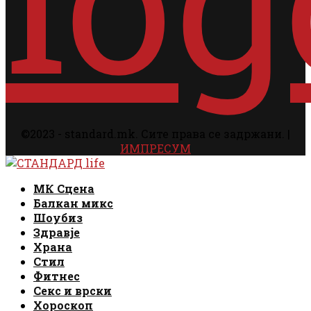
©2023 - standard.mk. Сите права се задржани. |
ИМПРЕСУМ
Facebook
Instagram
Email
Rss
Facebook
Instagram
Email
Rss
МК Сцена
Балкан микс
Шоубиз
Здравје
Храна
Стил
Фитнес
Секс и врски
Хороскоп