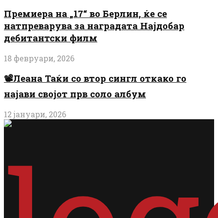
Премиера на „17“ во Берлин, ќе се
натпреварува за наградата Најдобар
дебитантски филм
18 февруари, 2026
📽️Леана Таќи со втор сингл откако го
најави својот прв соло албум
12 јануари, 2026