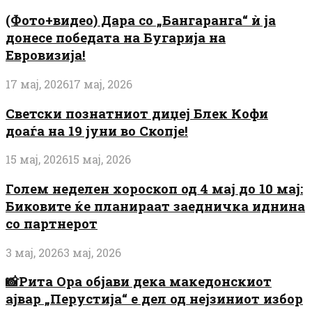
(Фото+видео) Дара со „Бангаранга“ ѝ ја
донесе победата на Бугарија на
Евровизија!
17 мај, 2026
17 мај, 2026
Светски познатниот диџеј Блек Кофи
доаѓа на 19 јуни во Скопје!
15 мај, 2026
15 мај, 2026
Голем неделен хороскоп од 4 мај до 10 мај:
Биковите ќе планираат заедничка иднина
со партнерот
3 мај, 2026
3 мај, 2026
📸Рита Ора објави дека македонскиот
ајвар „Перустија“ е дел од нејзиниот избор