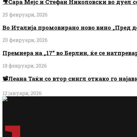
🎥Сара Мејс и Стефан Николовски во дуел с
25 февруари, 2026
Во Италија промовирано ново вино „Пред 
20 февруари, 2026
Премиера на „17“ во Берлин, ќе се натпрев
18 февруари, 2026
📽️Леана Таќи со втор сингл откако го најав
12 јануари, 2026