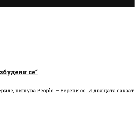
озбудени се“
ериле, пишува People. – Верени се. И двајцата сакаат