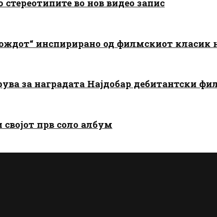
о стереотипите во нов видео запис
дождот“ инспирирано од филмскиот класик
арува за наградата Најдобар дебитантски фи
и својот прв соло албум