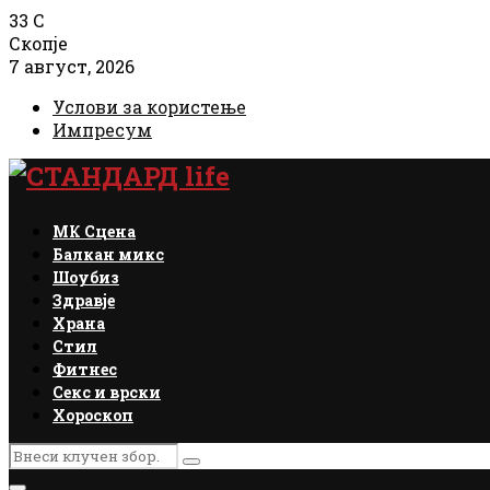
33
C
Скопје
7 август, 2026
Услови за користење
Импресум
Facebook
Instagram
Email
Rss
МК Сцена
Балкан микс
Шоубиз
Здравје
Храна
Стил
Фитнес
Секс и врски
Хороскоп
Search
Search
for: