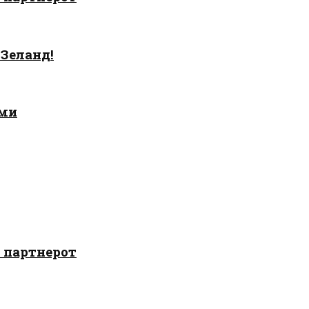
 Зеланд!
ами
о партнерот