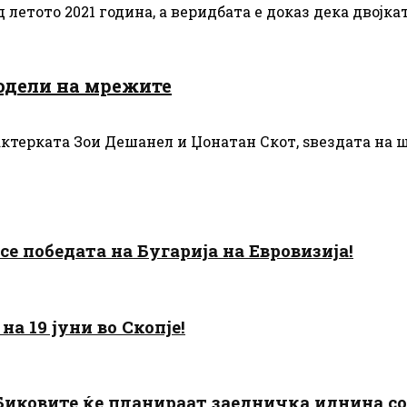
летото 2021 година, а веридбата е доказ дека двојката
подели на мрежите
ктерката Зои Дешанел и Џонатан Скот, ѕвездата на шо
есе победата на Бугарија на Евровизија!
а 19 јуни во Скопје!
: Биковите ќе планираат заедничка иднина с