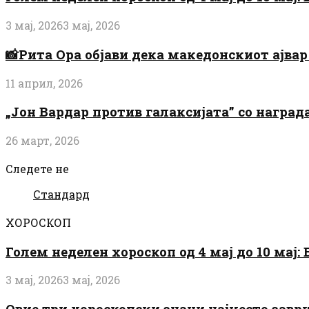
3 мај, 2026
3 мај, 2026
📸Рита Ора објави дека македонскиот ајвар 
11 април, 2026
„Јон Вардар против галаксијата” со награ
26 март, 2026
Следете не
Стандард
ХОРОСКОП
Голем неделен хороскоп од 4 мај до 10 мај
3 мај, 2026
3 мај, 2026
Овие три хороскопски знаци најчесто завр