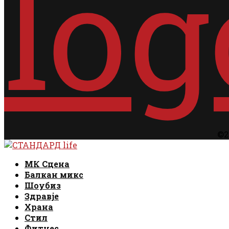
©2
Facebook
Instagram
Email
Rss
Facebook
Instagram
Email
Rss
МК Сцена
Балкан микс
Шоубиз
Здравје
Храна
Стил
Фитнес