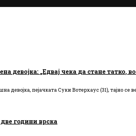
на девојка: „Едвај чека да стане татко, в
а девојка, пејачката Суки Вотерхаус (31), тајно се в
 две години врска