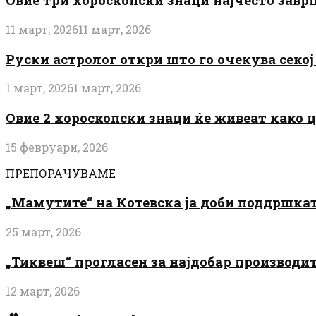
11 март, 2026
11 март, 2026
Руски астролог откри што го очекува секој 
1 март, 2026
1 март, 2026
Овие 2 хороскопски знаци ќе живеат како 
15 февруари, 2026
ПРЕПОРАЧУВАМЕ
„Мамутите“ на Котевска ја доби поддршката
25 март, 2026
„Тиквеш“ прогласен за најдобар производи
12 март, 2026