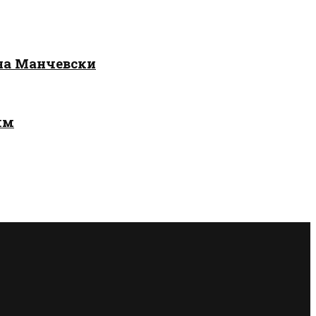
 на Манчевски
лм