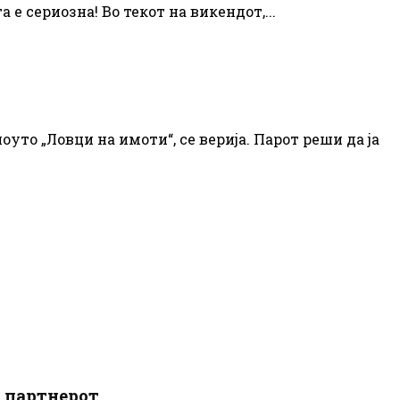
 е сериозна! Во текот на викендот,...
уто „Ловци на имоти“, се верија. Парот реши да ја
о партнерот