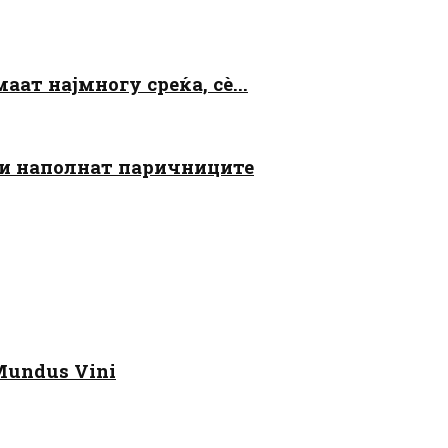
аат најмногу среќа, сè...
 ги наполнат паричниците
Mundus Vini