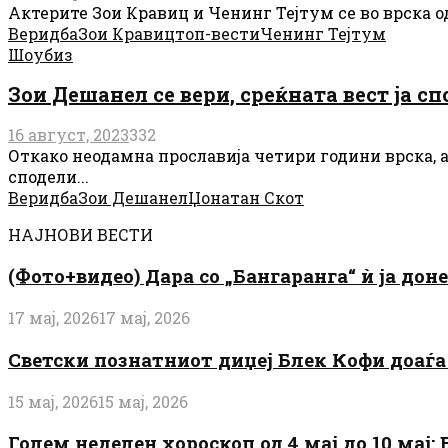
Актерите Зои Кравиц и Ченинг Тејтум се во врска од 
Веридба
Зои Кравиц
топ-вести
Ченинг Тејтум
Шоубиз
Зои Дешанел се вери, среќната вест ја с
16 август, 2023
332
Откако неодамна прославија четири години врска, а
сподели...
Веридба
Зои Дешанел
Џонатан Скот
НАЈНОВИ ВЕСТИ
(Фото+видео) Дара со „Бангаранга“ ѝ ја дон
17 мај, 2026
17 мај, 2026
Светски познатниот диџеј Блек Кофи доаѓа н
15 мај, 2026
15 мај, 2026
Голем неделен хороскоп од 4 мај до 10 мај