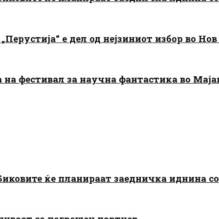
„Перустија“ е дел од нејзиниот избор во Нов
да на фестивал за научна фантастика во Мај
: Биковите ќе планираат заедничка иднина с
шуваат со погрешен партнер