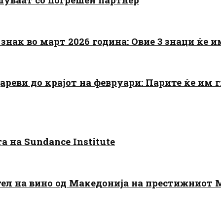
знак во март 2026 година: Овие 3 знаци ќе им
цареви до крајот на февруари: Парите ќе им
 на Sundance Institute
тел на вино од Македонија на престижниот 