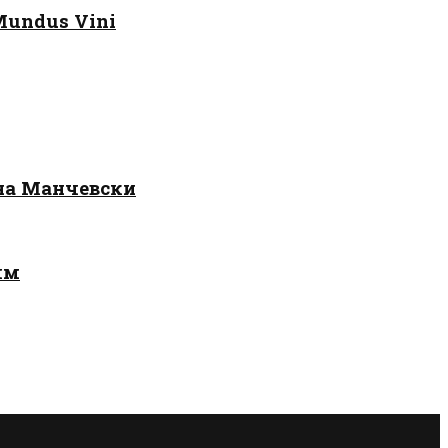
Mundus Vini
 на Манчевски
лм