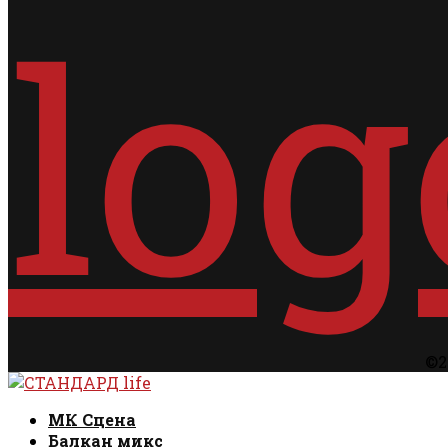
©2
Facebook
Instagram
Email
Rss
Facebook
Instagram
Email
Rss
МК Сцена
Балкан микс