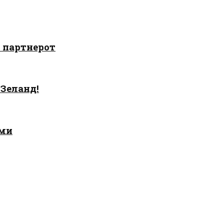
о партнерот
 Зеланд!
ами