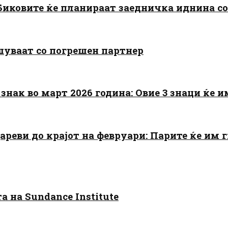
: Биковите ќе планираат заедничка иднина с
шуваат со погрешен партнер
знак во март 2026 година: Овие 3 знаци ќе им
цареви до крајот на февруари: Парите ќе им
 на Sundance Institute