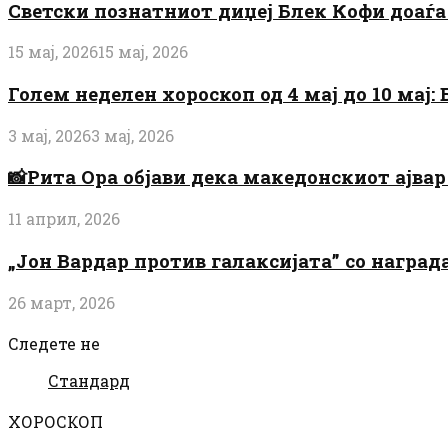
Светски познатниот диџеј Блек Кофи доаѓа н
15 мај, 2026
15 мај, 2026
Голем неделен хороскоп од 4 мај до 10 мај
3 мај, 2026
3 мај, 2026
📸Рита Ора објави дека македонскиот ајвар 
11 април, 2026
„Јон Вардар против галаксијата” со награ
26 март, 2026
Следете не
Стандард
ХОРОСКОП