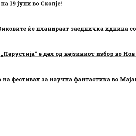
а 19 јуни во Скопје!
: Биковите ќе планираат заедничка иднина с
„Перустија“ е дел од нејзиниот избор во Нов
да на фестивал за научна фантастика во Мај