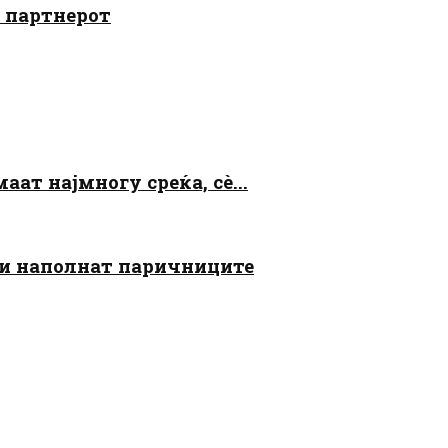
о партнерот
аат најмногу среќа, сè...
 ги наполнат паричниците