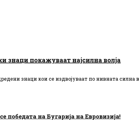
ки знаци покажуваат најсилна волја
дредени знаци кои се издвојуваат по нивната силна в
есе победата на Бугарија на Евровизија!