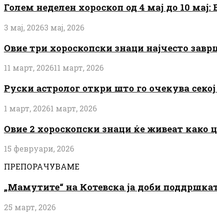
Голем неделен хороскоп од 4 мај до 10 мај
3 мај, 2026
3 мај, 2026
Овие три хороскопски знаци најчесто завр
11 март, 2026
11 март, 2026
Руски астролог откри што го очекува секој 
1 март, 2026
1 март, 2026
Овие 2 хороскопски знаци ќе живеат како 
15 февруари, 2026
ПРЕПОРАЧУВАМЕ
„Мамутите“ на Котевска ја доби поддршката
25 март, 2026