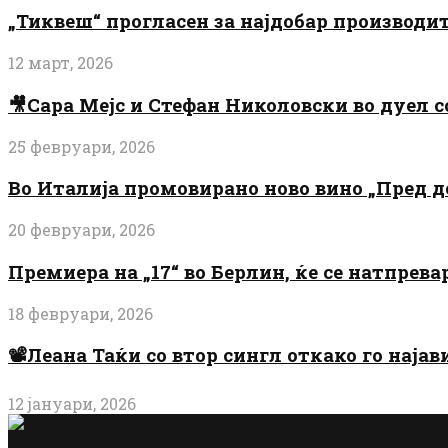
„Тиквеш“ прогласен за најдобар производи
12 март, 2026
🎥Сара Мејс и Стефан Николовски во дуел с
25 февруари, 2026
Во Италија промовирано ново вино „Пред 
20 февруари, 2026
Премиера на „17“ во Берлин, ќе се натпрев
18 февруари, 2026
📽️Леана Таќи со втор сингл откако го најав
12 јануари, 2026