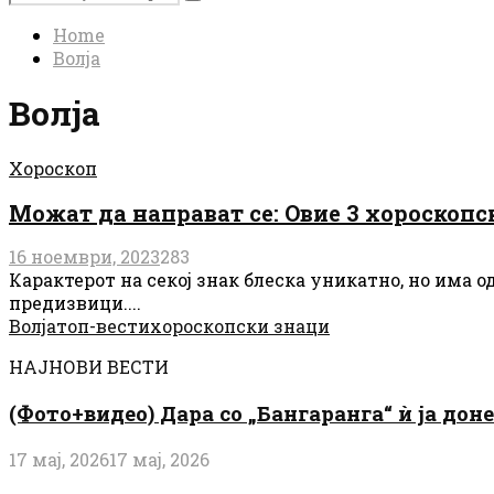
Search
for:
Home
Волја
Волја
Хороскоп
Можат да направат се: Овие 3 хороскопс
16 ноември, 2023
283
Карактерот на секој знак блеска уникатно, но има о
предизвици....
Волја
топ-вести
хороскопски знаци
НАЈНОВИ ВЕСТИ
(Фото+видео) Дара со „Бангаранга“ ѝ ја дон
17 мај, 2026
17 мај, 2026