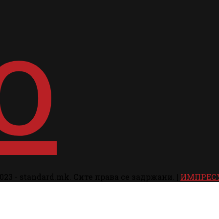
023 - standard.mk. Сите права се задржани. |
ИМПРЕС