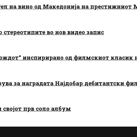
тел на вино од Македонија на престижниот 
о стереотипите во нов видео запис
дождот“ инспирирано од филмскиот класик
арува за наградата Најдобар дебитантски фи
и својот прв соло албум