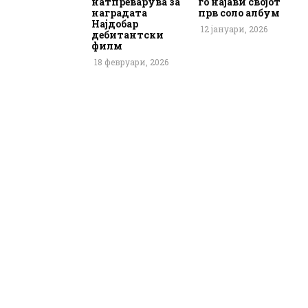
натпреварува за
го најави својот
наградата
прв соло албум
Најдобар
12 јануари, 2026
дебитантски
филм
18 февруари, 2026