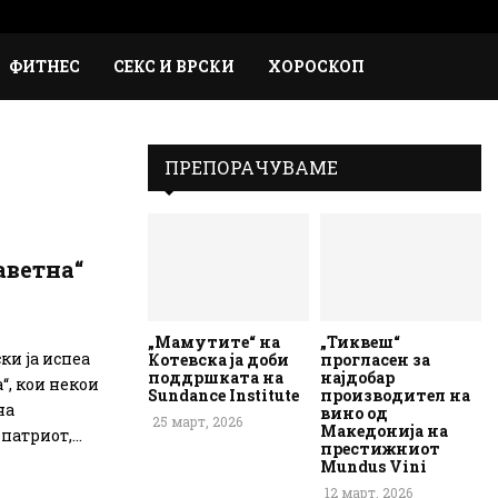
Faceb
Inst
Em
Rs
ФИТНЕС
СЕКС И ВРСКИ
ХОРОСКОП
ПРЕПОРАЧУВАМЕ
аветна“
„Мамутите“ на
„Тиквеш“
и ја испеа
Котевска ја доби
прогласен за
поддршката на
најдобар
“, кои некои
Sundance Institute
производител на
на
вино од
25 март, 2026
Македонија на
атриот,...
престижниот
Mundus Vini
12 март, 2026