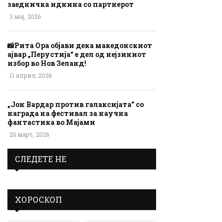
заедничка иднина со партнерот
3 мај, 2026
📸Рита Ора објави дека македонскиот
ајвар „Перустија“ е дел од нејзиниот
избор во Нов Зеланд!
11 април, 2026
„Јон Вардар против галаксијата” со
награда на фестивал за научна
фантастика во Мајами
26 март, 2026
СЛЕДЕТЕ НЕ
ХОРОСКОП