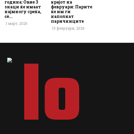
година: Овие 3
крајот на
знаци ќе имаат
февруари: Парите
најмногу среќа,
ќе им ги
сè...
наполнат
паричниците
1 март, 2026
15 февруари, 2026