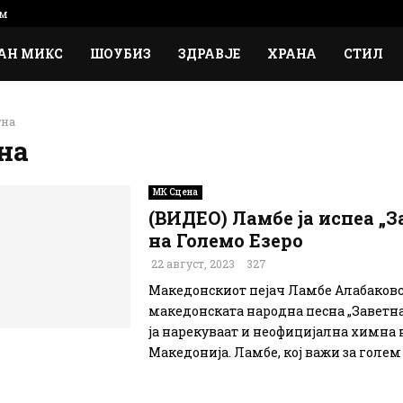
м
АН МИКС
ШОУБИЗ
ЗДРАВЈЕ
ХРАНА
СТИЛ
тна
на
МК Сцена
(ВИДЕО) Ламбе ја испеа „З
на Големо Езеро
22 август, 2023
327
Македонскиот пејач Ламбе Алабаковск
македонската народна песна „Заветна
ја нарекуваат и неофицијална химна 
Македонија. Ламбе, кој важи за голем п