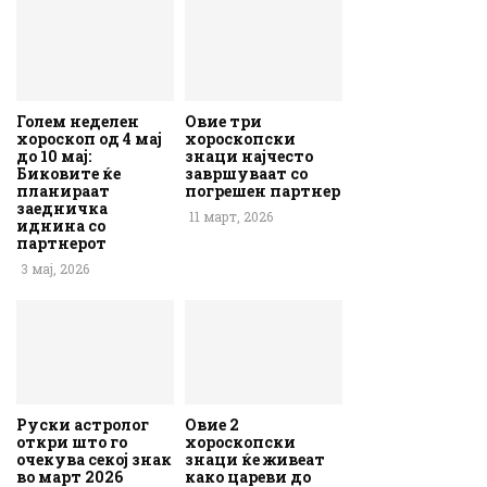
Голем неделен
Овие три
хороскоп од 4 мај
хороскопски
до 10 мај:
знаци најчесто
Биковите ќе
завршуваат со
планираат
погрешен партнер
заедничка
11 март, 2026
иднина со
партнерот
3 мај, 2026
Руски астролог
Овие 2
откри што го
хороскопски
очекува секој знак
знаци ќе живеат
во март 2026
како цареви до