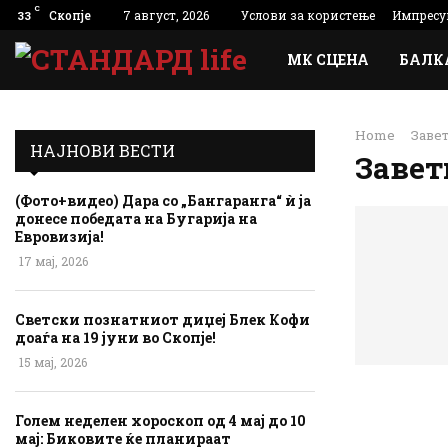
C
Скопје
7 август, 2026
Услови за користење
Импресу
33
МК СЦЕНА
БАЛК
Home
Заве
НАЈНОВИ ВЕСТИ
Завет
(Фото+видео) Дара со „Бангаранга“ ѝ ја
донесе победата на Бугарија на
Евровизија!
17 мај, 2026
Светски познатниот диџеј Блек Кофи
доаѓа на 19 јуни во Скопје!
15 мај, 2026
Голем неделен хороскоп од 4 мај до 10
мај: Биковите ќе планираат