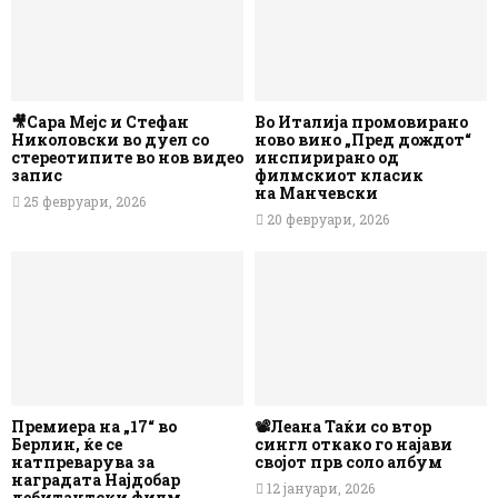
🎥Сара Мејс и Стефан
Во Италија промовирано
Николовски во дуел со
ново вино „Пред дождот“
стереотипите во нов видео
инспирирано од
запис
филмскиот класик
на Манчевски
25 февруари, 2026
20 февруари, 2026
Премиера на „17“ во
📽️Леана Таќи со втор
Берлин, ќе се
сингл откако го најави
натпреварува за
својот прв соло албум
наградата Најдобар
12 јануари, 2026
дебитантски филм