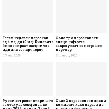
Голем неделен хороскоп
Овие три хороскопски
од 4 мај до 10 мај: Биковите
знаци најчесто
ќе планираат заедничка
завршуваат со погрешен
иднина со партнерот
партнер
3 мај, 2026
11 март, 2026
Руски астролог откри што
Овие 2 хороскопски знаци
го очекува секој знак во
ќе живеат како цареви до
март 2026 година: Овие 3
крајот на февруари: