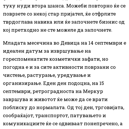
туку нуди втора шанса. Можеби повторно ќе се
поврзете со некој стар пријател, ќе отфрлите
тврдоглава навика или ќе започнете бизнис од
кој претходно не сте можеле да започнете.
Младата месечина во Девица на 14 септември е
идеален датум за извршување на
гореспоменатите козметички зафати, но
погодна е и за сите активности поврзани со
чистење, растурање, уредување и
организирање. Еден ден подоцна, на 15
септември, ретроградноста на Меркур
завршува и животот ќе може да се врати
поблиску до нормалата. Од тој ден, трговијата,
сообраќајот, транспортот, патувањето и
комуникациите ќе се одвиваат понепречено, а