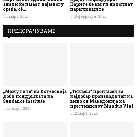
знаци ќе имаат најмногу
Парите ќе им ги наполнат
среќа, сè...
паричниците
1 март, 2026
15 февруари, 2026
ПРЕПОРАЧУВАМЕ
„Мамутите“ на Котевска ја
„Тиквеш“ прогласен за
доби поддршката на
најдобар производител на
Sundance Institute
вино од Македонија на
престижниот Mundus Vini
25 март, 2026
12 март, 2026