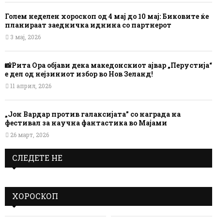
Голем неделен хороскоп од 4 мај до 10 мај: Биковите ќе
планираат заедничка иднина со партнерот
3 мај, 2026
📸Рита Ора објави дека македонскиот ајвар „Перустија“
е дел од нејзиниот избор во Нов Зеланд!
11 април, 2026
„Јон Вардар против галаксијата” со награда на
фестивал за научна фантастика во Мајами
26 март, 2026
СЛЕДЕТЕ НЕ
ХОРОСКОП