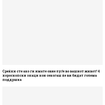
Среќни сте ако ги имате овие луѓе во вашиот живот! 4
хороскопски знаци кои секогаш ќе ви бидат голема
поддршка