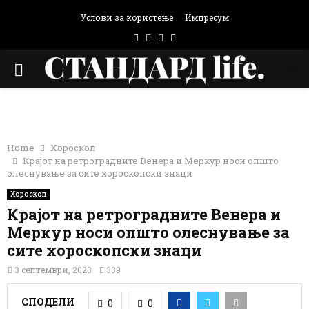
Услови за користење
Импресум
Facebook
Instagram
Email
Rss
PRIMARY
MENU
Home
Хороскоп
Крајот на ретроградните Венера и Меркур носи општо
олеснување за сите хороскопски знаци
Хороскоп
Крајот на ретроградните Венера и
Меркур носи општо олеснување за
сите хороскопски знаци
3 септември, 2023
339
СПОДЕЛИ
0
0