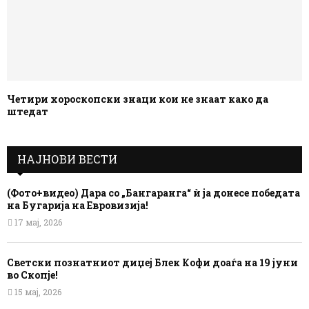
Четири хороскопски знаци кои не знаат како да
штедат
НАЈНОВИ ВЕСТИ
(Фото+видео) Дара со „Бангаранга“ ѝ ја донесе победата
на Бугарија на Евровизија!
17 мај, 2026
Светски познатниот диџеј Блек Кофи доаѓа на 19 јуни
во Скопје!
15 мај, 2026