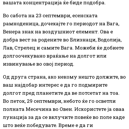
вашата концентрација ќе биде подобра.
Во сабота на 23 септември, есенската
рамноденица, дочекајте го периодот на Вага,
Венера знак на воздушниот елемент. Ова е
добра вест за родените во Близнаци, Водолија,
Лав, Стрелец и самите Вага. Можеби ќе добиете
долгоочекувано враќање на долгот или
извинување во овој период.
Од друга страна, ако некому нешто должите, во
ваш најдобар интерес е да го подмирите
долгот пред планетите да ве потсетат на тоа.
Во петок, 29 септември, небото ќе го осветли
полната Месечина во Овен. Искористете ја оваа
лунација за да се вклучите повеќе во поле каде
што веќе победувате. Време е да ги