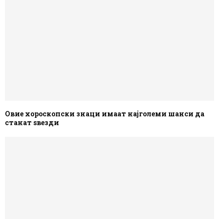
Овие хороскопски знаци имаат најголеми шанси да
станат ѕвезди