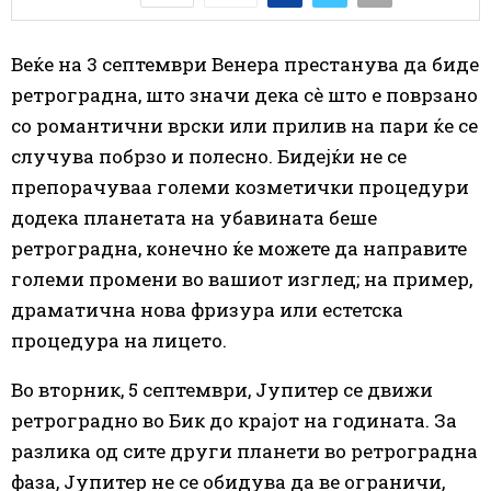
Веќе на 3 септември Венера престанува да биде
ретроградна, што значи дека сè што е поврзано
со романтични врски или прилив на пари ќе се
случува побрзо и полесно. Бидејќи не се
препорачуваа големи козметички процедури
додека планетата на убавината беше
ретроградна, конечно ќе можете да направите
големи промени во вашиот изглед; на пример,
драматична нова фризура или естетска
процедура на лицето.
Во вторник, 5 септември, Јупитер се движи
ретроградно во Бик до крајот на годината. За
разлика од сите други планети во ретроградна
фаза, Јупитер не се обидува да ве ограничи,