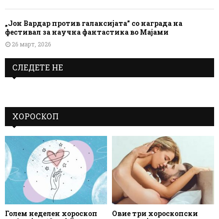
„Јон Вардар против галаксијата” со награда на
фестивал за научна фантастика во Мајами
26 март, 2026
СЛЕДЕТЕ НЕ
ХОРОСКОП
Голем неделен хороскоп
Овие три хороскопски