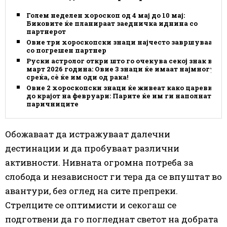
Голем неделен хороскоп од 4 мај до 10 мај:
Биковите ќе планираат заедничка иднина со
партнерот
Овие три хороскопски знаци најчесто завршуваат
со погрешен партнер
Руски астролог откри што го очекува секој знак во
март 2026 година: Овие 3 знаци ќе имаат најмногу
среќа, сè ќе им оди од рака!
Овие 2 хороскопски знаци ќе живеат како цареви
до крајот на февруари: Парите ќе им ги наполнат
паричниците
Обожаваат да истражуваат далечни
дестинации и да пробуваат различни
активности. Нивната огромна потреба за
слобода и независност ги тера да
се
впуштат во
авантури, без оглед на сите препреки.
Стрелците
се
оптимисти и секогаш
се
подготвени да го погледнат светот на добрата