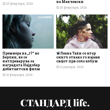
на Манчевски
25 февруари, 2026
20 февруари, 2026
Премиера на „17“ во
Леана Таќи со втор
Берлин, ќе се
сингл откако го најави
натпреварува за
својот прв соло албум
наградата Најдобар
12 јануари, 2026
дебитантски филм
18 февруари, 2026