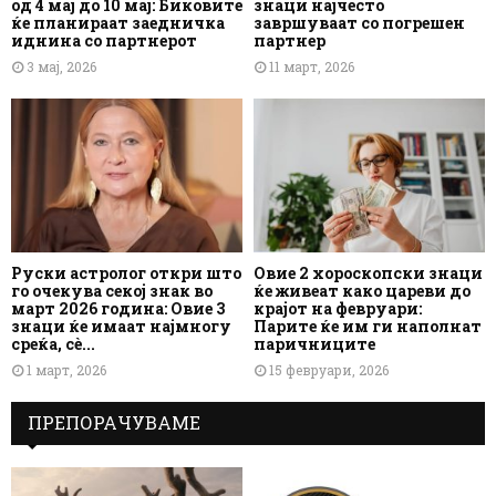
од 4 мај до 10 мај: Биковите
знаци најчесто
ќе планираат заедничка
завршуваат со погрешен
иднина со партнерот
партнер
3 мај, 2026
11 март, 2026
Руски астролог откри што
Овие 2 хороскопски знаци
го очекува секој знак во
ќе живеат како цареви до
март 2026 година: Овие 3
крајот на февруари:
знаци ќе имаат најмногу
Парите ќе им ги наполнат
среќа, сè...
паричниците
1 март, 2026
15 февруари, 2026
ПРЕПОРАЧУВАМЕ