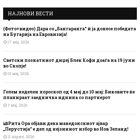
НАЈНОВИ ВЕСТИ
(Фото+видео) Дара со „Бангаранга“ ѝ ја донесе победата
на Бугарија на Евровизија!
17 мај, 2026
Светски познатниот диџеј Блек Кофи доаѓа на 19 јуни
во Скопје!
15 мај, 2026
Голем неделен хороскоп од 4 мај до 10 мај: Биковите ќе
планираат заедничка иднина со партнерот
3 мај, 2026
Рита Ора објави дека македонскиот ајвар
„Перустија“ е дел од нејзиниот избор во Нов Зеланд!
11 април, 2026