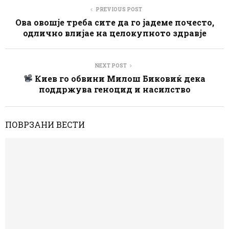
PREVIOUS POST
Ова овошје треба сите да го јадеме почесто,
одлично влијае на целокупното здравје
NEXT POST
Киев го обвини Милош Биковиќ дека
поддржува геноцид и насилство
ПОВРЗАНИ ВЕСТИ