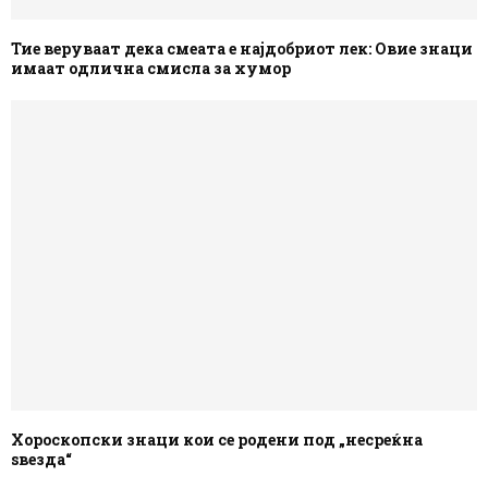
Тие веруваат дека смеата е најдобриот лек: Овие знаци
имаат одлична смисла за хумор
Хороскопски знаци кои се родени под „несреќна
ѕвезда“