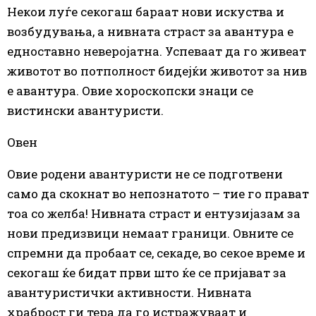
Некои луѓе секогаш бараат нови искуства и
возбудувања, а нивната страст за авантура е
едноставно неверојатна. Успеваат да го живеат
животот во потполност бидејќи животот за нив
е авантура. Овие хороскопски знаци
се
вистински авантуристи.
Овен
Овие родени авантуристи не
се
подготвени
само да скокнат во непознатото – тие го прават
тоа со желба! Нивната страст и ентузијазам за
нови предизвици немаат граници. Овните
се
спремни да пробаат
се
, секаде, во секое време и
секогаш ќе бидат први што ќе
се
пријават за
авантуристички активности. Нивната
храброст ги тера да го истражуваат и