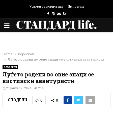
Услови за користење
Импресум
Facebook
Instagram
Email
Rss
PRIMARY
MENU
Home
Хороскоп
Луѓето родени во овие знаци се вистински авантуристи
Хороскоп
Луѓето родени во овие знаци се
вистински авантуристи
25 јануари, 2024
254
СПОДЕЛИ
0
0