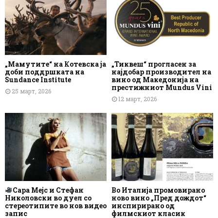
„Мамутите“ на Котевска ја
„Тиквеш“ прогласен за
доби поддршката на
најдобар производител на
Sundance Institute
вино од Македонија на
престижниот Mundus Vini
25 март, 2026
12 март, 2026
Сара Мејс и Стефан
Во Италија промовирано
Николовски во дуел со
ново вино „Пред дождот“
стереотипите во нов видео
инспирирано од
запис
филмскиот класик