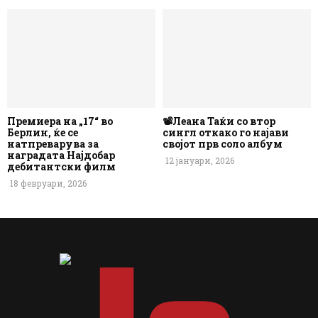
Премиера на „17“ во
📽️Леана Таќи со втор
Берлин, ќе се
сингл откако го најави
натпреварува за
својот прв соло албум
наградата Најдобар
12 јануари, 2026
дебитантски филм
18 февруари, 2026