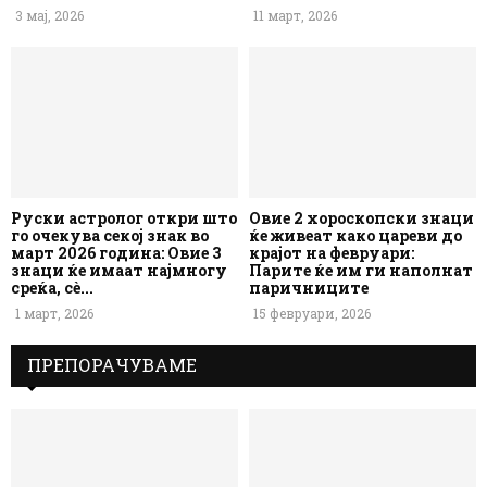
3 мај, 2026
11 март, 2026
Руски астролог откри што
Овие 2 хороскопски знаци
го очекува секој знак во
ќе живеат како цареви до
март 2026 година: Овие 3
крајот на февруари:
знаци ќе имаат најмногу
Парите ќе им ги наполнат
среќа, сè...
паричниците
1 март, 2026
15 февруари, 2026
ПРЕПОРАЧУВАМЕ