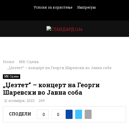
Услови за користење
Импресум
Facebook
Instagram
Email
Rss
PRIMARY
MENU
Home
МК Сцена
„Џезтет“ – концерт на Георги Шаревски во Јавна соба
МК Сцена
„Џезтет“ – концерт на Георги
Шаревски во Јавна соба
21 ноември, 2023
299
СПОДЕЛИ
0
0