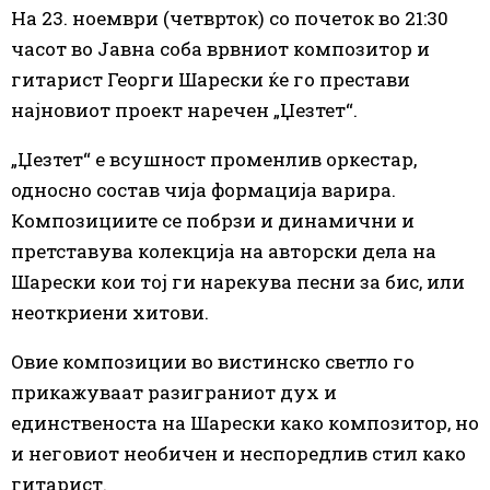
На 23. ноември (четврток) со почеток во 21:30
часот во Јавна соба врвниот композитор и
гитарист Георги Шарески ќе го престави
најновиот проект наречен „Џезтет“.
„Џезтет“ е всушност променлив оркестар,
односно состав чија формација варира.
Композициите се побрзи и динамични и
претставува колекција на авторски дела на
Шарески кои тој ги нарекува песни за бис, или
неоткриени хитови.
Овие композиции во вистинско светло го
прикажуваат разиграниот дух и
единственоста на Шарески како композитор, но
и неговиот необичен и неспоредлив стил како
гитарист.