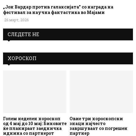
„Јон Вардар против галаксијата” со награда на
фестивал за научна фантастика во Мајами
26 март, 2026
СЛЕДЕТЕ НЕ
ХОРОСКОП
Голем неделен хороскоп
Овие три хороскопски
од 4 мај до 10 мај: Биковите
знаци најчесто
ќе планираат заедничка
завршуваат со погрешен
иднина со партнерот
партнер