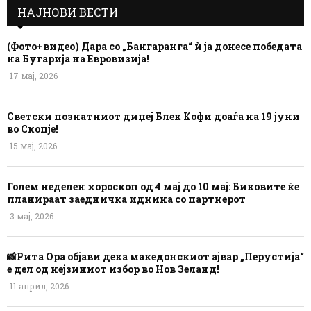
НАЈНОВИ ВЕСТИ
(Фото+видео) Дара со „Бангаранга“ ѝ ја донесе победата
на Бугарија на Евровизија!
17 мај, 2026
Светски познатниот диџеј Блек Кофи доаѓа на 19 јуни
во Скопје!
15 мај, 2026
Голем неделен хороскоп од 4 мај до 10 мај: Биковите ќе
планираат заедничка иднина со партнерот
3 мај, 2026
📸Рита Ора објави дека македонскиот ајвар „Перустија“
е дел од нејзиниот избор во Нов Зеланд!
11 април, 2026