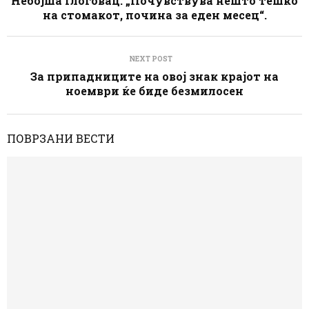
Небојша Глоговац: „Почувствува нешто тешко
на стомакот, почина за еден месец“.
NEXT POST
За припадниците на овој знак крајот на
ноември ќе биде безмилосен
ПОВРЗАНИ ВЕСТИ