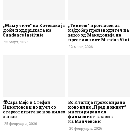
„Мамутите“ на Котевска ја
„Тиквеш“ прогласен за
доби поддршката на
најдобар производител на
Sundance Institute
вино од Македонија на
престижниот Mundus Vini
25 март, 2026
12 март, 2026
🎥Сара Мејс и Стефан
Во Италија промовирано
Николовски во дуел со
ново вино „Пред дождот“
стереотипите во нов видео
инспирирано од
запис
филмскиот класик
на Манчевски
25 февруари, 2026
20 февруари, 2026