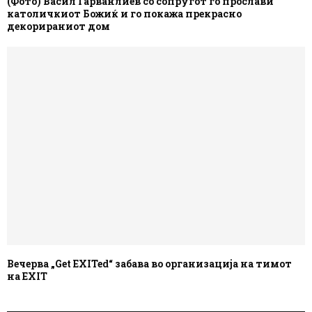
(Фото) Васил Гарванлиев со сопругот го прослави
католичкиот Божиќ и го покажа прекрасно
декорираниот дом
Вечерва „Get EXITed“ забава во организација на тимот
на EXIT