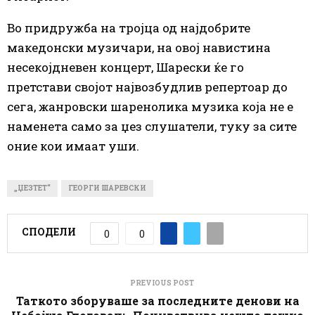
Во придружба на тројца од најдобрите
македонски музичари, на овој навистина
несекојдневен концерт, Шарески ќе го
претстави својот највозбудлив репертоар до
сега, жанровски шаренолика музика која не е
наменета само за џез слушатели, туку за сите
оние кои имаат уши.
„ЏЕЗТЕТ“
ГЕОРГИ ШАРЕВСКИ
СПОДЕЛИ
0
0
PREVIOUS POST
Таткото зборуваше за последните денови на