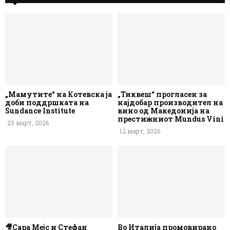
„Мамутите“ на Котевска ја
„Тиквеш“ прогласен за
доби поддршката на
најдобар производител на
Sundance Institute
вино од Македонија на
престижниот Mundus Vini
25 март, 2026
12 март, 2026
🎥Сара Мејс и Стефан
Во Италија промовирано