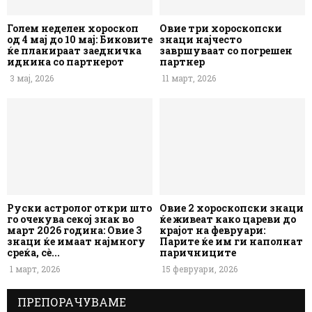
Голем неделен хороскоп
Овие три хороскопски
од 4 мај до 10 мај: Биковите
знаци најчесто
ќе планираат заедничка
завршуваат со погрешен
иднина со партнерот
партнер
3 мај, 2026
11 март, 2026
Руски астролог откри што
Овие 2 хороскопски знаци
го очекува секој знак во
ќе живеат како цареви до
март 2026 година: Овие 3
крајот на февруари:
знаци ќе имаат најмногу
Парите ќе им ги наполнат
среќа, сè...
паричниците
1 март, 2026
15 февруари, 2026
ПРЕПОРАЧУВАМЕ