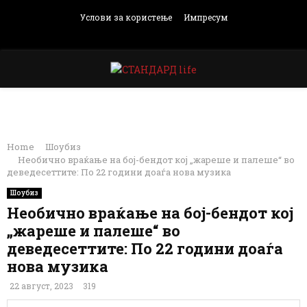
Услови за користење
Импресум
Facebook
Instagram
Email
Rss
PRIMARY
MENU
Home
Шоубиз
Необично враќање на бој-бендот кој „жареше и палеше“ во
деведесеттите: По 22 години доаѓа нова музика
Шоубиз
Необично враќање на бој-бендот кој
„жареше и палеше“ во
деведесеттите: По 22 години доаѓа
нова музика
22 август, 2023
319