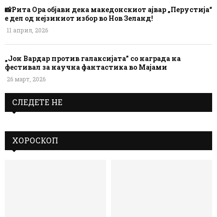
📸Рита Ора објави дека македонскиот ајвар „Перустија“
е дел од нејзиниот избор во Нов Зеланд!
11 април, 2026
„Јон Вардар против галаксијата” со награда на
фестивал за научна фантастика во Мајами
26 март, 2026
СЛЕДЕТЕ НЕ
ХОРОСКОП