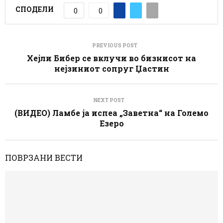
СПОДЕЛИ
0
0
PREVIOUS POST
Хејли Бибер се вклучи во бизнисот на
нејзиниот сопруг Џастин
NEXT POST
(ВИДЕО) Ламбе ја испеа „Заветна“ на Големо
Езеро
ПОВРЗАНИ ВЕСТИ