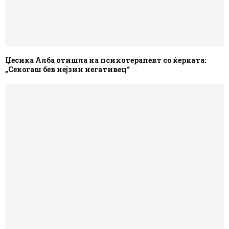
Џесика Алба отишла на психотерапевт со ќерката:
„Секогаш бев нејзин негативец“