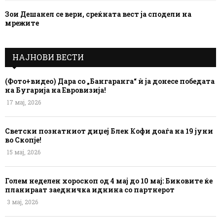
Зои Дешанел се вери, среќната вест ја сподели на
мрежите
НАЈНОВИ ВЕСТИ
(Фото+видео) Дара со „Бангаранга“ ѝ ја донесе победата
на Бугарија на Евровизија!
17 мај, 2026
Светски познатниот диџеј Блек Кофи доаѓа на 19 јуни
во Скопје!
15 мај, 2026
Голем неделен хороскоп од 4 мај до 10 мај: Биковите ќе
планираат заедничка иднина со партнерот
3 мај, 2026