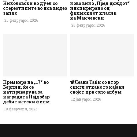
Николовски во дуел со
ново вино „Пред дождот“
стереотипите во нов видео
инспирирано од
запис
филмскиот класик
на Манчевски
25 февруари, 2026
20 февруари, 2026
Премиера на „17“ во
📽️Леана Таќи со втор
Берлин, ќе се
сингл откако го најави
натпреварува за
својот прв соло албум
наградата Најдобар
12 јануари, 2026
дебитантски филм
18 февруари, 2026