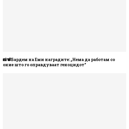
📸📽️Бардем на Еми наградите: „Нема да работам со
оние што го оправдуваат геноцидот“