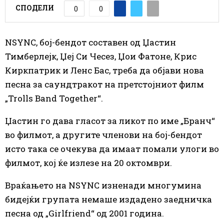
СПОДЕЛИ
0
0
NSYNC, бој-бендот составен од Џастин
Тимберлејк, Џеј Си Чесез, Џои Фатоне, Крис
Киркпатрик и Ленс Бас, треба да објави нова
песна за саундтракот на претстојниот филм
„Trolls Band Together“.
Џастин го дава гласот за ликот по име „Бранч“
во филмот, а другите членови на бој-бендот
исто така се очекува да имаат помали улоги во
филмот, кој ќе излезе на 20 октомври.
Враќањето на NSYNC изненади многумина
бидејќи групата немаше издадено заедничка
песна од „Girlfriend“ од 2001 година.