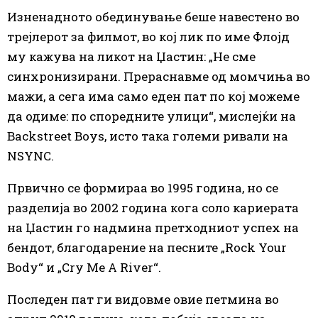
Изненадното обединување беше навестено во
трејлерот за филмот, во кој лик по име Флојд
му кажува на ликот на Џастин: „Не сме
синхронизирани. Прераснавме од момчиња во
мажи, а сега има само еден пат по кој можеме
да одиме: по споредните улици“, мислејќи на
Backstreet Boys, исто така големи ривали на
NSYNC.
Првично се формираа во 1995 година, но се
разделија во 2002 година кога соло кариерата
на Џастин го надмина претходниот успех на
бендот, благодарение на песните „Rock Your
Body“ и „Cry Me A River“.
Последен пат ги видовме овие петмина во