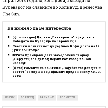
април 2018 година, кога добија ѕвезда на
Булеварот на славните во Холивуд, пренесува
The Sun.
Би можело да Ве интересира
(Фото+видео) Дара со „Бангаранга“ ѝ ја донесе
победата на Бугарија на Евровизија!
Светски познатниот диџеј Блек Кофи доаѓа на 19
јуни во Скопје!
📸Рита Ора објави дека македонскиот ајвар
„Перустија“ е дел од нејзиниот избор во Нов
Зеланд!
(Фото) Романтика во Атина: „Најубавото девојче на
светот“ се сврши со дијамант вреден околу 40.000
евра
NSYNC
БОЈ БЕНД
ВРАЌАЊЕ
ТОП-ВЕСТИ