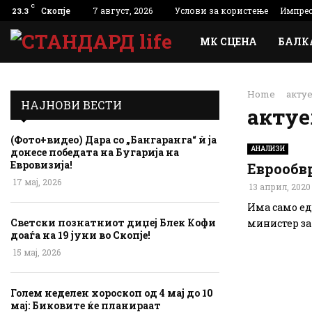
C
Скопје
7 август, 2026
Услови за користење
Импре
23.3
МК СЦЕНА
БАЛК
Home
акту
НАЈНОВИ ВЕСТИ
актуе
(Фото+видео) Дара со „Бангаранга“ ѝ ја
АНАЛИЗИ
донесе победата на Бугарија на
Евровизија!
Еврообвр
17 мај, 2026
13 април, 2020
Има само ед
Светски познатниот диџеј Блек Кофи
министер за
доаѓа на 19 јуни во Скопје!
15 мај, 2026
Голем неделен хороскоп од 4 мај до 10
мај: Биковите ќе планираат