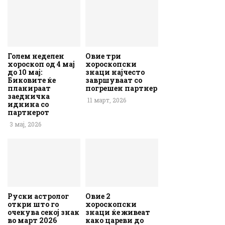
Голем неделен
Овие три
хороскоп од 4 мај
хороскопски
до 10 мај:
знаци најчесто
Биковите ќе
завршуваат со
планираат
погрешен партнер
заедничка
11 март, 2026
иднина со
партнерот
3 мај, 2026
Руски астролог
Овие 2
откри што го
хороскопски
очекува секој знак
знаци ќе живеат
во март 2026
како цареви до