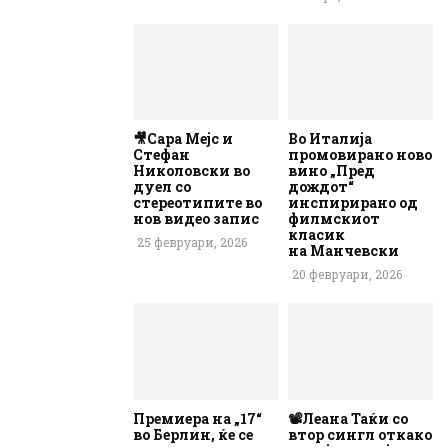
🎥Сара Мејс и
Во Италија
Стефан
промовирано ново
Николовски во
вино „Пред
дуел со
дождот“
стереотипите во
инспирирано од
нов видео запис
филмскиот
класик
25 февруари, 2026
на Манчевски
20 февруари, 2026
Премиера на „17“
📽️Леана Таќи со
во Берлин, ќе се
втор сингл откако