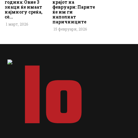
година: Овие 3
крајот на
знаци ќе имаат
февруари: Парите
најмногу среќа,
ќе им ги
сè...
наполнат
паричниците
1 март, 2026
15 февруари, 2026