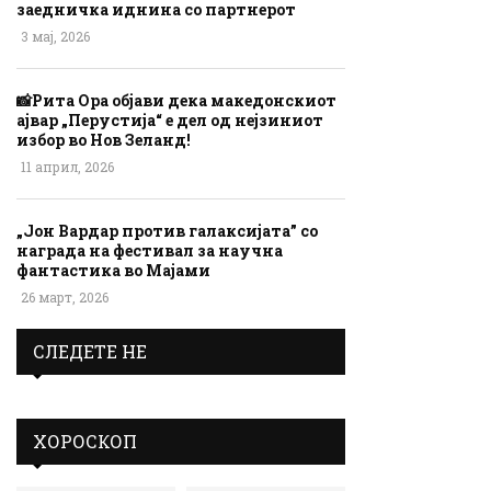
заедничка иднина со партнерот
3 мај, 2026
📸Рита Ора објави дека македонскиот
ајвар „Перустија“ е дел од нејзиниот
избор во Нов Зеланд!
11 април, 2026
„Јон Вардар против галаксијата” со
награда на фестивал за научна
фантастика во Мајами
26 март, 2026
СЛЕДЕТЕ НЕ
ХОРОСКОП