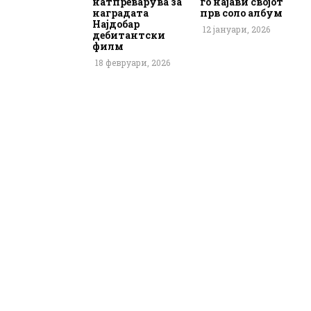
натпреварува за
го најави својот
наградата
прв соло албум
Најдобар
12 јануари, 2026
дебитантски
филм
18 февруари, 2026