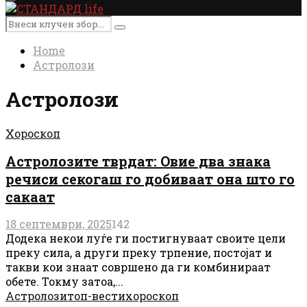
Primary
Menu
Search
Search
for:
Home
Астролози
Астролози
Хороскоп
Астролозите тврдат: Овие два знака
речиси секогаш го добиваат она што го
сакаат
18 септември, 2025
142
Додека некои луѓе ги постигнуваат своите цели
преку сила, а други преку трпение, постојат и
такви кои знаат совршено да ги комбинираат
обете. Токму затоа,...
Астролози
топ-вести
хороскоп