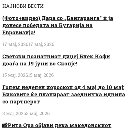
НАЈНОВИ ВЕСТИ
(Фото+видео) Дара со „Бангаранга“ ѝ ја
донесе победата на Бугарија на
Евровизија!
17 мај, 2026
17 мај, 2026
Светски познатниот диџеј Блек Кофи
доаѓа на 19 јуни во Скопје!
15 мај, 2026
15 мај, 2026
Голем неделен хороскоп од 4 мај до 10 мај:
Биковите ќе планираат заедничка иднина
со партнерот
3 мај, 2026
3 мај, 2026
📸Рита Ора објави дека македонскиот