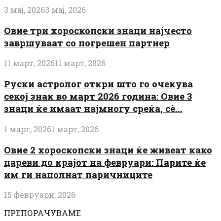
3 мај, 2026
3 мај, 2026
Овие три хороскопски знаци најчесто
завршуваат со погрешен партнер
11 март, 2026
11 март, 2026
Руски астролог откри што го очекува
секој знак во март 2026 година: Овие 3
знаци ќе имаат најмногу среќа, сè...
1 март, 2026
1 март, 2026
Овие 2 хороскопски знаци ќе живеат како
цареви до крајот на февруари: Парите ќе
им ги наполнат паричниците
15 февруари, 2026
ПРЕПОРАЧУВАМЕ