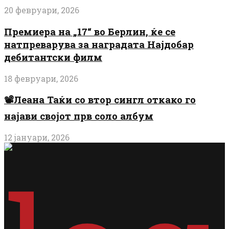
20 февруари, 2026
Премиера на „17“ во Берлин, ќе се
натпреварува за наградата Најдобар
дебитантски филм
18 февруари, 2026
📽️Леана Таќи со втор сингл откако го
најави својот прв соло албум
12 јануари, 2026