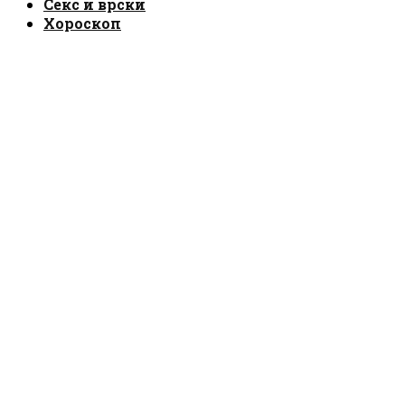
Секс и врски
Хороскоп