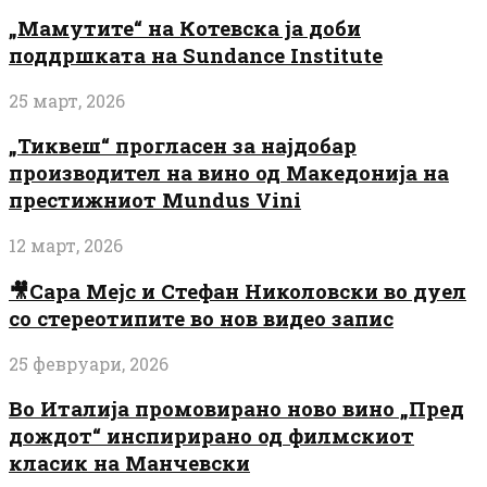
„Мамутите“ на Котевска ја доби
поддршката на Sundance Institute
25 март, 2026
„Тиквеш“ прогласен за најдобар
производител на вино од Македонија на
престижниот Mundus Vini
12 март, 2026
🎥Сара Мејс и Стефан Николовски во дуел
со стереотипите во нов видео запис
25 февруари, 2026
Во Италија промовирано ново вино „Пред
дождот“ инспирирано од филмскиот
класик на Манчевски