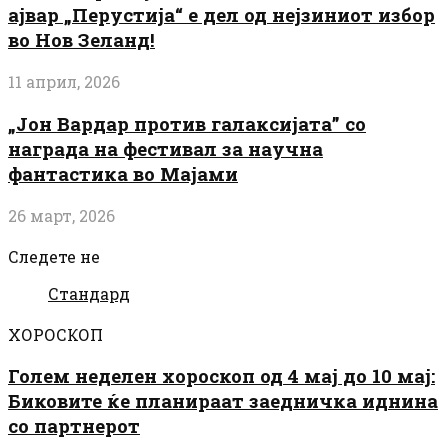
ајвар „Перустија“ е дел од нејзиниот избор
во Нов Зеланд!
11 април, 2026
„Јон Вардар против галаксијата” со
награда на фестивал за научна
фантастика во Мајами
26 март, 2026
Следете не
Стандард
ХОРОСКОП
Голем неделен хороскоп од 4 мај до 10 мај:
Биковите ќе планираат заедничка иднина
со партнерот