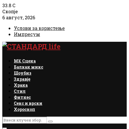
33.8
C
Скопје
6 август, 2026
Услови за користење
Импресум
Facebook
Instagram
Email
Rss
МК Сцена
Балкан микс
Шоубиз
Здравје
Храна
Стил
Фитнес
Секс и врски
Хороскоп
Search
Search
for: