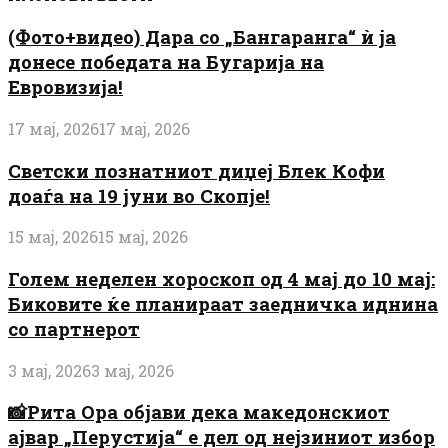
(Фото+видео) Дара со „Бангаранга“ ѝ ја
донесе победата на Бугарија на
Евровизија!
17 мај, 2026
17 мај, 2026
Светски познатниот диџеј Блек Кофи
доаѓа на 19 јуни во Скопје!
15 мај, 2026
15 мај, 2026
Голем неделен хороскоп од 4 мај до 10 мај:
Биковите ќе планираат заедничка иднина
со партнерот
3 мај, 2026
3 мај, 2026
📸Рита Ора објави дека македонскиот
ајвар „Перустија“ е дел од нејзиниот избор