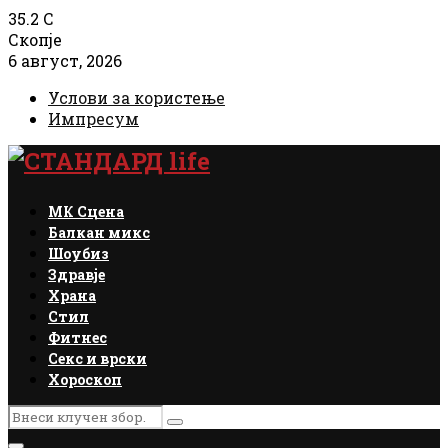
35.2
C
Скопје
6 август, 2026
Услови за користење
Импресум
Facebook
Instagram
Email
Rss
МК Сцена
Балкан микс
Шоубиз
Здравје
Храна
Стил
Фитнес
Секс и врски
Хороскоп
Search
Search
for: