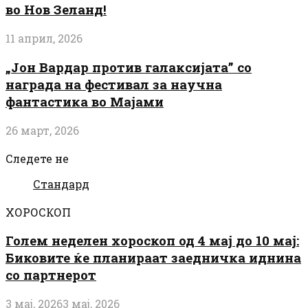
во Нов Зеланд!
11 април, 2026
„Јон Вардар против галаксијата” со
награда на фестивал за научна
фантастика во Мајами
26 март, 2026
Следете не
Стандард
ХОРОСКОП
Голем неделен хороскоп од 4 мај до 10 мај:
Биковите ќе планираат заедничка иднина
со партнерот
3 мај, 2026
3 мај, 2026