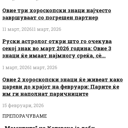
Овие три хороскопски знаци најчесто
завршуваат со погрешен партнер
11 март, 2026
11 март, 2026
Руски астролог откри што го очекува
секој знак во март 2026 година: Овие 3
знаци ќе имаат најмногу среќа, сè...
1 март, 2026
1 март, 2026
Овие 2 хороскопски знаци ќе живеат како
цареви до крајот на февруари: Парите ќе
им ги наполнат паричниците
15 февруари, 2026
ПРЕПОРАЧУВАМЕ
„Мамутите“ на Котевска ја доби