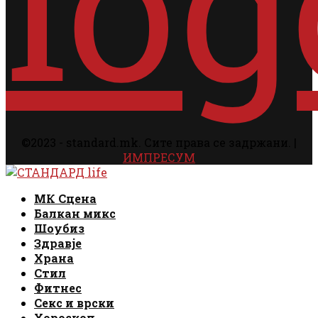
©2023 - standard.mk. Сите права се задржани. |
ИМПРЕСУМ
Facebook
Instagram
Email
Rss
Facebook
Instagram
Email
Rss
МК Сцена
Балкан микс
Шоубиз
Здравје
Храна
Стил
Фитнес
Секс и врски
Хороскоп