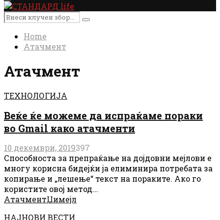
Primary
Menu
Search
Search
for:
Home
Атачмент
Атачмент
ТЕХНОЛОГИЈА
Веќе ќе можеме да испраќаме пораки
во Gmail како атачменти
10 декември, 2019
397
Способноста за препраќање на дојдовни мејлови е
многу корисна бидејќи ја елиминира потребата за
копирање и „лешење“ текст на пораките. Ако го
користите овој метод...
Атачмент
Џимејл
НАЈНОВИ ВЕСТИ