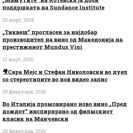
поддршката на Sundance Institute
25 март, 2026
„Тиквеш“ прогласен за најдобар
производител на вино од Македонија на
престижниот Mundus Vini
12 март, 2026
🎥Сара Мејс и Стефан Николовски во дуел
со стереотипите во нов видео запис
25 февруари, 2026
Во Италија промовирано ново вино „Пред
дождот“ инспирирано од филмскиот
класик на Манчевски
20 февруари, 2026