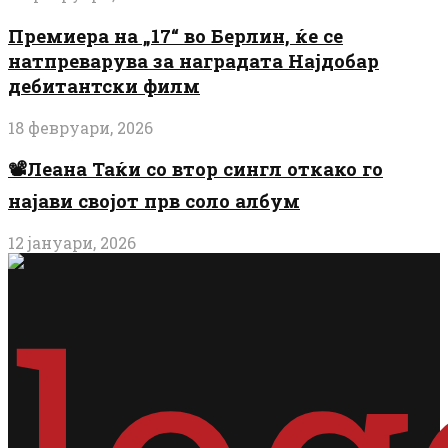
Премиера на „17“ во Берлин, ќе се
натпреварува за наградата Најдобар
дебитантски филм
18 февруари, 2026
📽️Леана Таќи со втор сингл откако го
најави својот прв соло албум
12 јануари, 2026