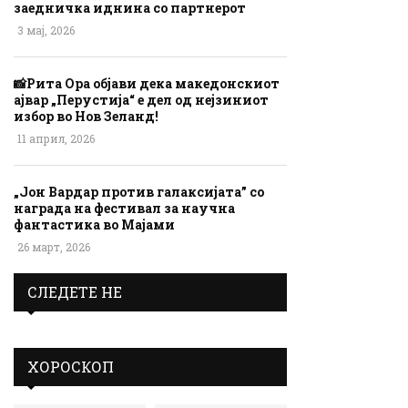
заедничка иднина со партнерот
3 мај, 2026
📸Рита Ора објави дека македонскиот
ајвар „Перустија“ е дел од нејзиниот
избор во Нов Зеланд!
11 април, 2026
„Јон Вардар против галаксијата” со
награда на фестивал за научна
фантастика во Мајами
26 март, 2026
СЛЕДЕТЕ НЕ
ХОРОСКОП