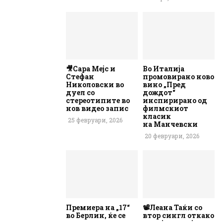
🎥Сара Мејс и
Во Италија
Стефан
промовирано ново
Николовски во
вино „Пред
дуел со
дождот“
стереотипите во
инспирирано од
нов видео запис
филмскиот
класик
25 февруари, 2026
на Манчевски
20 февруари, 2026
Премиера на „17“
📽️Леана Таќи со
во Берлин, ќе се
втор сингл откако