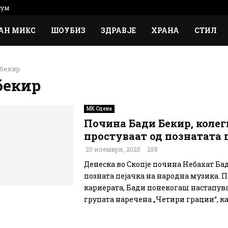
сум
АН МИКС
ШОУБИЗ
ЗДРАВЈЕ
ХРАНА
СТИЛ
 бекир
бекир
МК Сцена
Почина Бади Бекир, колег
простуваат од познатата 
20 ноември, 2025
288
Денеска во Скопје почина Небахат Ба
позната пејачка на народна музика. П
кариерата, Бади понекогаш настапув
групата наречена „Четири грации“, кад