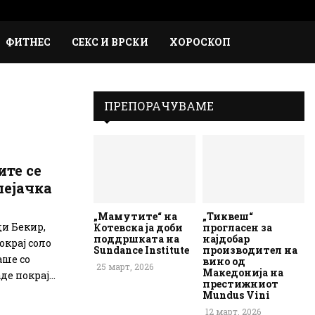
Faceb
Inst
Em
Rs
ФИТНЕС
СЕКС И ВРСКИ
ХОРОСКОП
ПРЕПОРАЧУВАМЕ
ите се
пејачка
„Мамутите“ на
„Тиквеш“
ди Бекир,
Котевска ја доби
прогласен за
поддршката на
најдобар
окрај соло
Sundance Institute
производител на
аше со
вино од
25 март, 2026
Македонија на
е покрај...
престижниот
Mundus Vini
12 март, 2026