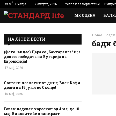
C
Скопје
7 август, 2026
Услови за користење
Импре
23.3
МК СЦЕНА
БАЛК
Home
бади
НАЈНОВИ ВЕСТИ
бади 
(Фото+видео) Дара со „Бангаранга“ ѝ ја
донесе победата на Бугарија на
Евровизија!
17 мај, 2026
Светски познатниот диџеј Блек Кофи
доаѓа на 19 јуни во Скопје!
15 мај, 2026
Голем неделен хороскоп од 4 мај до 10
мај: Биковите ќе планираат