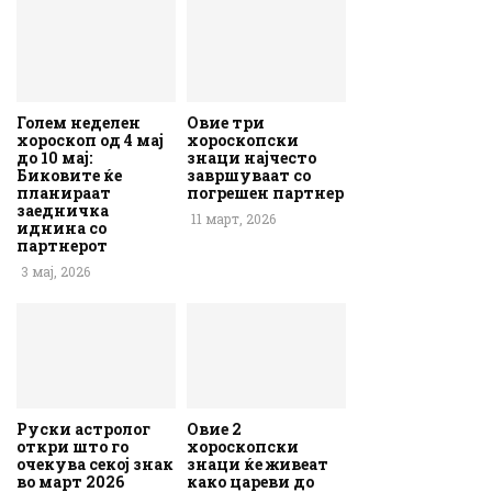
Голем неделен
Овие три
хороскоп од 4 мај
хороскопски
до 10 мај:
знаци најчесто
Биковите ќе
завршуваат со
планираат
погрешен партнер
заедничка
11 март, 2026
иднина со
партнерот
3 мај, 2026
Руски астролог
Овие 2
откри што го
хороскопски
очекува секој знак
знаци ќе живеат
во март 2026
како цареви до