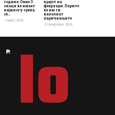
година: Овие 3
крајот на
знаци ќе имаат
февруари: Парите
најмногу среќа,
ќе им ги
сè...
наполнат
паричниците
1 март, 2026
15 февруари, 2026