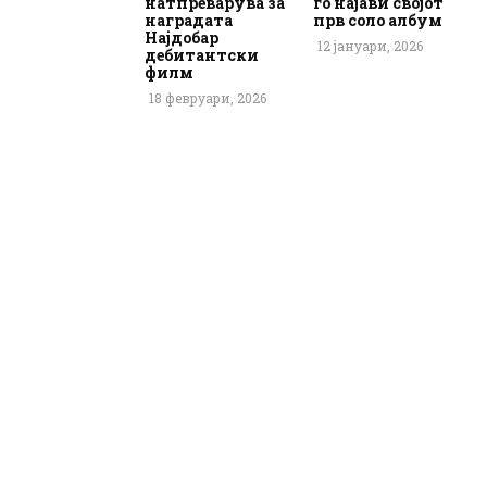
натпреварува за
го најави својот
наградата
прв соло албум
Најдобар
12 јануари, 2026
дебитантски
филм
18 февруари, 2026