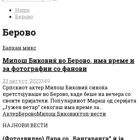
Search
for:
Home
Берово
Берово
Балкан микс
Милош Биковиќ во Берово, има време и
за фотографии со фанови
23 август, 2023
349
Српскиот актер Милош Биковиќ синоќа
претстојуваше во Берово, каде беше на вечера со
своите пријатели. Популарниот Мараш од серијата
„Јужен ветар“ секогаш има време за...
Актер
Берово
Милош Биковиќ
топ-вести
НАЈНОВИ ВЕСТИ
(Фото+видео) Дара со „Бангаранга“ ѝ ја