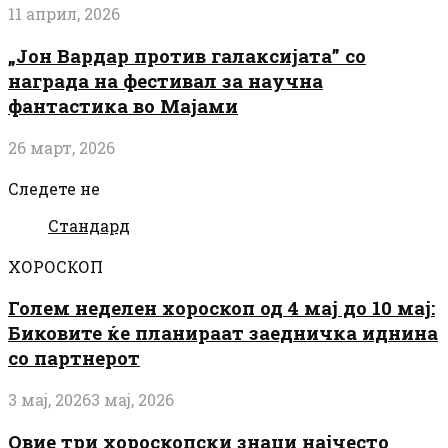
11 април, 2026
„Јон Вардар против галаксијата” со
награда на фестивал за научна
фантастика во Мајами
26 март, 2026
Следете не
Стандард
ХОРОСКОП
Голем неделен хороскоп од 4 мај до 10 мај:
Биковите ќе планираат заедничка иднина
со партнерот
3 мај, 2026
3 мај, 2026
Овие три хороскопски знаци најчесто