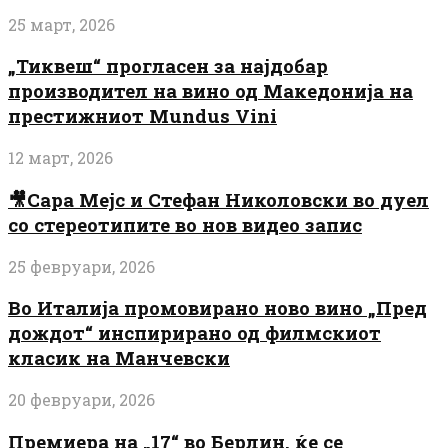
25 март, 2026
„Тиквеш“ прогласен за најдобар
производител на вино од Македонија на
престижниот Mundus Vini
12 март, 2026
🎥Сара Мејс и Стефан Николовски во дуел
со стереотипите во нов видео запис
25 февруари, 2026
Во Италија промовирано ново вино „Пред
дождот“ инспирирано од филмскиот
класик на Манчевски
20 февруари, 2026
Премиера на „17“ во Берлин, ќе се