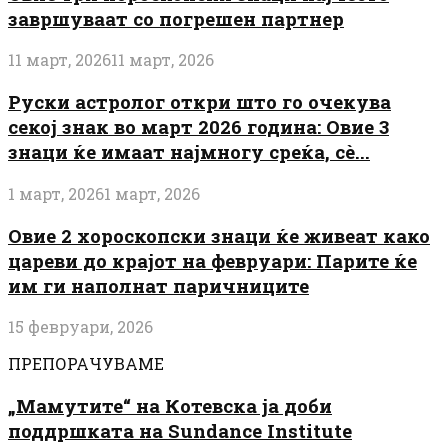
завршуваат со погрешен партнер
11 март, 2026
11 март, 2026
Руски астролог откри што го очекува
секој знак во март 2026 година: Овие 3
знаци ќе имаат најмногу среќа, сè...
1 март, 2026
1 март, 2026
Овие 2 хороскопски знаци ќе живеат како
цареви до крајот на февруари: Парите ќе
им ги наполнат паричниците
15 февруари, 2026
ПРЕПОРАЧУВАМЕ
„Мамутите“ на Котевска ја доби
поддршката на Sundance Institute