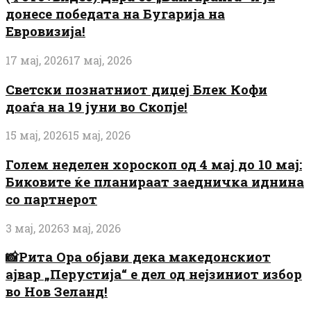
донесе победата на Бугарија на
Евровизија!
17 мај, 2026
17 мај, 2026
Светски познатниот диџеј Блек Кофи
доаѓа на 19 јуни во Скопје!
15 мај, 2026
15 мај, 2026
Голем неделен хороскоп од 4 мај до 10 мај:
Биковите ќе планираат заедничка иднина
со партнерот
3 мај, 2026
3 мај, 2026
📸Рита Ора објави дека македонскиот
ајвар „Перустија“ е дел од нејзиниот избор
во Нов Зеланд!