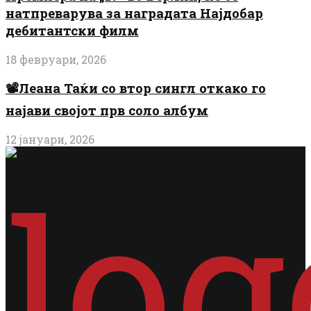
натпреварува за наградата Најдобар
дебитантски филм
18 февруари, 2026
📽️Леана Таќи со втор сингл откако го
најави својот прв соло албум
12 јануари, 2026