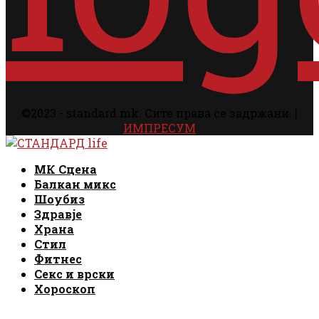
©2023 - standard.mk. Сите права се задржани. |
ИМПРЕСУМ
Facebook
Instagram
Email
Rss
Facebook
Instagram
Email
Rss
МК Сцена
Балкан микс
Шоубиз
Здравје
Храна
Стил
Фитнес
Секс и врски
Хороскоп