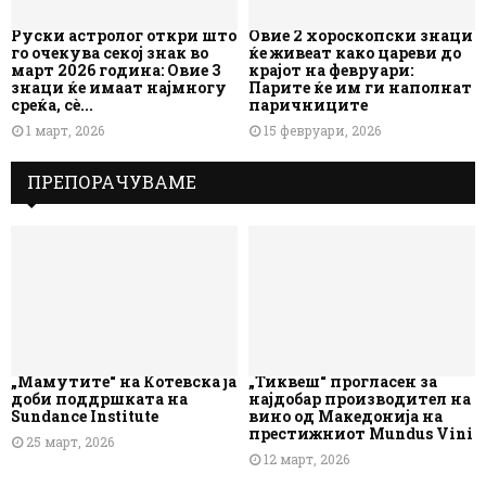
Руски астролог откри што
Овие 2 хороскопски знаци
го очекува секој знак во
ќе живеат како цареви до
март 2026 година: Овие 3
крајот на февруари:
знаци ќе имаат најмногу
Парите ќе им ги наполнат
среќа, сè...
паричниците
1 март, 2026
15 февруари, 2026
ПРЕПОРАЧУВАМЕ
„Мамутите“ на Котевска ја
„Тиквеш“ прогласен за
доби поддршката на
најдобар производител на
Sundance Institute
вино од Македонија на
престижниот Mundus Vini
25 март, 2026
12 март, 2026