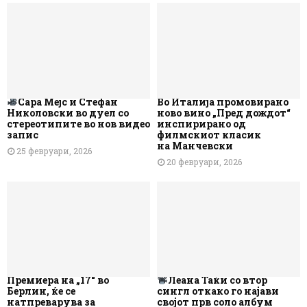
Сара Мејс и Стефан
Во Италија промовирано
Николовски во дуел со
ново вино „Пред дождот“
стереотипите во нов видео
инспирирано од
запис
филмскиот класик
на Манчевски
25 февруари, 2026
20 февруари, 2026
Премиера на „17“ во
Леана Таќи со втор
Берлин, ќе се
сингл откако го најави
натпреварува за
својот прв соло албум