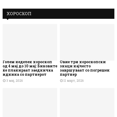
ХОРОСКОП
Голем неделен хороскоп
Овие три хороскопски
од 4 мај до 10 мај: Биковите
знаци најчесто
ќе планираат заедничка
завршуваат со погрешен
иднина со партнерот
партнер
3 мај, 2026
11 март, 2026