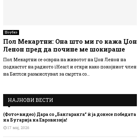
Шоубиз
Пол Мекартни: Она што ми го кажа Џон
Ленон пред да почине ме шокираше
Пол Мекартни се осврна на животот на Џон Ленон на
подкастот на радиото iHeart и откри како покојниот член
на Битлси размислувал за смртта со...
НАЈНОВИ ВЕСТИ
(Фото+видео) Дара со „Бангаранга“ ѝ ја донесе победата
на Бугарија на Евровизија!
17 мај, 2026