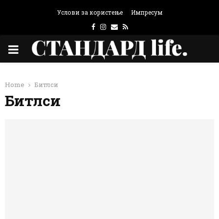
Услови за користење
Импресум
Facebook
Instagram
Email
Rss
PRIMARY
MENU
Home
Битлси
Битлси