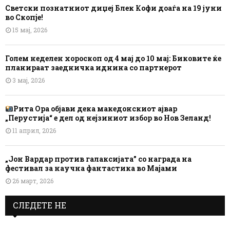
Светски познатниот диџеј Блек Кофи доаѓа на 19 јуни
во Скопје!
15 мај, 2026
Голем неделен хороскоп од 4 мај до 10 мај: Биковите ќе
планираат заедничка иднина со партнерот
3 мај, 2026
Рита Ора објави дека македонскиот ајвар
„Перустија“ е дел од нејзиниот избор во Нов Зеланд!
11 април, 2026
„Јон Вардар против галаксијата” со награда на
фестивал за научна фантастика во Мајами
26 март, 2026
СЛЕДЕТЕ НЕ