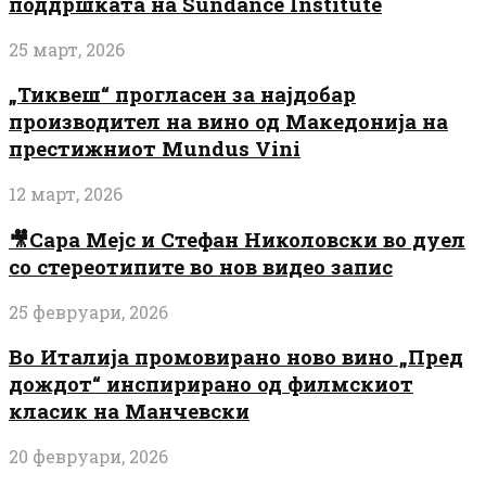
поддршката на Sundance Institute
25 март, 2026
„Тиквеш“ прогласен за најдобар
производител на вино од Македонија на
престижниот Mundus Vini
12 март, 2026
🎥Сара Мејс и Стефан Николовски во дуел
со стереотипите во нов видео запис
25 февруари, 2026
Во Италија промовирано ново вино „Пред
дождот“ инспирирано од филмскиот
класик на Манчевски
20 февруари, 2026