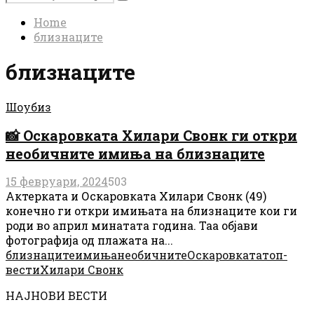
Search
for:
Home
близнаците
близнаците
Шоубиз
📸 Оскаровката Хилари Свонк ги откри
необичните имиња на близнаците
15 февруари, 2024
503
Актерката и Оскаровката Хилари Свонк (49)
конечно ги откри имињата на близнаците кои ги
роди во април минатата година. Таа објави
фотографија од плажата на...
близнаците
имиња
необичните
Оскаровката
топ-
вести
Хилари Свонк
НАЈНОВИ ВЕСТИ