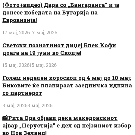
(Фото+видео) Дара со „Бангаранга“ ѝ ја
донесе победата на Бугарија на
Евровизија!
17 мај, 2026
17 мај, 2026
Светски познатниот диџеј Блек Кофи
доаѓа на 19 јуни во Скопје!
15 мај, 2026
15 мај, 2026
Голем неделен хороскоп од 4 мај до 10 мај:
Биковите ќе планираат заедничка иднина
со партнерот
3 мај, 2026
3 мај, 2026
📸Рита Ора објави дека македонскиот
ајвар „Перустија“ е дел од нејзиниот избор
во Нов Зеланд!