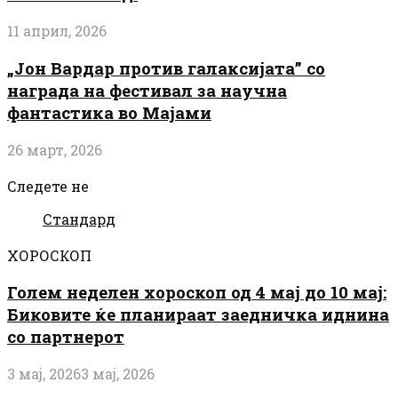
11 април, 2026
„Јон Вардар против галаксијата” со
награда на фестивал за научна
фантастика во Мајами
26 март, 2026
Следете не
Стандард
ХОРОСКОП
Голем неделен хороскоп од 4 мај до 10 мај:
Биковите ќе планираат заедничка иднина
со партнерот
3 мај, 2026
3 мај, 2026