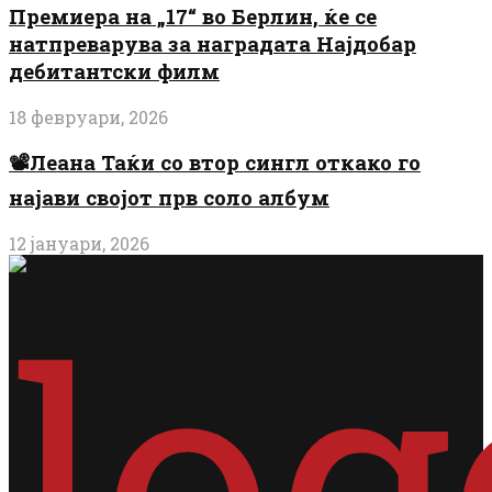
Премиера на „17“ во Берлин, ќе се
натпреварува за наградата Најдобар
дебитантски филм
18 февруари, 2026
📽️Леана Таќи со втор сингл откако го
најави својот прв соло албум
12 јануари, 2026