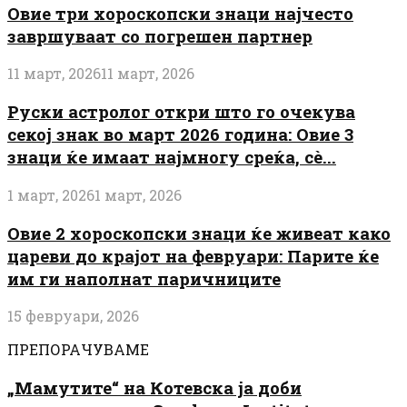
Овие три хороскопски знаци најчесто
завршуваат со погрешен партнер
11 март, 2026
11 март, 2026
Руски астролог откри што го очекува
секој знак во март 2026 година: Овие 3
знаци ќе имаат најмногу среќа, сè...
1 март, 2026
1 март, 2026
Овие 2 хороскопски знаци ќе живеат како
цареви до крајот на февруари: Парите ќе
им ги наполнат паричниците
15 февруари, 2026
ПРЕПОРАЧУВАМЕ
„Мамутите“ на Котевска ја доби