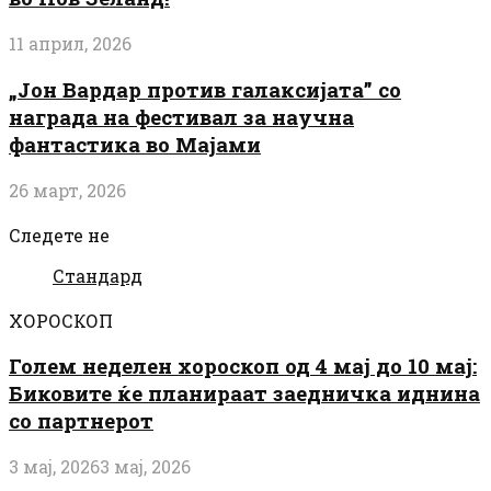
11 април, 2026
„Јон Вардар против галаксијата” со
награда на фестивал за научна
фантастика во Мајами
26 март, 2026
Следете не
Стандард
ХОРОСКОП
Голем неделен хороскоп од 4 мај до 10 мај:
Биковите ќе планираат заедничка иднина
со партнерот
3 мај, 2026
3 мај, 2026