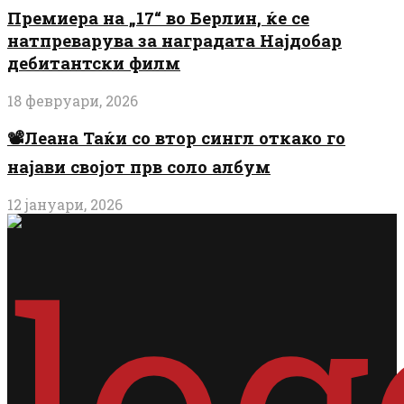
Премиера на „17“ во Берлин, ќе се
натпреварува за наградата Најдобар
дебитантски филм
18 февруари, 2026
📽️Леана Таќи со втор сингл откако го
најави својот прв соло албум
12 јануари, 2026