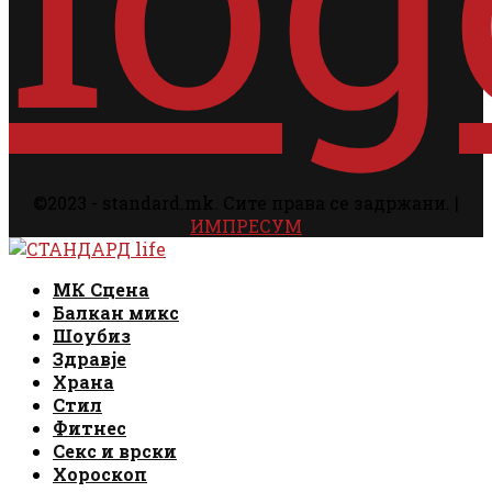
©2023 - standard.mk. Сите права се задржани. |
ИМПРЕСУМ
Facebook
Instagram
Email
Rss
Facebook
Instagram
Email
Rss
МК Сцена
Балкан микс
Шоубиз
Здравје
Храна
Стил
Фитнес
Секс и врски
Хороскоп