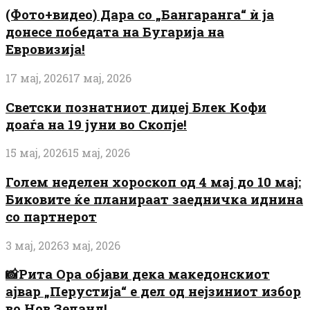
(Фото+видео) Дара со „Бангаранга“ ѝ ја
донесе победата на Бугарија на
Евровизија!
17 мај, 2026
17 мај, 2026
Светски познатниот диџеј Блек Кофи
доаѓа на 19 јуни во Скопје!
15 мај, 2026
15 мај, 2026
Голем неделен хороскоп од 4 мај до 10 мај:
Биковите ќе планираат заедничка иднина
со партнерот
3 мај, 2026
3 мај, 2026
📸Рита Ора објави дека македонскиот
ајвар „Перустија“ е дел од нејзиниот избор
во Нов Зеланд!