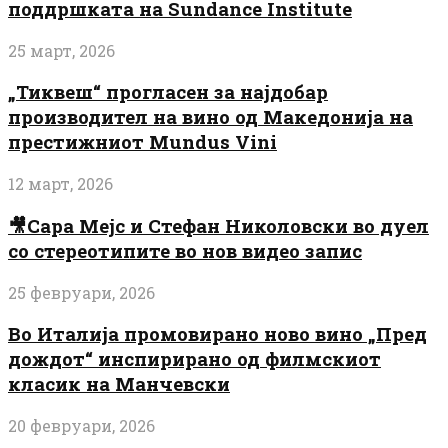
поддршката на Sundance Institute
25 март, 2026
„Тиквеш“ прогласен за најдобар
производител на вино од Македонија на
престижниот Mundus Vini
12 март, 2026
🎥Сара Мејс и Стефан Николовски во дуел
со стереотипите во нов видео запис
25 февруари, 2026
Во Италија промовирано ново вино „Пред
дождот“ инспирирано од филмскиот
класик на Манчевски
20 февруари, 2026