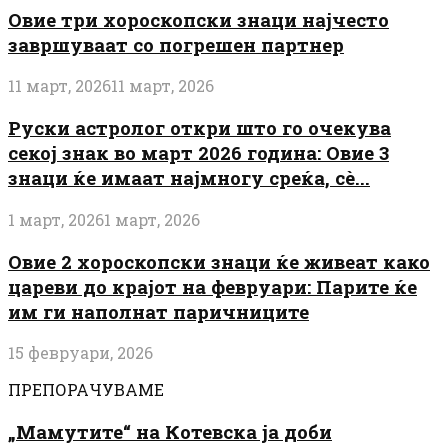
Овие три хороскопски знаци најчесто
завршуваат со погрешен партнер
11 март, 2026
11 март, 2026
Руски астролог откри што го очекува
секој знак во март 2026 година: Овие 3
знаци ќе имаат најмногу среќа, сè...
1 март, 2026
1 март, 2026
Овие 2 хороскопски знаци ќе живеат како
цареви до крајот на февруари: Парите ќе
им ги наполнат паричниците
15 февруари, 2026
ПРЕПОРАЧУВАМЕ
„Мамутите“ на Котевска ја доби