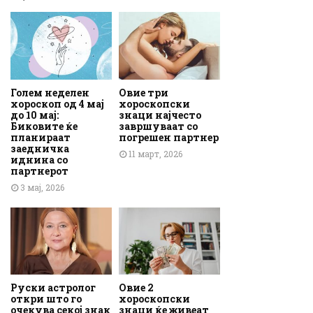
Голем неделен
Овие три
хороскоп од 4 мај
хороскопски
до 10 мај:
знаци најчесто
Биковите ќе
завршуваат со
планираат
погрешен партнер
заедничка
11 март, 2026
иднина со
партнерот
3 мај, 2026
Руски астролог
Овие 2
откри што го
хороскопски
очекува секој знак
знаци ќе живеат