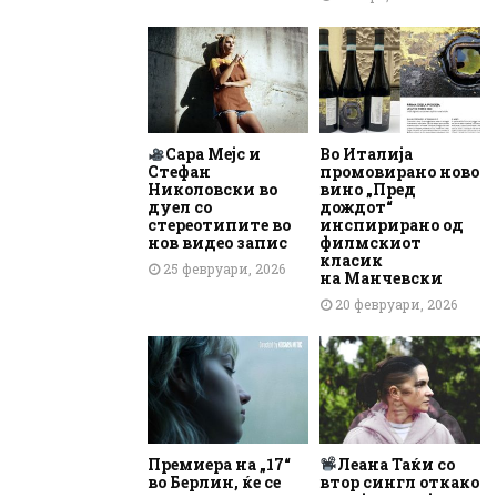
Сара Мејс и
Во Италија
Стефан
промовирано ново
Николовски во
вино „Пред
дуел со
дождот“
стереотипите во
инспирирано од
нов видео запис
филмскиот
класик
25 февруари, 2026
на Манчевски
20 февруари, 2026
Премиера на „17“
Леана Таќи со
во Берлин, ќе се
втор сингл откако