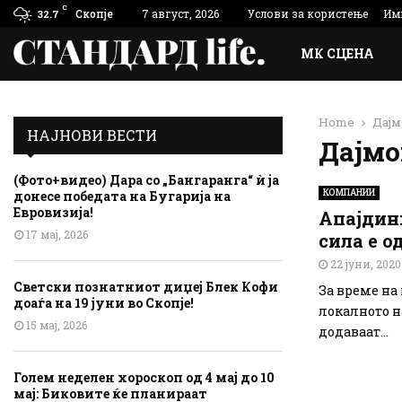
C
Скопје
7 август, 2026
Услови за користење
Им
32.7
МК СЦЕНА
Home
Дај
НАЈНОВИ ВЕСТИ
Дајм
(Фото+видео) Дара со „Бангаранга“ ѝ ја
КОМПАНИИ
донесе победата на Бугарија на
Евровизија!
Апајдин:
17 мај, 2026
сила е о
22 јуни, 2020
Светски познатниот диџеј Блек Кофи
За време на 
доаѓа на 19 јуни во Скопје!
локалното н
15 мај, 2026
додаваат...
Голем неделен хороскоп од 4 мај до 10
мај: Биковите ќе планираат