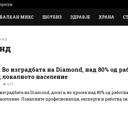
пресум
БАЛКАН МИКС
ШОУБИЗ
ЗДРАВЈЕ
ХРАНА
С
монд
онд
 Во изградбата на Diamond, над 80% од р
д локалното население
437
изградбата на Diamond, досега, во просек над 80% од работна
аселение. Локалните професионалци, експерти и работна си