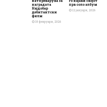
натпреварува за
го најави својот
наградата
прв соло албум
Најдобар
12 јануари, 2026
дебитантски
филм
18 февруари, 2026