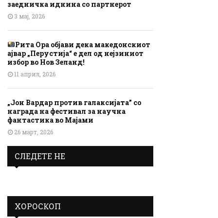
заедничка иднина со партнерот
3 мај, 2026
Рита Ора објави дека македонскиот
ајвар „Перустија“ е дел од нејзиниот
избор во Нов Зеланд!
11 април, 2026
„Јон Вардар против галаксијата” со
награда на фестивал за научна
фантастика во Мајами
26 март, 2026
СЛЕДЕТЕ НЕ
ХОРОСКОП