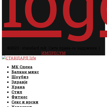
©2023 - standard.mk. Сите права се задржани. |
ИМПРЕСУМ
Facebook
Instagram
Email
Rss
Facebook
Instagram
Email
Rss
МК Сцена
Балкан микс
Шоубиз
Здравје
Храна
Стил
Фитнес
Секс и врски
Хороскоп