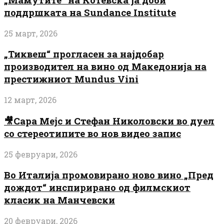
поддршката на Sundance Institute
25 март, 2026
„Тиквеш“ прогласен за најдобар
производител на вино од Македонија на
престижниот Mundus Vini
12 март, 2026
🎥Сара Мејс и Стефан Николовски во дуел
со стереотипите во нов видео запис
25 февруари, 2026
Во Италија промовирано ново вино „Пред
дождот“ инспирирано од филмскиот
класик на Манчевски
20 февруари, 2026