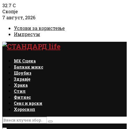
32.7
C
Скопје
7 август, 2026
Услови за користење
Импресум
Facebook
Instagram
Email
Rss
МК Сцена
Балкан микс
Шоубиз
Здравје
Храна
Стил
Фитнес
Секс и врски
Хороскоп
Search
Search
for: