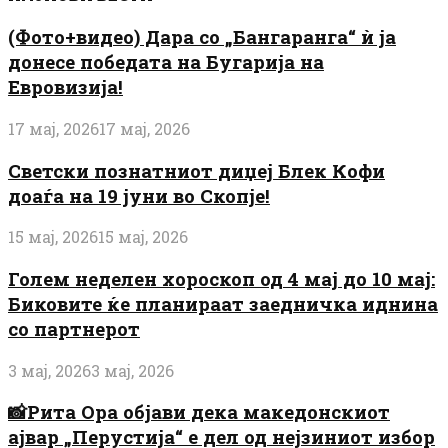
(Фото+видео) Дара со „Бангаранга“ ѝ ја
донесе победата на Бугарија на
Евровизија!
17 мај, 2026
17 мај, 2026
Светски познатниот диџеј Блек Кофи
доаѓа на 19 јуни во Скопје!
15 мај, 2026
15 мај, 2026
Голем неделен хороскоп од 4 мај до 10 мај:
Биковите ќе планираат заедничка иднина
со партнерот
3 мај, 2026
3 мај, 2026
📸Рита Ора објави дека македонскиот
ајвар „Перустија“ е дел од нејзиниот избор