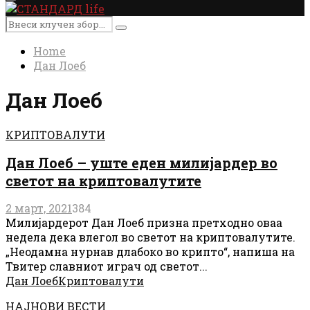
Primary
Menu
Search
Search
for:
Home
Дан Лоеб
Дан Лоеб
КРИПТОВАЛУТИ
Дан Лоеб – уште еден милијардер во
светот на криптовалутите
2 март, 2021
384
Милијардерот Дан Лоеб призна претходно оваа
недела дека влегол во светот на криптовалутите.
„Неодамна нурнав длабоко во крипто“, напиша на
Твитер славниот играч од светот...
Дан Лоеб
Криптовалути
НАЈНОВИ ВЕСТИ