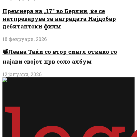
Премиера на „17“ во Берлин, ќе се
натпреварува за наградата Најдобар
дебитантски филм
18 февруари, 2026
📽️Леана Таќи со втор сингл откако го
најави својот прв соло албум
12 јануари, 2026