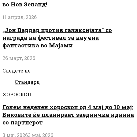
во Нов Зеланд!
11 април, 2026
„Јон Вардар против галаксијата” со
награда на фестивал за научна
фантастика во Мајами
26 март, 2026
Следете не
Стандард
ХОРОСКОП
Голем неделен хороскоп од 4 мај до 10 мај:
Биковите ќе планираат заедничка иднина
со партнерот
3 мај, 2026
3 мај, 2026