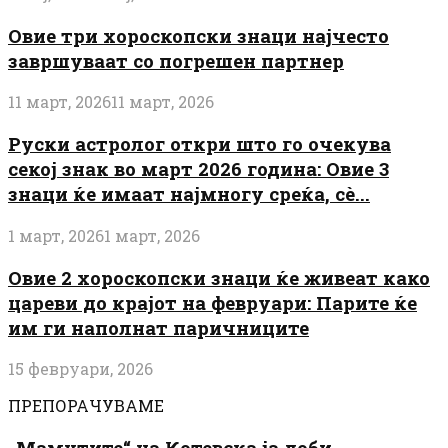
Овие три хороскопски знаци најчесто
завршуваат со погрешен партнер
11 март, 2026
11 март, 2026
Руски астролог откри што го очекува
секој знак во март 2026 година: Овие 3
знаци ќе имаат најмногу среќа, сè...
1 март, 2026
1 март, 2026
Овие 2 хороскопски знаци ќе живеат како
цареви до крајот на февруари: Парите ќе
им ги наполнат паричниците
15 февруари, 2026
ПРЕПОРАЧУВАМЕ
„Мамутите“ на Котевска ја доби