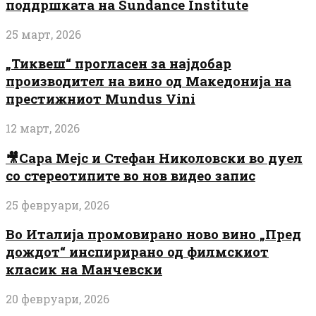
поддршката на Sundance Institute
25 март, 2026
„Тиквеш“ прогласен за најдобар
производител на вино од Македонија на
престижниот Mundus Vini
12 март, 2026
🎥Сара Мејс и Стефан Николовски во дуел
со стереотипите во нов видео запис
25 февруари, 2026
Во Италија промовирано ново вино „Пред
дождот“ инспирирано од филмскиот
класик на Манчевски
20 февруари, 2026