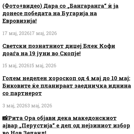
(Фото+видео) Дара со „Бангаранга“ ѝ ја
донесе победата на Бугарија на
Евровизија!
17 мај, 2026
17 мај, 2026
Светски познатниот диџеј Блек Кофи
доаѓа на 19 јуни во Скопје!
15 мај, 2026
15 мај, 2026
Голем неделен хороскоп од 4 мај до 10 мај:
Биковите ќе планираат заедничка иднина
со партнерот
3 мај, 2026
3 мај, 2026
📸Рита Ора објави дека македонскиот
ајвар „Перустија“ е дел од нејзиниот избор
во Нов Зеланд!