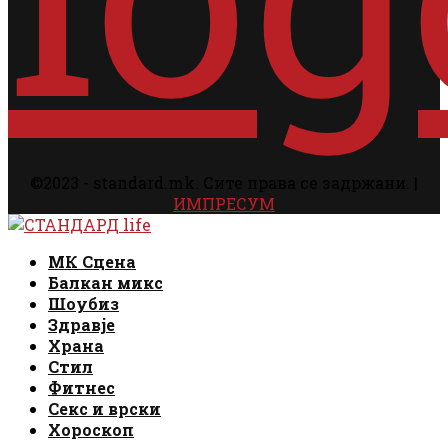
©2023 - standard.mk. Сите права се задржани. |
ИМПРЕСУМ
Facebook
Instagram
Email
Rss
Facebook
Instagram
Email
Rss
МК Сцена
Балкан микс
Шоубиз
Здравје
Храна
Стил
Фитнес
Секс и врски
Хороскоп