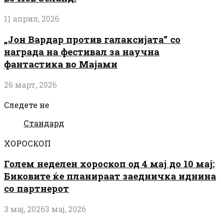
11 април, 2026
„Јон Вардар против галаксијата” со
награда на фестивал за научна
фантастика во Мајами
26 март, 2026
Следете не
Стандард
ХОРОСКОП
Голем неделен хороскоп од 4 мај до 10 мај:
Биковите ќе планираат заедничка иднина
со партнерот
3 мај, 2026
3 мај, 2026