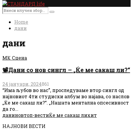
Primary
Menu
Search
Search
for:
Home
дани
дани
МК Сцена
📽Дани со нов сингл – „Ќе ме сакаш ли?“
24 јануари, 2024
861
“Има љубов во нас”, проследуваме втор сингл од
најновиот 4ти студиски албум во најава, со наслов
„Ќе ме сакаш ли?“. „Нашата ментална опсесивност
да го...
дани
нов
топ-вести
Ќе ме сакаш ли
хит
НАЈНОВИ ВЕСТИ