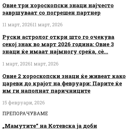
Овие три хороскопски знаци најчесто
завршуваат со погрешен партнер
11 март, 2026
11 март, 2026
Руски астролог откри што го очекува
секој знак во март 2026 година: Овие 3
знаци ќе имаат најмногу среќа, сè...
1 март, 2026
1 март, 2026
Овие 2 хороскопски знаци ќе живеат како
цареви до крајот на февруари: Парите ќе
им ги наполнат паричниците
15 февруари, 2026
ПРЕПОРАЧУВАМЕ
„Мамутите“ на Котевска ја доби