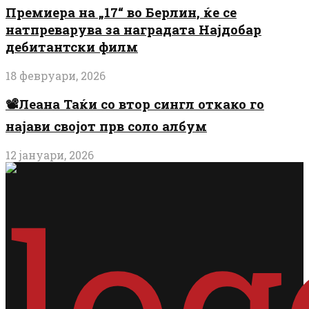
Премиера на „17“ во Берлин, ќе се
натпреварува за наградата Најдобар
дебитантски филм
18 февруари, 2026
📽️Леана Таќи со втор сингл откако го
најави својот прв соло албум
12 јануари, 2026