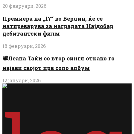
20 февруари, 2026
Премиера на „17“ во Берлин, ќе се
натпреварува за наградата Најдобар
дебитантски филм
18 февруари, 2026
📽️Леана Таќи со втор сингл откако го
најави својот прв соло албум
12 јануари, 2026