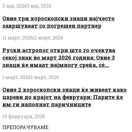
3 мај, 2026
3 мај, 2026
Овие три хороскопски знаци најчесто
завршуваат со погрешен партнер
11 март, 2026
11 март, 2026
Руски астролог откри што го очекува
секој знак во март 2026 година: Овие 3
знаци ќе имаат најмногу среќа, сè...
1 март, 2026
1 март, 2026
Овие 2 хороскопски знаци ќе живеат како
цареви до крајот на февруари: Парите ќе
им ги наполнат паричниците
15 февруари, 2026
ПРЕПОРАЧУВАМЕ