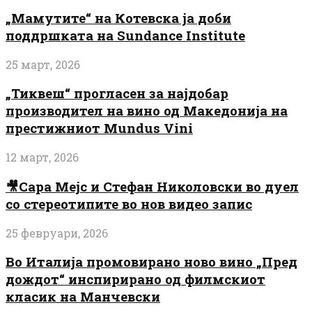
„Мамутите“ на Котевска ја доби
поддршката на Sundance Institute
25 март, 2026
„Тиквеш“ прогласен за најдобар
производител на вино од Македонија на
престижниот Mundus Vini
12 март, 2026
🎥Сара Мејс и Стефан Николовски во дуел
со стереотипите во нов видео запис
25 февруари, 2026
Во Италија промовирано ново вино „Пред
дождот“ инспирирано од филмскиот
класик на Манчевски