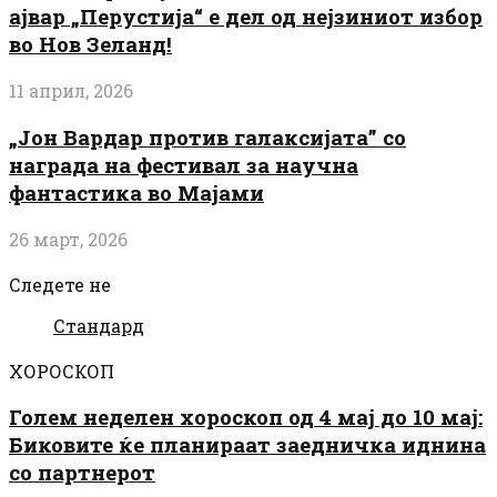
ајвар „Перустија“ е дел од нејзиниот избор
во Нов Зеланд!
11 април, 2026
„Јон Вардар против галаксијата” со
награда на фестивал за научна
фантастика во Мајами
26 март, 2026
Следете не
Стандард
ХОРОСКОП
Голем неделен хороскоп од 4 мај до 10 мај:
Биковите ќе планираат заедничка иднина
со партнерот