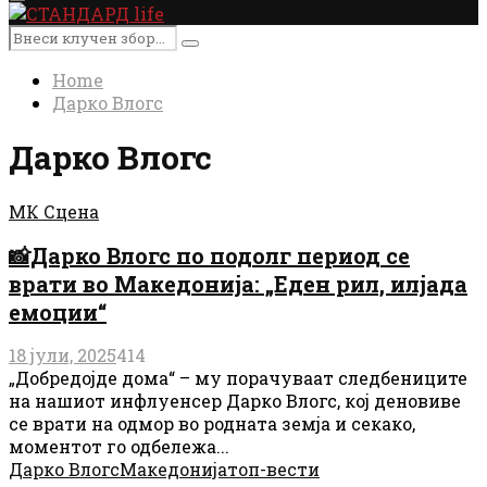
Primary
Menu
Search
Search
for:
Home
Дарко Влогс
Дарко Влогс
МК Сцена
📸Дарко Влогс по подолг период се
врати во Македонија: „Еден рил, илјада
емоции“
18 јули, 2025
414
„Добредојде дома“ – му порачуваат следбениците
на нашиот инфлуенсер Дарко Влогс, кој деновиве
се врати на одмор во родната земја и секако,
моментот го одбележа...
Дарко Влогс
Македонија
топ-вести