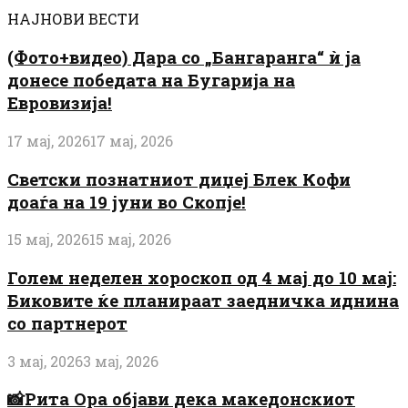
НАЈНОВИ ВЕСТИ
(Фото+видео) Дара со „Бангаранга“ ѝ ја
донесе победата на Бугарија на
Евровизија!
17 мај, 2026
17 мај, 2026
Светски познатниот диџеј Блек Кофи
доаѓа на 19 јуни во Скопје!
15 мај, 2026
15 мај, 2026
Голем неделен хороскоп од 4 мај до 10 мај:
Биковите ќе планираат заедничка иднина
со партнерот
3 мај, 2026
3 мај, 2026
📸Рита Ора објави дека македонскиот