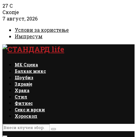
27
C
Скопје
7 август, 2026
Услови за користење
Импресум
Facebook
Instagram
Email
Rss
МК Сцена
Балкан микс
Шоубиз
Здравје
Храна
Стил
Фитнес
Секс и врски
Хороскоп
Search
Search
for: