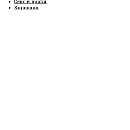
Секс и врски
Хороскоп