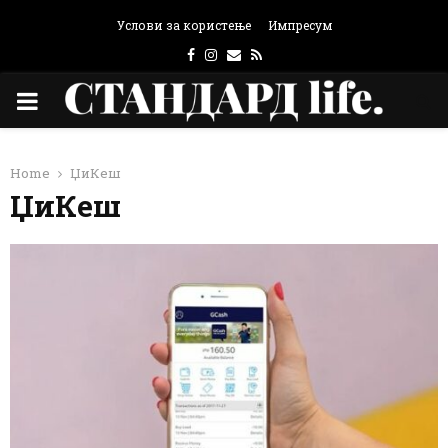
Услови за користење
Импресум
Facebook
Instagram
Email
Rss
PRIMARY
MENU
Home
ЏиКеш
ЏиКеш