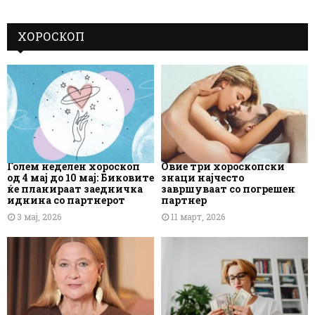
ХОРОСКОП
Голем неделен хороскоп
Овие три хороскопски
од 4 мај до 10 мај: Биковите
знаци најчесто
ќе планираат заедничка
завршуваат со погрешен
иднина со партнерот
партнер
3 мај, 2026
11 март, 2026