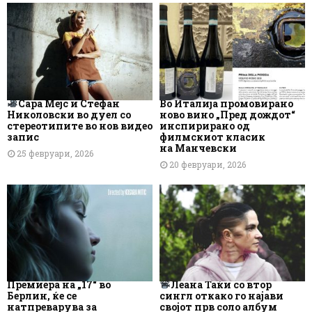
Сара Мејс и Стефан
Во Италија промовирано
Николовски во дуел со
ново вино „Пред дождот“
стереотипите во нов видео
инспирирано од
запис
филмскиот класик
на Манчевски
25 февруари, 2026
20 февруари, 2026
Премиера на „17“ во
Леана Таќи со втор
Берлин, ќе се
сингл откако го најави
натпреварува за
својот прв соло албум