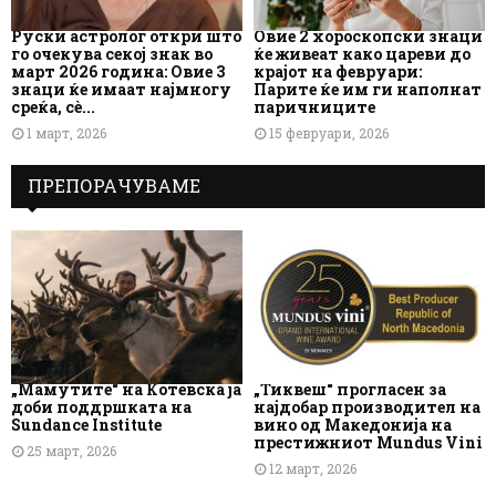
Руски астролог откри што
Овие 2 хороскопски знаци
го очекува секој знак во
ќе живеат како цареви до
март 2026 година: Овие 3
крајот на февруари:
знаци ќе имаат најмногу
Парите ќе им ги наполнат
среќа, сè...
паричниците
1 март, 2026
15 февруари, 2026
ПРЕПОРАЧУВАМЕ
„Мамутите“ на Котевска ја
„Тиквеш“ прогласен за
доби поддршката на
најдобар производител на
Sundance Institute
вино од Македонија на
престижниот Mundus Vini
25 март, 2026
12 март, 2026