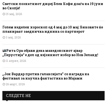
Светски познатниот диџеј Блек Кофи доаѓа на 19 јуни
во Скопје!
15 мај, 2026
Голем неделен хороскоп од 4 мај до 10 мај: Биковите ќе
планираат заедничка иднина со партнерот
3 мај, 2026
Рита Ора објави дека македонскиот ајвар
„Перустија“ е дел од нејзиниот избор во Нов Зеланд!
11 април, 2026
„Јон Вардар против галаксијата” со награда на
фестивал за научна фантастика во Мајами
26 март, 2026
СЛЕДЕТЕ НЕ