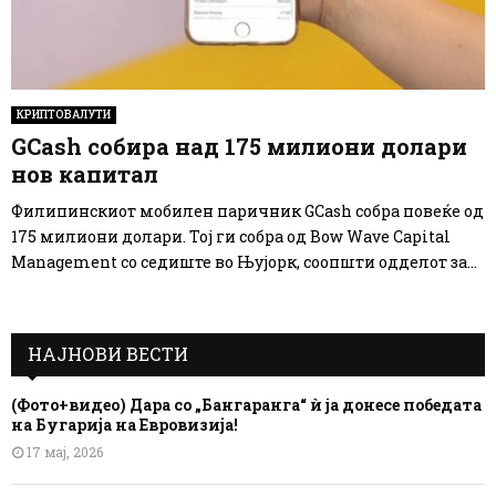
КРИПТОВАЛУТИ
GCash собира над 175 милиони долари
нов капитал
Филипинскиот мобилен паричник GCash собра повеќе од
175 милиони долари. Тој ги собра од Bow Wave Capital
Management со седиште во Њујорк, соопшти одделот за...
НАЈНОВИ ВЕСТИ
(Фото+видео) Дара со „Бангаранга“ ѝ ја донесе победата
на Бугарија на Евровизија!
17 мај, 2026