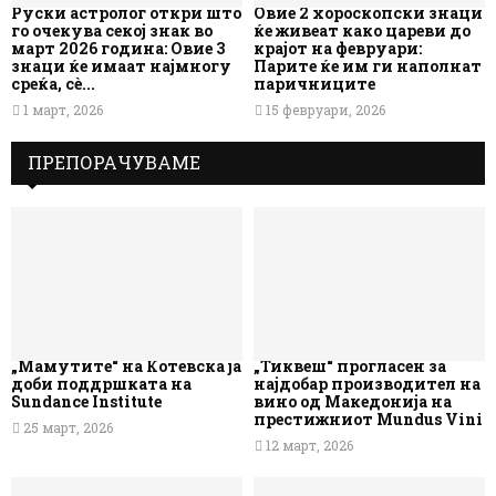
Руски астролог откри што
Овие 2 хороскопски знаци
го очекува секој знак во
ќе живеат како цареви до
март 2026 година: Овие 3
крајот на февруари:
знаци ќе имаат најмногу
Парите ќе им ги наполнат
среќа, сè...
паричниците
1 март, 2026
15 февруари, 2026
ПРЕПОРАЧУВАМЕ
„Мамутите“ на Котевска ја
„Тиквеш“ прогласен за
доби поддршката на
најдобар производител на
Sundance Institute
вино од Македонија на
престижниот Mundus Vini
25 март, 2026
12 март, 2026