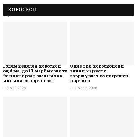
ХОРОСКОП
Голем неделен хороскоп
Овие три хороскопски
од 4 мај до 10 мај: Биковите
знаци најчесто
ќе планираат заедничка
завршуваат со погрешен
иднина со партнерот
партнер
3 мај, 2026
11 март, 2026