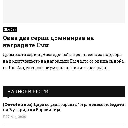
Шоубиз
Овие две серии доминираа на
наградите Еми
Драмската серија „Наследство“ е прогласена за најдобра
на доделувањето на наградите Еми што се одржа синоќа
во Лос Анџелес, со триумф на нејзините актери, а...
НАЈНОВИ ВЕСТИ
(Фото+видео) Дара со „Бангаранга“ ѝ ја донесе победата
на Бугарија на Евровизија!
17 мај, 2026