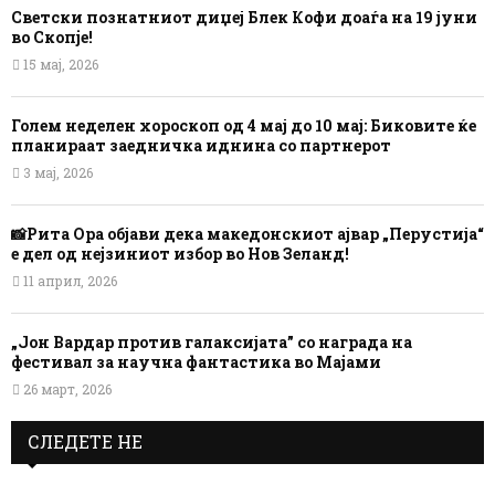
Светски познатниот диџеј Блек Кофи доаѓа на 19 јуни
во Скопје!
15 мај, 2026
Голем неделен хороскоп од 4 мај до 10 мај: Биковите ќе
планираат заедничка иднина со партнерот
3 мај, 2026
📸Рита Ора објави дека македонскиот ајвар „Перустија“
е дел од нејзиниот избор во Нов Зеланд!
11 април, 2026
„Јон Вардар против галаксијата” со награда на
фестивал за научна фантастика во Мајами
26 март, 2026
СЛЕДЕТЕ НЕ