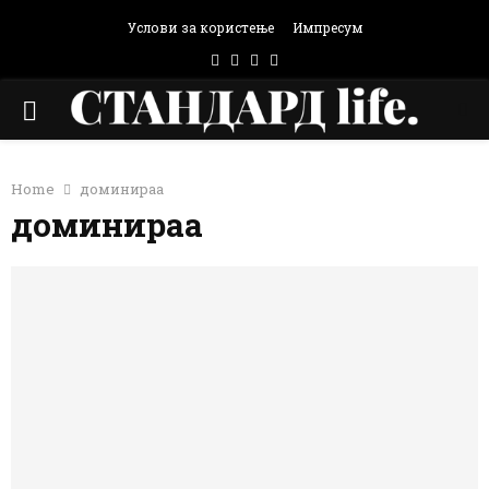
Услови за користење
Импресум
Facebook
Instagram
Email
Rss
PRIMARY
MENU
Home
доминираа
доминираа