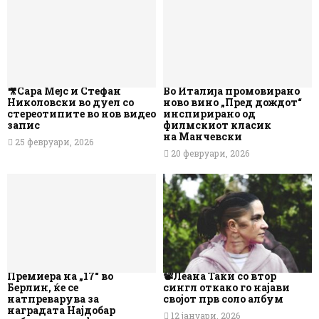
🎥Сара Мејс и Стефан
Во Италија промовирано
Николовски во дуел со
ново вино „Пред дождот“
стереотипите во нов видео
инспирирано од
запис
филмскиот класик
на Манчевски
25 февруари, 2026
20 февруари, 2026
Премиера на „17“ во
📽️Леана Таќи со втор
Берлин, ќе се
сингл откако го најави
натпреварува за
својот прв соло албум
наградата Најдобар
12 јануари, 2026