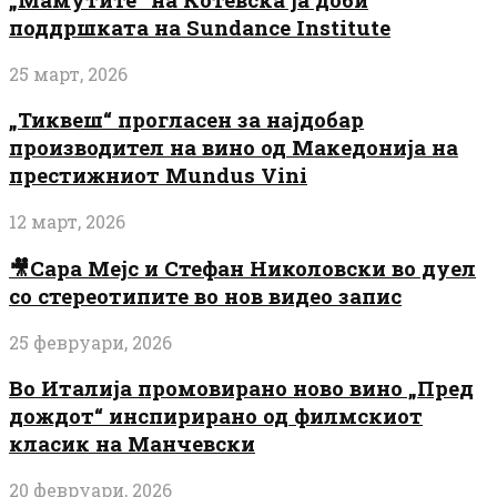
поддршката на Sundance Institute
25 март, 2026
„Тиквеш“ прогласен за најдобар
производител на вино од Македонија на
престижниот Mundus Vini
12 март, 2026
🎥Сара Мејс и Стефан Николовски во дуел
со стереотипите во нов видео запис
25 февруари, 2026
Во Италија промовирано ново вино „Пред
дождот“ инспирирано од филмскиот
класик на Манчевски
20 февруари, 2026