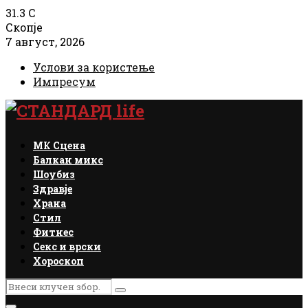
31.3
C
Скопје
7 август, 2026
Услови за користење
Импресум
Facebook
Instagram
Email
Rss
МК Сцена
Балкан микс
Шоубиз
Здравје
Храна
Стил
Фитнес
Секс и врски
Хороскоп
Search
Search
for: