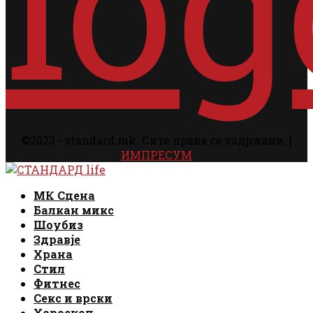
©2023 - standard.mk. Сите права се задржани. |
ИМПРЕСУМ
Facebook
Instagram
Email
Rss
Facebook
Instagram
Email
Rss
МК Сцена
Балкан микс
Шоубиз
Здравје
Храна
Стил
Фитнес
Секс и врски
Хороскоп