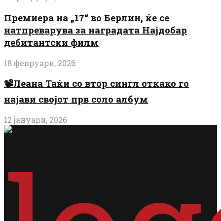
Премиера на „17“ во Берлин, ќе се
натпреварува за наградата Најдобар
дебитантски филм
18 февруари, 2026
📽️Леана Таќи со втор сингл откако го
најави својот прв соло албум
12 јануари, 2026