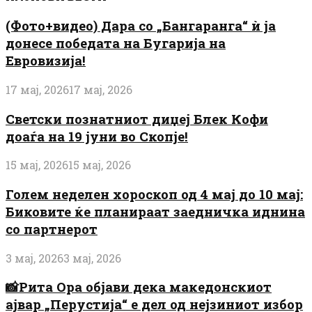
(Фото+видео) Дара со „Бангаранга“ ѝ ја
донесе победата на Бугарија на
Евровизија!
17 мај, 2026
17 мај, 2026
Светски познатниот диџеј Блек Кофи
доаѓа на 19 јуни во Скопје!
15 мај, 2026
15 мај, 2026
Голем неделен хороскоп од 4 мај до 10 мај:
Биковите ќе планираат заедничка иднина
со партнерот
3 мај, 2026
3 мај, 2026
📸Рита Ора објави дека македонскиот
ајвар „Перустија“ е дел од нејзиниот избор