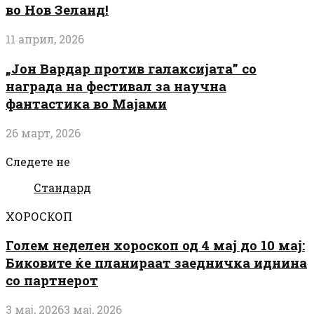
во Нов Зеланд!
11 април, 2026
„Јон Вардар против галаксијата” со
награда на фестивал за научна
фантастика во Мајами
26 март, 2026
Следете не
Стандард
ХОРОСКОП
Голем неделен хороскоп од 4 мај до 10 мај:
Биковите ќе планираат заедничка иднина
со партнерот
3 мај, 2026
3 мај, 2026