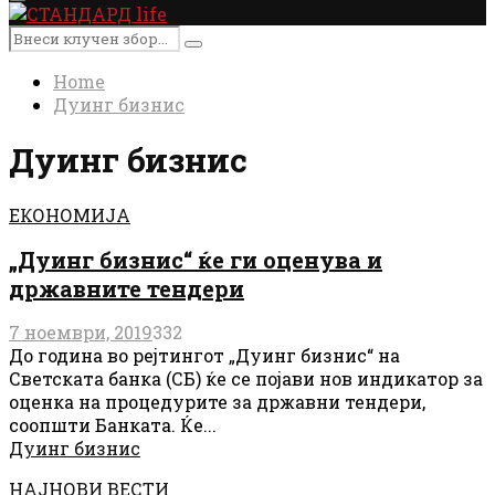
Primary
Menu
Search
Search
for:
Home
Дуинг бизнис
Дуинг бизнис
ЕКОНОМИЈА
„Дуинг бизнис“ ќе ги оценува и
државните тендери
7 ноември, 2019
332
До година во рејтингот „Дуинг бизнис“ на
Светската банка (СБ) ќе се појави нов индикатор за
оценка на процедурите за државни тендери,
соопшти Банката. Ќе...
Дуинг бизнис
НАЈНОВИ ВЕСТИ