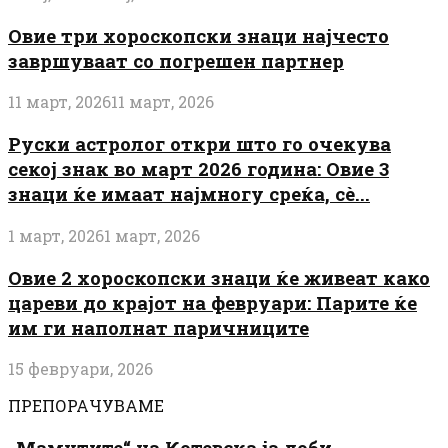
Овие три хороскопски знаци најчесто
завршуваат со погрешен партнер
11 март, 2026
11 март, 2026
Руски астролог откри што го очекува
секој знак во март 2026 година: Овие 3
знаци ќе имаат најмногу среќа, сè...
1 март, 2026
1 март, 2026
Овие 2 хороскопски знаци ќе живеат како
цареви до крајот на февруари: Парите ќе
им ги наполнат паричниците
15 февруари, 2026
ПРЕПОРАЧУВАМЕ
„Мамутите“ на Котевска ја доби