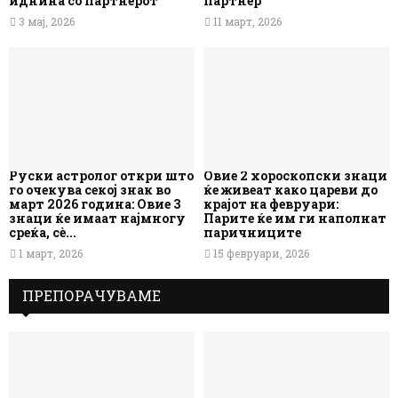
иднина со партнерот
партнер
3 мај, 2026
11 март, 2026
Руски астролог откри што
Овие 2 хороскопски знаци
го очекува секој знак во
ќе живеат како цареви до
март 2026 година: Овие 3
крајот на февруари:
знаци ќе имаат најмногу
Парите ќе им ги наполнат
среќа, сè...
паричниците
1 март, 2026
15 февруари, 2026
ПРЕПОРАЧУВАМЕ