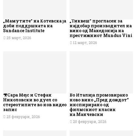
„Мамутите“ на Котевска ја
„Тиквеш“ прогласен за
доби поддршката на
најдобар производител на
Sundance Institute
вино од Македонија на
престижниот Mundus Vini
25 март, 2026
12 март, 2026
🎥Сара Мејс и Стефан
Во Италија промовирано
Николовски во дуел со
ново вино „Пред дождот“
стереотипите во нов видео
инспирирано од
запис
филмскиот класик
на Манчевски
25 февруари, 2026
20 февруари, 2026