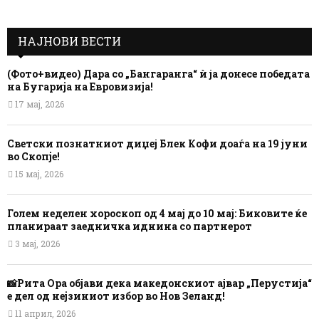
НАЈНОВИ ВЕСТИ
(Фото+видео) Дара со „Бангаранга“ ѝ ја донесе победата
на Бугарија на Евровизија!
17 мај, 2026
Светски познатниот диџеј Блек Кофи доаѓа на 19 јуни
во Скопје!
15 мај, 2026
Голем неделен хороскоп од 4 мај до 10 мај: Биковите ќе
планираат заедничка иднина со партнерот
3 мај, 2026
📸Рита Ора објави дека македонскиот ајвар „Перустија“
е дел од нејзиниот избор во Нов Зеланд!
11 април, 2026