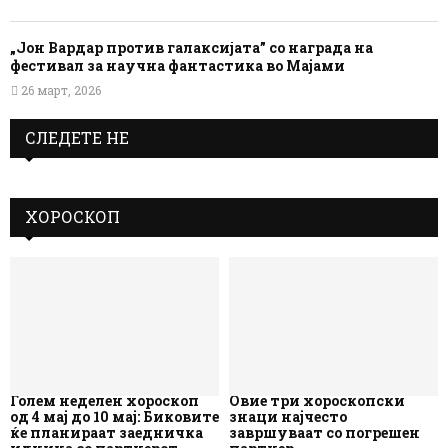
„Јон Вардар против галаксијата” со награда на
фестивал за научна фантастика во Мајами
26 март, 2026
СЛЕДЕТЕ НЕ
ХОРОСКОП
Голем неделен хороскоп
Овие три хороскопски
од 4 мај до 10 мај: Биковите
знаци најчесто
ќе планираат заедничка
завршуваат со погрешен