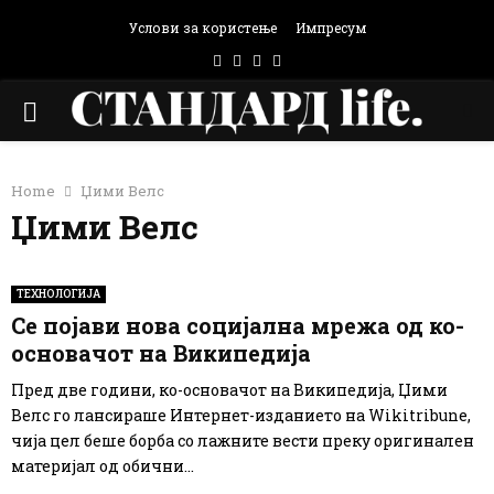
Услови за користење
Импресум
Facebook
Instagram
Email
Rss
PRIMARY
MENU
Home
Џими Велс
Џими Велс
ТЕХНОЛОГИЈА
Се појави нова социјална мрежа од ко-
основачот на Википедија
Пред две години, ко-основачот на Википедија, Џими
Велс го лансираше Интернет-изданието на Wikitribune,
чија цел беше борба со лажните вести преку оригинален
материјал од обични...