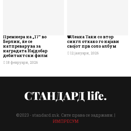
Премиера на „17“ во
📽️Леана Таќи со втор
Берлин, ќе се
сингл откако го најави
натпреварува за
својот прв соло албум
наградата Најдобар
12 јануари, 2026
дебитантски филм
18 февруари, 2026
©2023 - standard.mk. Сите права се задржани. |
ИМПРЕСУМ