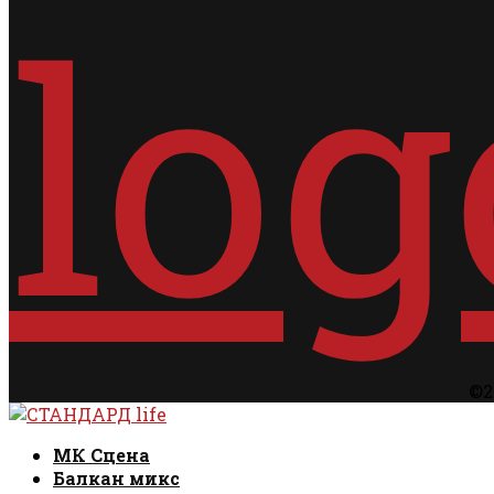
©2
Facebook
Instagram
Email
Rss
Facebook
Instagram
Email
Rss
МК Сцена
Балкан микс