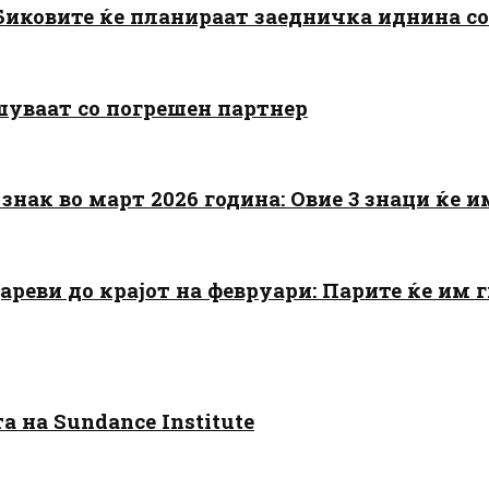
: Биковите ќе планираат заедничка иднина с
шуваат со погрешен партнер
знак во март 2026 година: Овие 3 знаци ќе им
цареви до крајот на февруари: Парите ќе им
 на Sundance Institute