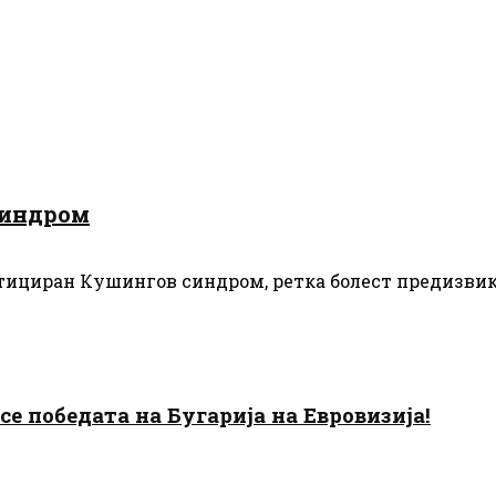
синдром
тициран Кушингов синдром, ретка болест предизвика
есе победата на Бугарија на Евровизија!