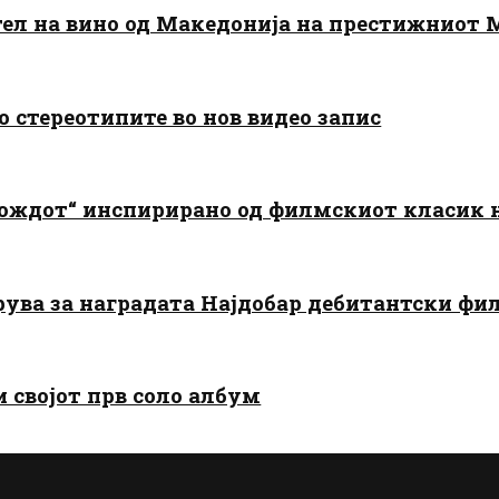
тел на вино од Македонија на престижниот 
о стереотипите во нов видео запис
дождот“ инспирирано од филмскиот класик
арува за наградата Најдобар дебитантски фи
и својот прв соло албум