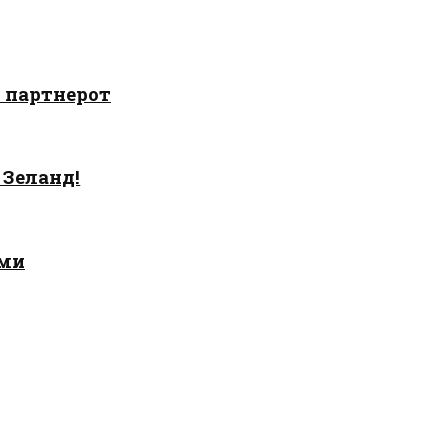
о партнерот
 Зеланд!
ами