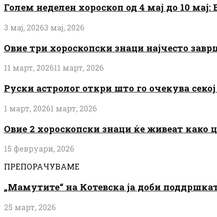
Голем неделен хороскоп од 4 мај до 10 мај
3 мај, 2026
3 мај, 2026
Овие три хороскопски знаци најчесто завр
11 март, 2026
11 март, 2026
Руски астролог откри што го очекува секој 
1 март, 2026
1 март, 2026
Овие 2 хороскопски знаци ќе живеат како 
15 февруари, 2026
ПРЕПОРАЧУВАМЕ
„Мамутите“ на Котевска ја доби поддршката
25 март, 2026