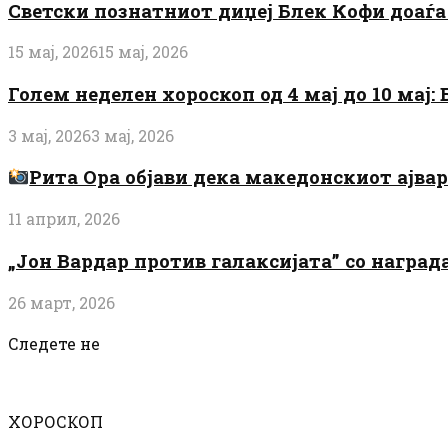
Светски познатниот диџеј Блек Кофи доаѓа н
15 мај, 2026
15 мај, 2026
Голем неделен хороскоп од 4 мај до 10 мај
3 мај, 2026
3 мај, 2026
Рита Ора објави дека македонскиот ајвар 
11 април, 2026
„Јон Вардар против галаксијата” со награ
26 март, 2026
Следете не
ХОРОСКОП