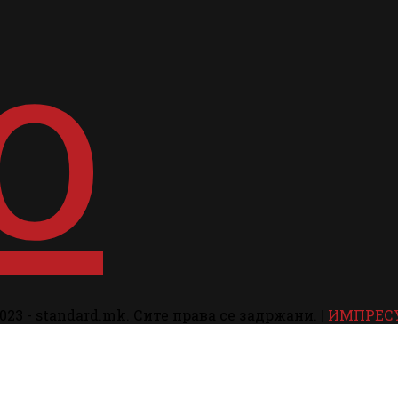
023 - standard.mk. Сите права се задржани. |
ИМПРЕС