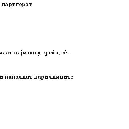
о партнерот
аат најмногу среќа, сè...
 ги наполнат паричниците