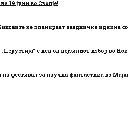
а 19 јуни во Скопје!
: Биковите ќе планираат заедничка иднина с
„Перустија“ е дел од нејзиниот избор во Нов
да на фестивал за научна фантастика во Мај