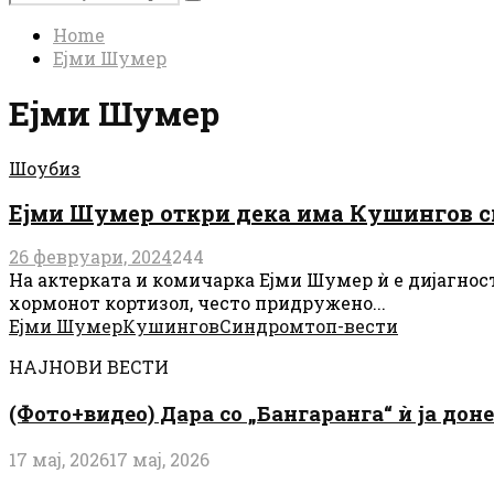
Search
for:
Home
Ејми Шумер
Ејми Шумер
Шоубиз
Ејми Шумер откри дека има Кушингов 
26 февруари, 2024
244
На актерката и комичарка Ејми Шумер ѝ е дијагнос
хормонот кортизол, често придружено...
Ејми Шумер
Кушингов
Синдром
топ-вести
НАЈНОВИ ВЕСТИ
(Фото+видео) Дара со „Бангаранга“ ѝ ја дон
17 мај, 2026
17 мај, 2026