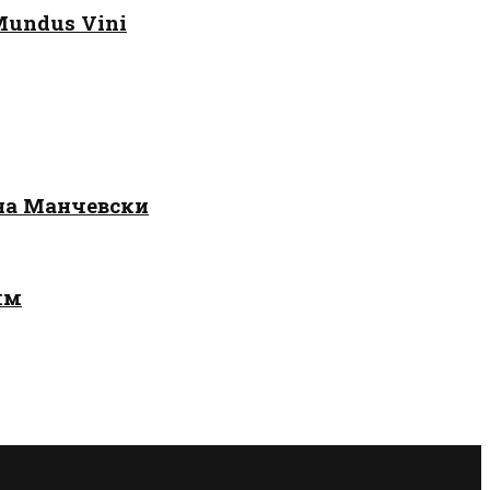
Mundus Vini
 на Манчевски
лм