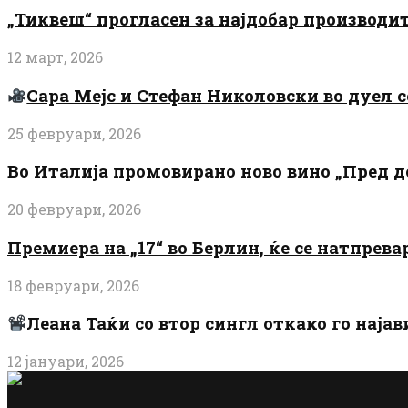
„Тиквеш“ прогласен за најдобар производи
12 март, 2026
Сара Мејс и Стефан Николовски во дуел с
25 февруари, 2026
Во Италија промовирано ново вино „Пред 
20 февруари, 2026
Премиера на „17“ во Берлин, ќе се натпрев
18 февруари, 2026
Леана Таќи со втор сингл откако го најав
12 јануари, 2026