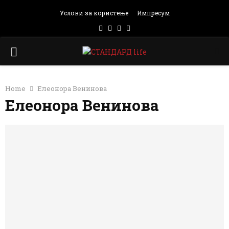
Услови за користење
Импресум
Facebook
Instagram
Email
Rss
PRIMARY
MENU
Home
Елеонора Венинова
Елеонора Венинова