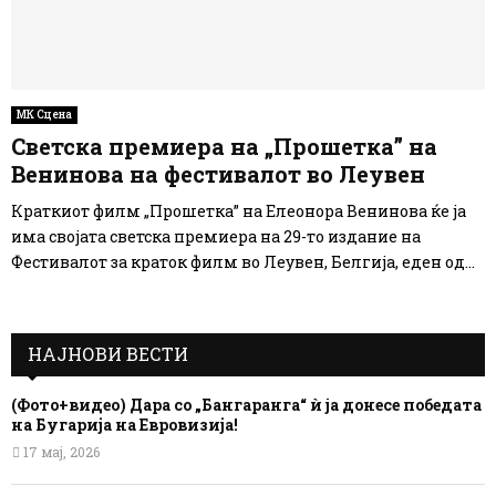
МК Сцена
Светска премиера на „Прошетка” на
Венинова на фестивалот во Леувен
Краткиот филм „Прошетка” на Елеонора Венинова ќе ја
има својата светска премиера на 29-то издание на
Фестивалот за краток филм во Леувен, Белгија, еден од...
НАЈНОВИ ВЕСТИ
(Фото+видео) Дара со „Бангаранга“ ѝ ја донесе победата
на Бугарија на Евровизија!
17 мај, 2026