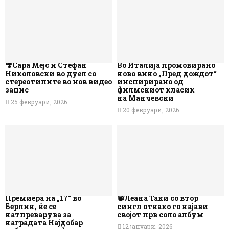
🎥Сара Мејс и Стефан
Во Италија промовирано
Николовски во дуел со
ново вино „Пред дождот“
стереотипите во нов видео
инспирирано од
запис
филмскиот класик
на Манчевски
25 февруари, 2026
20 февруари, 2026
Премиера на „17“ во
📽️Леана Таќи со втор
Берлин, ќе се
сингл откако го најави
натпреварува за
својот прв соло албум
наградата Најдобар
12 јануари, 2026