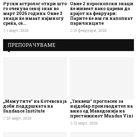
Руски астролог откри што
Овие 2 хороскопски знаци
го очекува секој знак во
ќе живеат како цареви до
март 2026 година: Овие 3
крајот на февруари:
знаци ќе имаат најмногу
Парите ќе им ги наполнат
среќа, сè...
паричниците
1 март, 2026
15 февруари, 2026
ПРЕПОРАЧУВАМЕ
„Мамутите“ на Котевска ја
„Тиквеш“ прогласен за
доби поддршката на
најдобар производител на
Sundance Institute
вино од Македонија на
престижниот Mundus Vini
25 март, 2026
12 март, 2026