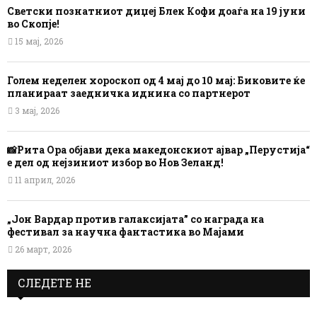
Светски познатниот диџеј Блек Кофи доаѓа на 19 јуни
во Скопје!
15 мај, 2026
Голем неделен хороскоп од 4 мај до 10 мај: Биковите ќе
планираат заедничка иднина со партнерот
3 мај, 2026
📸Рита Ора објави дека македонскиот ајвар „Перустија“
е дел од нејзиниот избор во Нов Зеланд!
11 април, 2026
„Јон Вардар против галаксијата” со награда на
фестивал за научна фантастика во Мајами
26 март, 2026
СЛЕДЕТЕ НЕ