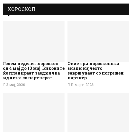
ХОРОСКОП
Голем неделен хороскоп
Овие три хороскопски
од 4 мај до 10 мај: Биковите
знаци најчесто
ќе планираат заедничка
завршуваат со погрешен
иднина со партнерот
партнер
3 мај, 2026
11 март, 2026