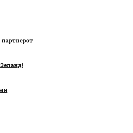
о партнерот
 Зеланд!
ами