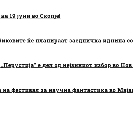
а 19 јуни во Скопје!
: Биковите ќе планираат заедничка иднина с
„Перустија“ е дел од нејзиниот избор во Нов
да на фестивал за научна фантастика во Мај