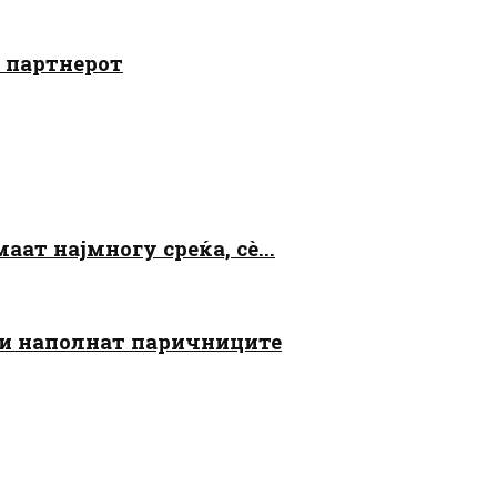
о партнерот
аат најмногу среќа, сè...
 ги наполнат паричниците