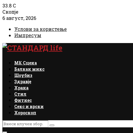
33.8
C
Скопје
6 август, 2026
Услови за користење
Импресум
Facebook
Instagram
Email
Rss
МК Сцена
Балкан микс
Шоубиз
Здравје
Храна
Стил
Фитнес
Секс и врски
Хороскоп
Search
Search
for: