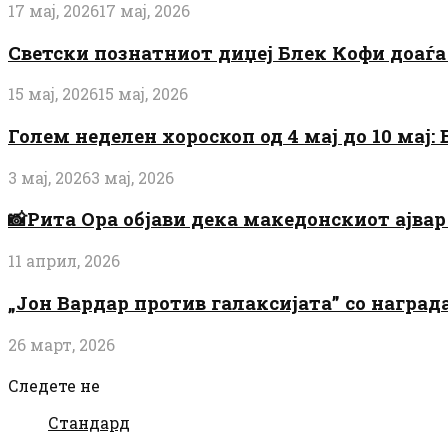
17 мај, 2026
17 мај, 2026
Светски познатниот диџеј Блек Кофи доаѓа н
15 мај, 2026
15 мај, 2026
Голем неделен хороскоп од 4 мај до 10 мај
3 мај, 2026
3 мај, 2026
📸Рита Ора објави дека македонскиот ајвар 
11 април, 2026
„Јон Вардар против галаксијата” со награ
26 март, 2026
Следете не
Стандард