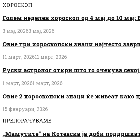
ХОРОСКОП
Голем неделен хороскоп од 4 мај до 10 мај
3 мај, 2026
3 мај, 2026
Овие три хороскопски знаци најчесто завр
11 март, 2026
11 март, 2026
Руски астролог откри што го очекува секој 
1 март, 2026
1 март, 2026
Овие 2 хороскопски знаци ќе живеат како 
15 февруари, 2026
ПРЕПОРАЧУВАМЕ
„Мамутите“ на Котевска ја доби поддршката