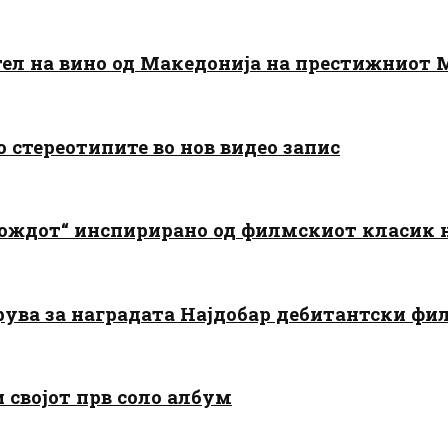
тел на вино од Македонија на престижниот 
о стереотипите во нов видео запис
дождот“ инспирирано од филмскиот класик
арува за наградата Најдобар дебитантски фи
и својот прв соло албум