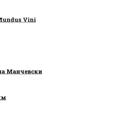
Mundus Vini
 на Манчевски
лм