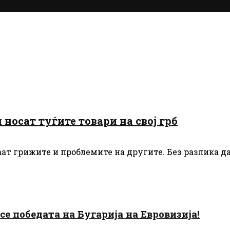
носат туѓите товари на свој грб
ат грижите и проблемите на другите. Без разлика д
есе победата на Бугарија на Евровизија!