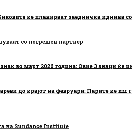
: Биковите ќе планираат заедничка иднина с
шуваат со погрешен партнер
знак во март 2026 година: Овие 3 знаци ќе им
цареви до крајот на февруари: Парите ќе им
 на Sundance Institute