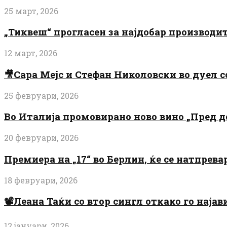
25 март, 2026
„Тиквеш“ прогласен за најдобар производи
12 март, 2026
🎥Сара Мејс и Стефан Николовски во дуел с
25 февруари, 2026
Во Италија промовирано ново вино „Пред 
20 февруари, 2026
Премиера на „17“ во Берлин, ќе се натпрев
18 февруари, 2026
📽️Леана Таќи со втор сингл откако го најав
12 јануари, 2026