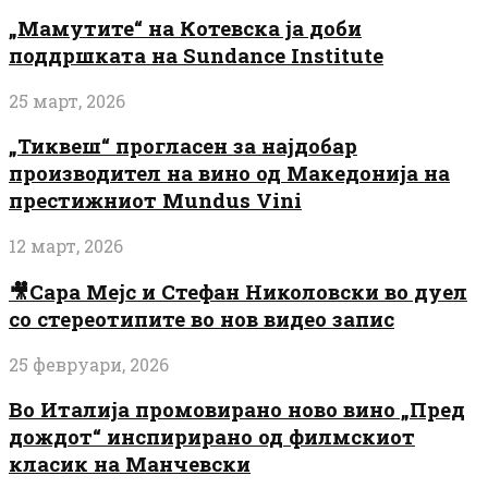
„Мамутите“ на Котевска ја доби
поддршката на Sundance Institute
25 март, 2026
„Тиквеш“ прогласен за најдобар
производител на вино од Македонија на
престижниот Mundus Vini
12 март, 2026
🎥Сара Мејс и Стефан Николовски во дуел
со стереотипите во нов видео запис
25 февруари, 2026
Во Италија промовирано ново вино „Пред
дождот“ инспирирано од филмскиот
класик на Манчевски