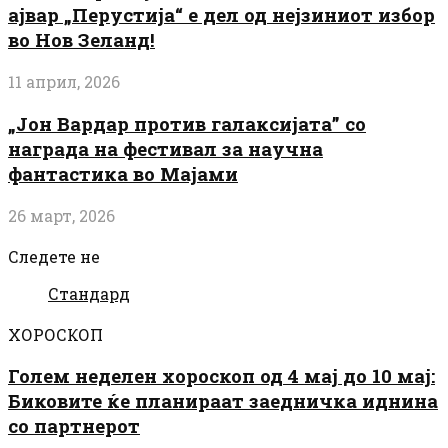
ајвар „Перустија“ е дел од нејзиниот избор
во Нов Зеланд!
11 април, 2026
„Јон Вардар против галаксијата” со
награда на фестивал за научна
фантастика во Мајами
26 март, 2026
Следете не
Стандард
ХОРОСКОП
Голем неделен хороскоп од 4 мај до 10 мај:
Биковите ќе планираат заедничка иднина
со партнерот