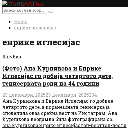
Primary
Menu
Search
Search
for:
Home
енрике иглесијас
енрике иглесијас
Шоубиз
(Фото) Ана Курникова и Енрике
Иглесијас го добија четвртото дете,
тенисерката роди на 44 години
23 декември, 2025
23 декември, 2025
234
Ана Курникова и Енрике Иглесијас го добиле
четвртото дете, а поранешната тенисерка ја
споделила оваа среќна вест на Инстаграм. Ана
Курникова неодамна била фотографирана со...
ана курникова
енрике иглесијас
топ-вест
топ-вести