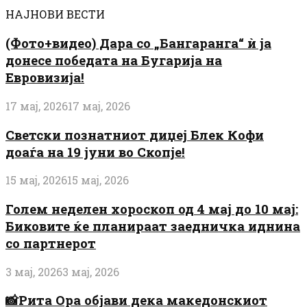
НАЈНОВИ ВЕСТИ
(Фото+видео) Дара со „Бангаранга“ ѝ ја
донесе победата на Бугарија на
Евровизија!
17 мај, 2026
17 мај, 2026
Светски познатниот диџеј Блек Кофи
доаѓа на 19 јуни во Скопје!
15 мај, 2026
15 мај, 2026
Голем неделен хороскоп од 4 мај до 10 мај:
Биковите ќе планираат заедничка иднина
со партнерот
3 мај, 2026
3 мај, 2026
📸Рита Ора објави дека македонскиот