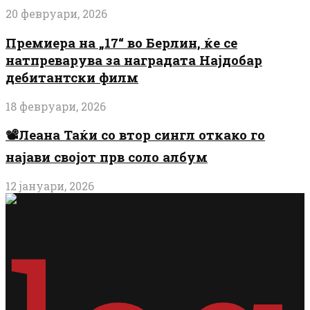
20 февруари, 2026
Премиера на „17“ во Берлин, ќе се
натпреварува за наградата Најдобар
дебитантски филм
18 февруари, 2026
📽️Леана Таќи со втор сингл откако го
најави својот прв соло албум
12 јануари, 2026