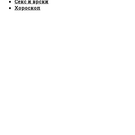
Секс и врски
Хороскоп