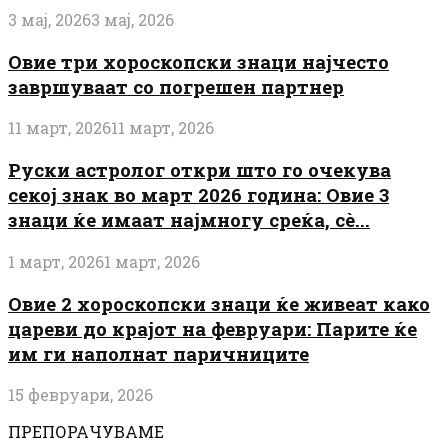
3 мај, 2026
3 мај, 2026
Овие три хороскопски знаци најчесто
завршуваат со погрешен партнер
11 март, 2026
11 март, 2026
Руски астролог откри што го очекува
секој знак во март 2026 година: Овие 3
знаци ќе имаат најмногу среќа, сè...
1 март, 2026
1 март, 2026
Овие 2 хороскопски знаци ќе живеат како
цареви до крајот на февруари: Парите ќе
им ги наполнат паричниците
15 февруари, 2026
ПРЕПОРАЧУВАМЕ