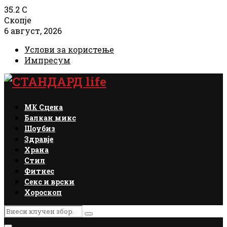
35.2
C
Скопје
6 август, 2026
Услови за користење
Импресум
Facebook
Instagram
Email
Rss
МК Сцена
Балкан микс
Шоубиз
Здравје
Храна
Стил
Фитнес
Секс и врски
Хороскоп
Search
Search
for: