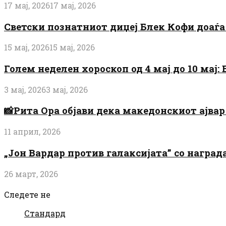
17 мај, 2026
17 мај, 2026
Светски познатниот диџеј Блек Кофи доаѓа н
15 мај, 2026
15 мај, 2026
Голем неделен хороскоп од 4 мај до 10 мај
3 мај, 2026
3 мај, 2026
📸Рита Ора објави дека македонскиот ајвар 
11 април, 2026
„Јон Вардар против галаксијата” со награ
26 март, 2026
Следете не
Стандард