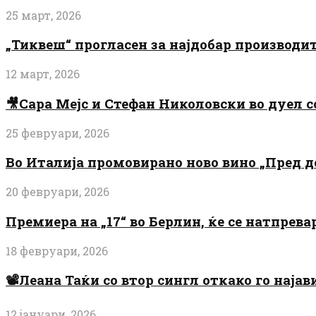
25 март, 2026
„Тиквеш“ прогласен за најдобар производи
12 март, 2026
🎥Сара Мејс и Стефан Николовски во дуел с
25 февруари, 2026
Во Италија промовирано ново вино „Пред 
20 февруари, 2026
Премиера на „17“ во Берлин, ќе се натпрев
18 февруари, 2026
📽️Леана Таќи со втор сингл откако го најав
12 јануари, 2026