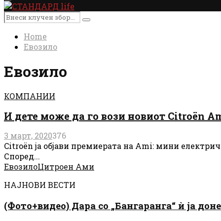
Primary
Menu
Search
Search
for:
Home
Евозило
Евозило
КОМПАНИИ
И дете може да го вози новиот Citroën A
3 март, 2020
376
Citroën ја објави премиерата на Ami: мини електрич
Според...
Евозило
Цитроен Ами
НАЈНОВИ ВЕСТИ
(Фото+видео) Дара со „Бангаранга“ ѝ ја дон