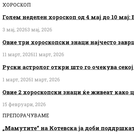
ХОРОСКОП
Голем неделен хороскоп од 4 мај до 10 мај
3 мај, 2026
3 мај, 2026
Овие три хороскопски знаци најчесто завр
11 март, 2026
11 март, 2026
Руски астролог откри што го очекува секој 
1 март, 2026
1 март, 2026
Овие 2 хороскопски знаци ќе живеат како 
15 февруари, 2026
ПРЕПОРАЧУВАМЕ
„Мамутите“ на Котевска ја доби поддршката