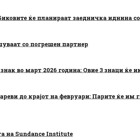
: Биковите ќе планираат заедничка иднина с
шуваат со погрешен партнер
знак во март 2026 година: Овие 3 знаци ќе им
цареви до крајот на февруари: Парите ќе им
 на Sundance Institute