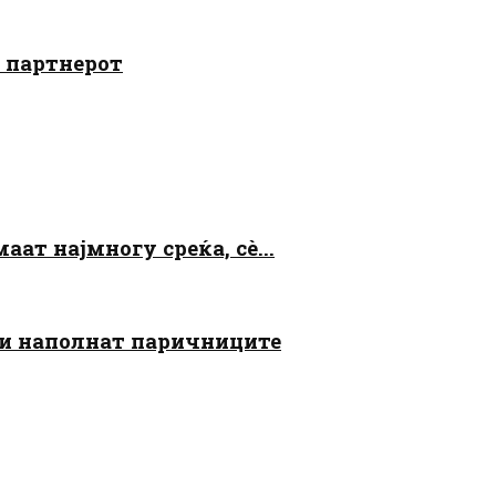
о партнерот
аат најмногу среќа, сè...
 ги наполнат паричниците