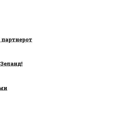
о партнерот
 Зеланд!
ами