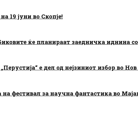
а 19 јуни во Скопје!
: Биковите ќе планираат заедничка иднина с
„Перустија“ е дел од нејзиниот избор во Нов
да на фестивал за научна фантастика во Мај