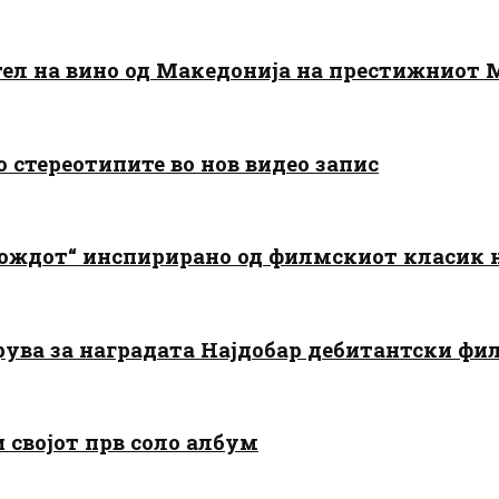
тел на вино од Македонија на престижниот 
о стереотипите во нов видео запис
дождот“ инспирирано од филмскиот класик
арува за наградата Најдобар дебитантски фи
и својот прв соло албум