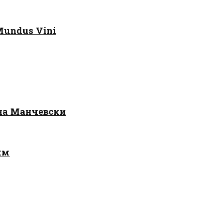
Mundus Vini
 на Манчевски
лм