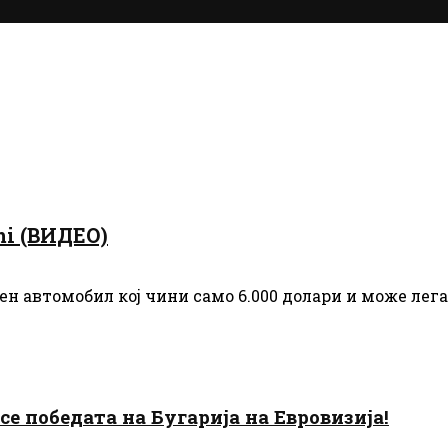
mi (ВИДЕО)
ен автомобил кој чини само 6.000 долари и може лега
есе победата на Бугарија на Евровизија!