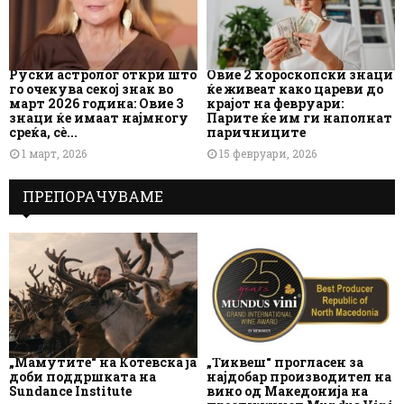
Руски астролог откри што
Овие 2 хороскопски знаци
го очекува секој знак во
ќе живеат како цареви до
март 2026 година: Овие 3
крајот на февруари:
знаци ќе имаат најмногу
Парите ќе им ги наполнат
среќа, сè...
паричниците
1 март, 2026
15 февруари, 2026
ПРЕПОРАЧУВАМЕ
„Мамутите“ на Котевска ја
„Тиквеш“ прогласен за
доби поддршката на
најдобар производител на
Sundance Institute
вино од Македонија на