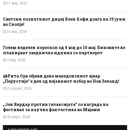
17 мај, 2026
Светски познатниот диџеј Блек Кофи доаѓа на 19 јуни
во Скопје!
15 мај, 2026
Голем неделен хороскоп од 4 мај до 10 мај: Биковите ќе
планираат заедничка иднина со партнерот
3 мај, 2026
Рита Ора објави дека македонскиот ајвар
„Перустија“ е дел од нејзиниот избор во Нов Зеланд!
11 април, 2026
„Јон Вардар против галаксијата” со награда на
фестивал за научна фантастика во Мајами
26 март, 2026