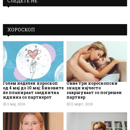
СЛЕДЕТЕ НЕ
ХОРОСКОП
Голем неделен хороскоп
Овие три хороскопски
од 4 мај до 10 мај: Биковите
знаци најчесто
ќе планираат заедничка
завршуваат со погрешен
иднина со партнерот
партнер
3 мај, 2026
11 март, 2026