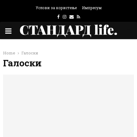
Услови за користење
Импресум
Facebook
Instagram
Email
Rss
PRIMARY
MENU
Home
Галоски
Галоски