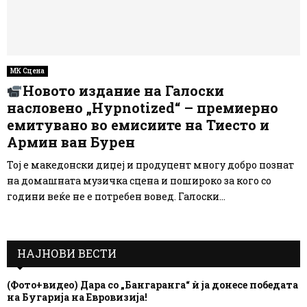
МК Сцена
Новото издание на Галоски
насловено „Hypnotized“ – премиерно
емитувано во емисиите на Тиесто и
Армин ван Бурен
Тој е македонски диџеј и продуцент многу добро познат
на домашната музичка сцена и пошироко за кого со
години веќе не е потребен вовед. Галоски...
НАЈНОВИ ВЕСТИ
(Фото+видео) Дара со „Бангаранга“ ѝ ја донесе победата
на Бугарија на Евровизија!