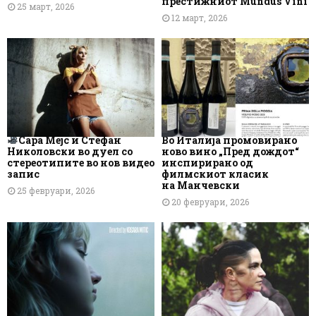
престижниот Mundus Vini
25 март, 2026
12 март, 2026
Сара Мејс и Стефан
Во Италија промовирано
Николовски во дуел со
ново вино „Пред дождот“
стереотипите во нов видео
инспирирано од
запис
филмскиот класик
на Манчевски
25 февруари, 2026
20 февруари, 2026