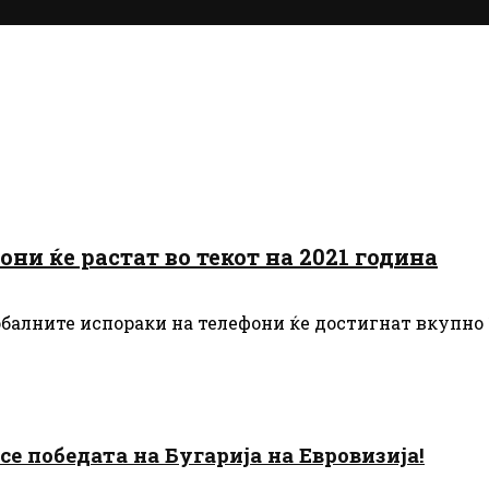
они ќе растат во текот на 2021 година
алните испораки на телефони ќе достигнат вкупно 1,5
есе победата на Бугарија на Евровизија!