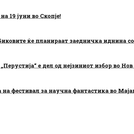
а 19 јуни во Скопје!
: Биковите ќе планираат заедничка иднина с
„Перустија“ е дел од нејзиниот избор во Нов
да на фестивал за научна фантастика во Мај