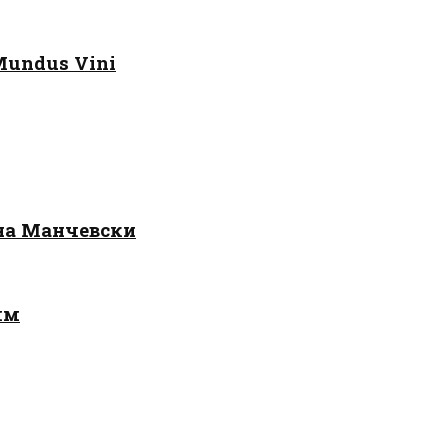
Mundus Vini
 на Манчевски
лм