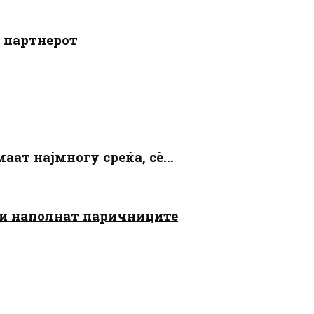
о партнерот
аат најмногу среќа, сè...
 ги наполнат паричниците