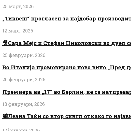
25 март, 2026
„Тиквеш“ прогласен за најдобар производи
12 март, 2026
🎥Сара Мејс и Стефан Николовски во дуел с
25 февруари, 2026
Во Италија промовирано ново вино „Пред 
20 февруари, 2026
Премиера на „17“ во Берлин, ќе се натпрев
18 февруари, 2026
📽️Леана Таќи со втор сингл откако го најав
12 јануари, 2026