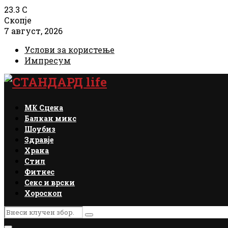
23.3
C
Скопје
7 август, 2026
Услови за користење
Импресум
Facebook
Instagram
Email
Rss
МК Сцена
Балкан микс
Шоубиз
Здравје
Храна
Стил
Фитнес
Секс и врски
Хороскоп
Search
Search
for: