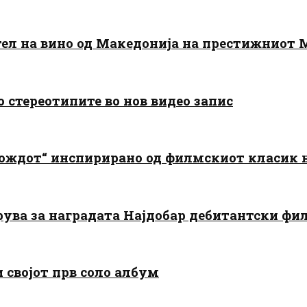
тел на вино од Македонија на престижниот 
о стереотипите во нов видео запис
дождот“ инспирирано од филмскиот класик
арува за наградата Најдобар дебитантски фи
и својот прв соло албум