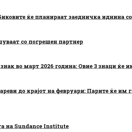
: Биковите ќе планираат заедничка иднина с
шуваат со погрешен партнер
знак во март 2026 година: Овие 3 знаци ќе им
цареви до крајот на февруари: Парите ќе им
 на Sundance Institute