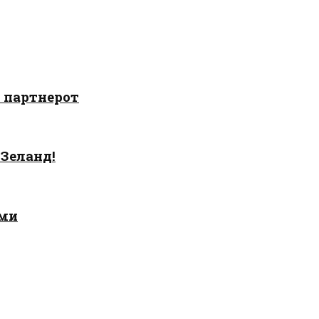
о партнерот
 Зеланд!
ами