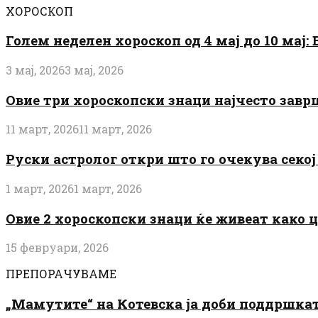
ХОРОСКОП
Голем неделен хороскоп од 4 мај до 10 мај
3 мај, 2026
3 мај, 2026
Овие три хороскопски знаци најчесто завр
11 март, 2026
11 март, 2026
Руски астролог откри што го очекува секој 
1 март, 2026
1 март, 2026
Овие 2 хороскопски знаци ќе живеат како 
15 февруари, 2026
ПРЕПОРАЧУВАМЕ
„Мамутите“ на Котевска ја доби поддршката