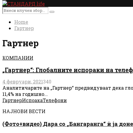
Primary
Menu
Search
Search
for:
Home
Гартнер
Гартнер
КОМПАНИИ
„Гартнер“: Глобалните испораки на телеф
4 февруари, 2021
340
Аналитичарите на „Гартнер“ предвидуваат дека глоб
11,4% на годишно...
Гартнер
Испоака
Телефони
НАЈНОВИ ВЕСТИ
(Фото+видео) Дара со „Бангаранга“ ѝ ја дон