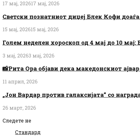
17 мај, 2026
17 мај, 2026
Светски познатниот диџеј Блек Кофи доаѓа н
15 мај, 2026
15 мај, 2026
Голем неделен хороскоп од 4 мај до 10 мај
3 мај, 2026
3 мај, 2026
📸Рита Ора објави дека македонскиот ајвар 
11 април, 2026
„Јон Вардар против галаксијата” со награ
26 март, 2026
Следете не
Стандард