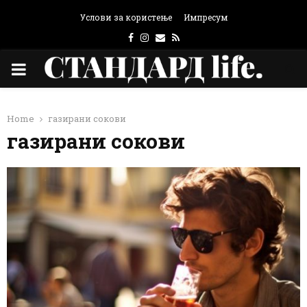
Услови за користење
Импресум
Facebook
Instagram
Email
Rss
PRIMARY
MENU
Home
газирани сокови
газирани сокови