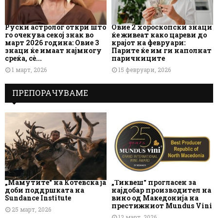
Руски астролог откри што
Овие 2 хороскопски знаци
го очекува секој знак во
ќе живеат како цареви до
март 2026 година: Овие 3
крајот на февруари:
знаци ќе имаат најмногу
Парите ќе им ги наполнат
среќа, сè...
паричниците
1 март, 2026
15 февруари, 2026
ПРЕПОРАЧУВАМЕ
„Мамутите“ на Котевска ја
„Тиквеш“ прогласен за
доби поддршката на
најдобар производител на
Sundance Institute
вино од Македонија на
престижниот Mundus Vini
25 март, 2026
12 март, 2026