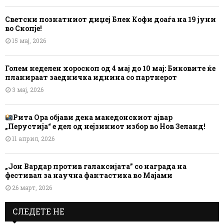
Светски познатниот диџеј Блек Кофи доаѓа на 19 јуни
во Скопје!
15 мај, 2026
Голем неделен хороскоп од 4 мај до 10 мај: Биковите ќе
планираат заедничка иднина со партнерот
3 мај, 2026
Рита Ора објави дека македонскиот ајвар
„Перустија“ е дел од нејзиниот избор во Нов Зеланд!
11 април, 2026
„Јон Вардар против галаксијата” со награда на
фестивал за научна фантастика во Мајами
26 март, 2026
СЛЕДЕТЕ НЕ