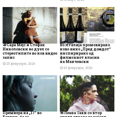
Сара Мејс и Стефан
Во Италија промовирано
Николовски во дуел со
ново вино „Пред дождот“
стереотипите во нов видео
инспирирано од
запис
филмскиот класик
на Манчевски
25 февруари, 2026
20 февруари, 2026
Премиера на „17“ во
Леана Таќи со втор
Берлин, ќе се
сингл откако го најави