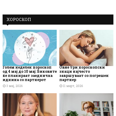
ХОРОСКОП
Голем неделен хороскоп
Овие три хороскопски
од 4 мај до 10 мај: Биковите
знаци најчесто
ќе планираат заедничка
завршуваат со погрешен
иднина со партнерот
партнер
3 мај, 2026
11 март, 2026