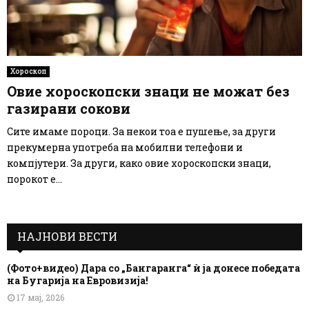
Хороскоп
Овие хороскопски знаци не можат без
газирани сокови
Сите имаме пороци. За некои тоа е пушење, за други
прекумерна употреба на мобилни телефони и
компјутери. За други, како овие хороскопски знаци,
порокот е...
НАЈНОВИ ВЕСТИ
(Фото+видео) Дара со „Бангаранга“ ѝ ја донесе победата
на Бугарија на Евровизија!
17 мај, 2026