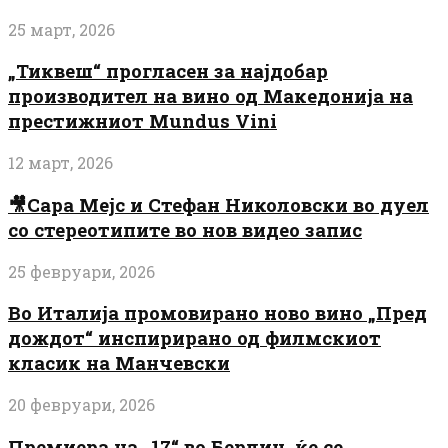
25 март, 2026
„Тиквеш“ прогласен за најдобар
производител на вино од Македонија на
престижниот Mundus Vini
12 март, 2026
🎥Сара Мејс и Стефан Николовски во дуел
со стереотипите во нов видео запис
25 февруари, 2026
Во Италија промовирано ново вино „Пред
дождот“ инспирирано од филмскиот
класик на Манчевски
20 февруари, 2026
Премиера на „17“ во Берлин, ќе се