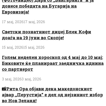
донесе победата на Бугарија на
Евровизија!
17 мај, 2026
17 мај, 2026
Светски познатниот диџеј Блек Кофи
доаѓа на 19 јуни во Скопје!
15 мај, 2026
15 мај, 2026
Голем неделен хороскоп од 4 мај до 10 мај:
Биковите ќе планираат заедничка иднина
со партнерот
3 мај, 2026
3 мај, 2026
📸Рита Ора објави дека македонскиот
ајвар „Перустија“ е дел од нејзиниот избор
во Нов Зеланд!