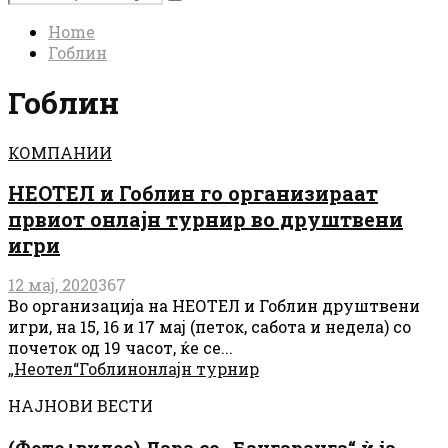
Search
for:
Home
Гоблин
Гоблин
КОМПАНИИ
НЕОТЕЛ и Гоблин го организираат
првиот онлајн турнир во друштвени
игри
12 мај, 2020
367
Во организација на НЕОТЕЛ и Гоблин друштвени
игри, на 15, 16 и 17 мај (петок, сабота и недела) со
почеток од 19 часот, ќе се...
„Неотел“
Гоблин
онлајн турнир
НАЈНОВИ ВЕСТИ
(Фото+видео) Дара со „Бангаранга“ ѝ ја