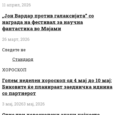
11 април, 2026
„Јон Вардар против галаксијата” со
награда на фестивал за научна
фантастика во Мајами
26 март, 2026
Следете не
Стандард
ХОРОСКОП
Голем неделен хороскоп од 4 мај до 10 мај:
Биковите ќе планираат заедничка иднина
со партнерот
3 мај, 2026
3 мај, 2026
Овие три хороскопски знаци најчесто