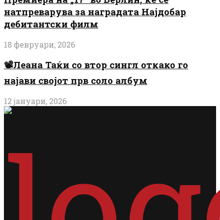
натпреварува за наградата Најдобар
дебитантски филм
18 февруари, 2026
📽️Леана Таќи со втор сингл откако го
најави својот прв соло албум
12 јануари, 2026