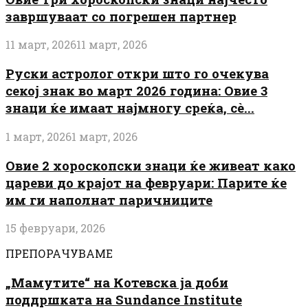
завршуваат со погрешен партнер
11 март, 2026
11 март, 2026
Руски астролог откри што го очекува
секој знак во март 2026 година: Овие 3
знаци ќе имаат најмногу среќа, сè...
1 март, 2026
1 март, 2026
Овие 2 хороскопски знаци ќе живеат како
цареви до крајот на февруари: Парите ќе
им ги наполнат паричниците
15 февруари, 2026
ПРЕПОРАЧУВАМЕ
„Мамутите“ на Котевска ја доби
поддршката на Sundance Institute