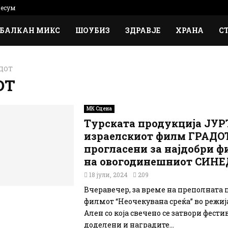
есум
БАЛКАН МИКС
ШОУБИЗ
ЗДРАВЈЕ
ХРАНА
С
ДОТ
ОТ
МК Сцена
Турската продукција ЈУР
израелскиот филм ГРАДО
прогласени за најдобри 
на овогодинешниот СИНЕ
18 јули, 2024
209
Вчеравечер, за време на преполната 
филмот “Неочекувана среќа” во режиј
Ален со која свечено се затвори фестив
доделени и наградите...