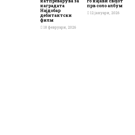
натпреварува за
го најави својот
наградата
прв соло албум
Најдобар
12 јануари, 2026
дебитантски
филм
18 февруари, 2026