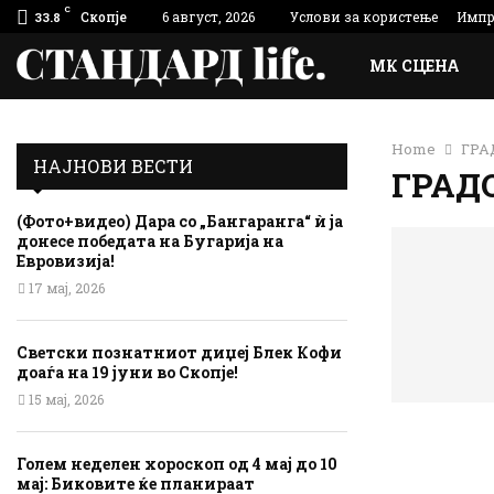
C
Скопје
6 август, 2026
Услови за користење
Импр
33.8
МК СЦЕНА
Home
ГРА
НАЈНОВИ ВЕСТИ
ГРАД
(Фото+видео) Дара со „Бангаранга“ ѝ ја
донесе победата на Бугарија на
Евровизија!
17 мај, 2026
Светски познатниот диџеј Блек Кофи
доаѓа на 19 јуни во Скопје!
15 мај, 2026
Голем неделен хороскоп од 4 мај до 10
мај: Биковите ќе планираат