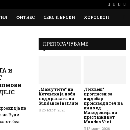
Facebook
Instag
Ema
Rs
ТИЛ
ФИТНЕС
СЕКС И ВРСКИ
ХОРОСКОП
ПРЕПОРАЧУВАМЕ
ТА и
Т
филмови
„Мамутите“ на
„Тиквеш“
ДЕЈС
Котевска ја доби
прогласен за
поддршката на
најдобар
Sundance Institute
производител на
вино од
проекција на
25 март, 2026
Македонија на
а на Вуди
престижниот
алот, беа
Mundus Vini
12 март, 2026