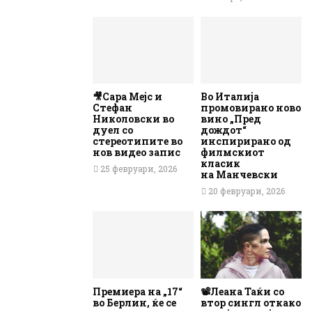
🎥Сара Мејс и
Во Италија
Стефан
промовирано ново
Николовски во
вино „Пред
дуел со
дождот“
стереотипите во
инспирирано од
нов видео запис
филмскиот
класик
25 февруари, 2026
на Манчевски
20 февруари, 2026
Премиера на „17“
📽️Леана Таќи со
во Берлин, ќе се
втор сингл откако