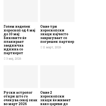
Голем неделен
Овие три
хороскоп од 4 мај
хороскопски
до 10 мај:
знаци најчесто
Биковите ќе
завршуваат со
планираат
погрешен партнер
заедничка
11 март, 2026
иднина со
партнерот
3 мај, 2026
Руски астролог
Овие 2
откри што го
хороскопски
очекува секој знак
знаци ќе живеат
во март 2026
како цареви до