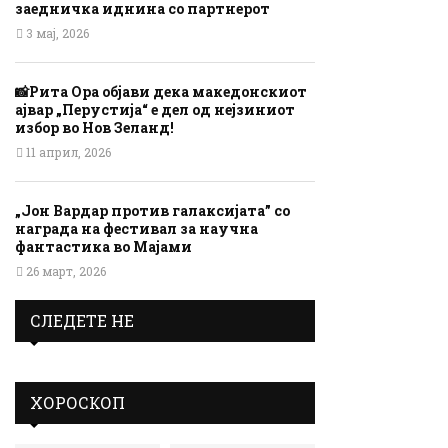
заедничка иднина со партнерот
3 мај, 2026
📸Рита Ора објави дека македонскиот
ајвар „Перустија“ е дел од нејзиниот
избор во Нов Зеланд!
11 април, 2026
„Јон Вардар против галаксијата” со
награда на фестивал за научна
фантастика во Мајами
26 март, 2026
СЛЕДЕТЕ НЕ
ХОРОСКОП