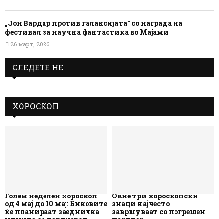
„Јон Вардар против галаксијата” со награда на
фестивал за научна фантастика во Мајами
26 март, 2026
СЛЕДЕТЕ НЕ
ХОРОСКОП
Голем неделен хороскоп
Овие три хороскопски
од 4 мај до 10 мај: Биковите
знаци најчесто
ќе планираат заедничка
завршуваат со погрешен