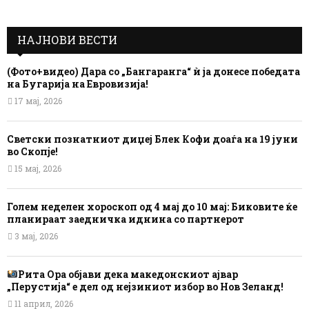
НАЈНОВИ ВЕСТИ
(Фото+видео) Дара со „Бангаранга“ ѝ ја донесе победата
на Бугарија на Евровизија!
17 мај, 2026
Светски познатниот диџеј Блек Кофи доаѓа на 19 јуни
во Скопје!
15 мај, 2026
Голем неделен хороскоп од 4 мај до 10 мај: Биковите ќе
планираат заедничка иднина со партнерот
3 мај, 2026
Рита Ора објави дека македонскиот ајвар
„Перустија“ е дел од нејзиниот избор во Нов Зеланд!
11 април, 2026