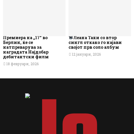
Премиера на „17“ во
Леана Таќи со втор
Берлин, ќе се
сингл откако го најави
натпреварува за
својот прв соло албум
наградата Најдобар
12 јануари, 2026
дебитантски филм
18 февруари, 2026