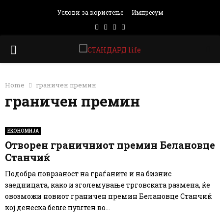
Услови за користење
Импресум
Facebook
Instagram
Email
Rss
PRIMARY
MENU
Home
граничен премин
граничен премин
ЕКОНОМИЈА
Отворен граничниот премин Белановце
Станчиќ
Подобра поврзаност на граѓаните и на бизнис
заедницата, како и зголемување трговската размена, ќе
овозможи новиот граничен премин Белановце Станчиќ
кој денеска беше пуштен во...