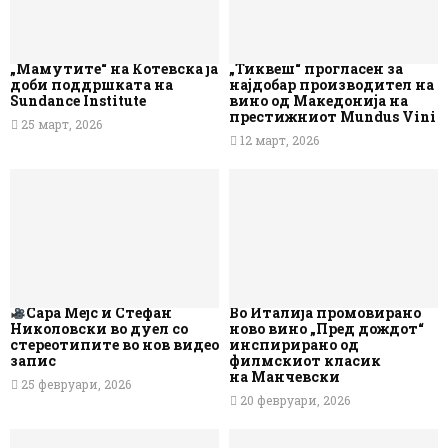
„Мамутите“ на Котевска ја
„Тиквеш“ прогласен за
доби поддршката на
најдобар производител на
Sundance Institute
вино од Македонија на
престижниот Mundus Vini
25 март, 2026
12 март, 2026
Сара Мејс и Стефан
Во Италија промовирано
Николовски во дуел со
ново вино „Пред дождот“
стереотипите во нов видео
инспирирано од
запис
филмскиот класик
на Манчевски
25 февруари, 2026
20 февруари, 2026