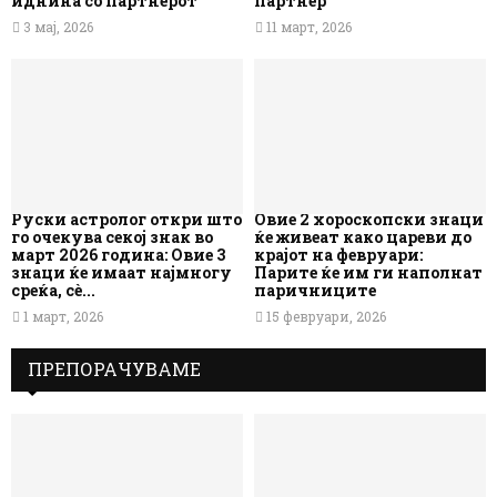
иднина со партнерот
партнер
3 мај, 2026
11 март, 2026
Руски астролог откри што
Овие 2 хороскопски знаци
го очекува секој знак во
ќе живеат како цареви до
март 2026 година: Овие 3
крајот на февруари:
знаци ќе имаат најмногу
Парите ќе им ги наполнат
среќа, сè...
паричниците
1 март, 2026
15 февруари, 2026
ПРЕПОРАЧУВАМЕ