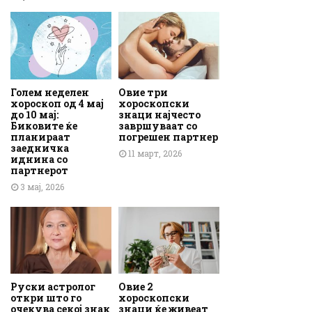
Голем неделен
Овие три
хороскоп од 4 мај
хороскопски
до 10 мај:
знаци најчесто
Биковите ќе
завршуваат со
планираат
погрешен партнер
заедничка
11 март, 2026
иднина со
партнерот
3 мај, 2026
Руски астролог
Овие 2
откри што го
хороскопски
очекува секој знак
знаци ќе живеат