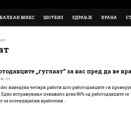
БАЛКАН МИКС
ШОУБИЗ
ЗДРАВЈЕ
ХРАНА
С
аат
ат
тодавците „гуглаат“ за вас пред да ве вр
315
sider наведува четири работи што работодавците ги проверув
. Едно истражување покажало дека 80% од работодавците се
 за потенцијални вработени...