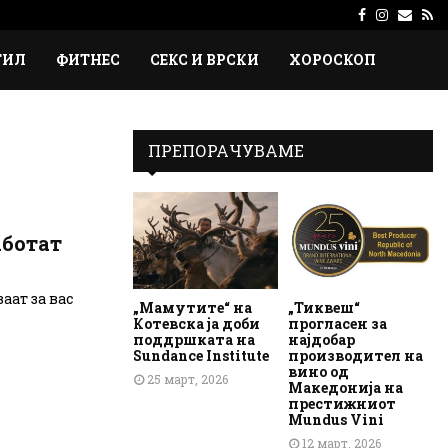
Facebook
Instagr
Emai
Rs
ТИЛ
ФИТНЕС
СЕКС И ВРСКИ
ХОРОСКОП
ПРЕПОРАЧУВАМЕ
аботат
аат за вас
„Мамутите“ на
„Тиквеш“
Котевска ја доби
прогласен за
поддршката на
најдобар
Sundance Institute
производител на
вино од
25 март, 2026
Македонија на
престижниот
Mundus Vini
12 март, 2026