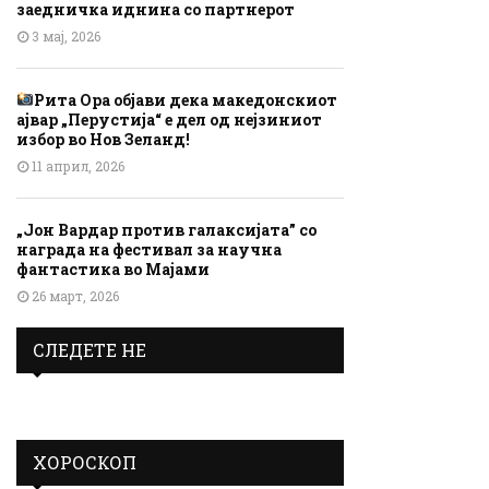
заедничка иднина со партнерот
3 мај, 2026
Рита Ора објави дека македонскиот
ајвар „Перустија“ е дел од нејзиниот
избор во Нов Зеланд!
11 април, 2026
„Јон Вардар против галаксијата” со
награда на фестивал за научна
фантастика во Мајами
26 март, 2026
СЛЕДЕТЕ НЕ
ХОРОСКОП