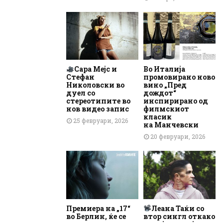
Сара Мејс и
Во Италија
Стефан
промовирано ново
Николовски во
вино „Пред
дуел со
дождот“
стереотипите во
инспирирано од
нов видео запис
филмскиот
класик
25 февруари, 2026
на Манчевски
20 февруари, 2026
Премиера на „17“
Леана Таќи со
во Берлин, ќе се
втор сингл откако