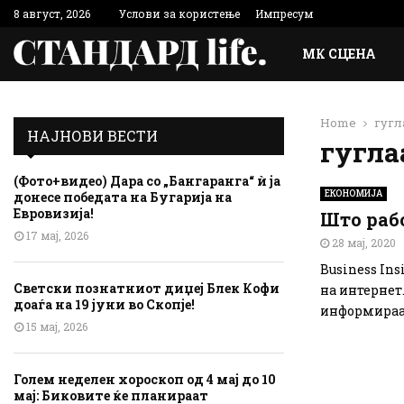
8 август, 2026
Услови за користење
Импресум
МК СЦЕНА
Home
гугл
НАЈНОВИ ВЕСТИ
гугла
(Фото+видео) Дара со „Бангаранга“ ѝ ја
ЕКОНОМИЈА
донесе победата на Бугарија на
Евровизија!
Што рабо
17 мај, 2026
28 мај, 2020
Business In
Светски познатниот диџеј Блек Кофи
на интернет
доаѓа на 19 јуни во Скопје!
информираат
15 мај, 2026
Голем неделен хороскоп од 4 мај до 10
мај: Биковите ќе планираат