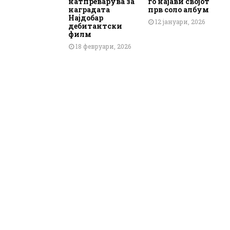
натпреварува за
го најави својот
наградата
прв соло албум
Најдобар
12 јануари, 2026
дебитантски
филм
18 февруари, 2026