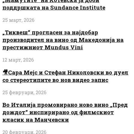
поддршката на Sundance Institute
25 март, 2026
„Тиквеш“ прогласен за најдобар
производител на вино од Македонија на
престижниот Mundus Vini
12 март, 2026
🎥Сара Мејс и Стефан Николовски во дуел
со стереотипите во нов видео запис
25 февруари, 2026
Во Италија промовирано ново вино „Пред
дождот“ инспирирано од филмскиот
класик на Манчевски
20 февруари, 2026