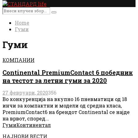
Primary
Menu
Search
Search
for:
Home
Гуми
Гуми
КОМПАНИИ
Continental PremiumContact 6 победник
на тестот за летни гуми за 2020
27 февруари, 2020
356
Во конкуренција на вкупно 16 пневматици од 18
инчи за компактни и модели од средна класа,
PremiumContact6 на брендот Continental се најде
на врвот, според...
Гуми
Континентал
НАЈНОВИ ВЕСТИ