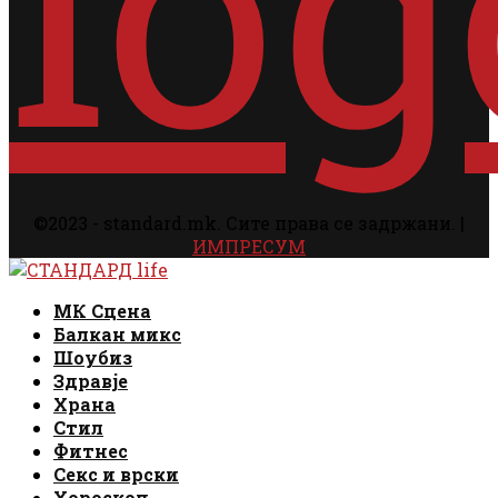
©2023 - standard.mk. Сите права се задржани. |
ИМПРЕСУМ
Facebook
Instagram
Email
Rss
Facebook
Instagram
Email
Rss
МК Сцена
Балкан микс
Шоубиз
Здравје
Храна
Стил
Фитнес
Секс и врски
Хороскоп