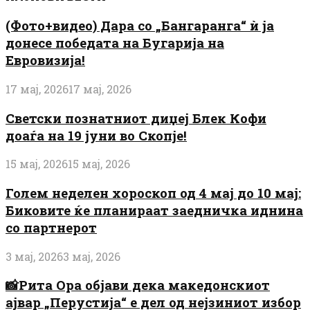
(Фото+видео) Дара со „Бангаранга“ ѝ ја
донесе победата на Бугарија на
Евровизија!
17 мај, 2026
17 мај, 2026
Светски познатниот диџеј Блек Кофи
доаѓа на 19 јуни во Скопје!
15 мај, 2026
15 мај, 2026
Голем неделен хороскоп од 4 мај до 10 мај:
Биковите ќе планираат заедничка иднина
со партнерот
3 мај, 2026
3 мај, 2026
📸Рита Ора објави дека македонскиот
ајвар „Перустија“ е дел од нејзиниот избор