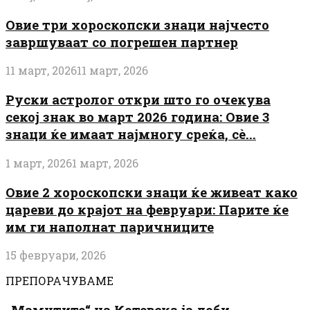
Овие три хороскопски знаци најчесто
завршуваат со погрешен партнер
11 март, 2026
11 март, 2026
Руски астролог откри што го очекува
секој знак во март 2026 година: Овие 3
знаци ќе имаат најмногу среќа, сè...
1 март, 2026
1 март, 2026
Овие 2 хороскопски знаци ќе живеат како
цареви до крајот на февруари: Парите ќе
им ги наполнат паричниците
15 февруари, 2026
ПРЕПОРАЧУВАМЕ
„Мамутите“ на Котевска ја доби