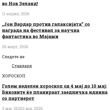
во Нов Зеланд!
11 април, 2026
„Јон Вардар против галаксијата” со
награда на фестивал за научна
фантастика во Мајами
26 март, 2026
Следете не
Стандард
ХОРОСКОП
Голем неделен хороскоп од 4 мај до 10 мај:
Биковите ќе планираат заедничка иднина
со партнерот
3 мај, 2026
3 мај, 2026