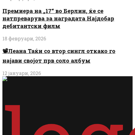
Премиера на „17“ во Берлин, ќе се
натпреварува за наградата Најдобар
дебитантски филм
18 февруари, 2026
📽️Леана Таќи со втор сингл откако го
најави својот прв соло албум
12 јануари, 2026