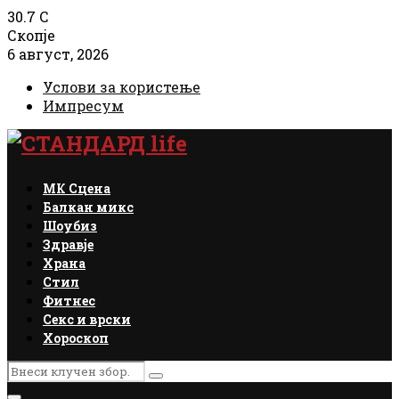
30.7
C
Скопје
6 август, 2026
Услови за користење
Импресум
Facebook
Instagram
Email
Rss
МК Сцена
Балкан микс
Шоубиз
Здравје
Храна
Стил
Фитнес
Секс и врски
Хороскоп
Search
Search
for: