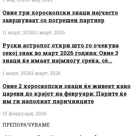
Овие три хороскопски знаци најчесто
завршуваат со погрешен партнер
11 март, 2026
11 март, 2026
Руски астролог откри што го очекува
секој знак во март 2026 година: Овие 3
знаци ќе имаат најмногу среќа, сè...
1 март, 2026
1 март, 2026
Овие 2 хороскопски знаци ќе живеат како
цареви до крајот на февруари: Парите ќе
им ги наполнат паричниците
15 февруари, 2026
ПРЕПОРАЧУВАМЕ