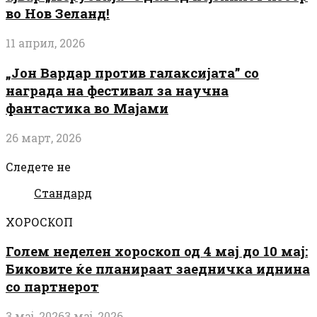
во Нов Зеланд!
11 април, 2026
„Јон Вардар против галаксијата” со
награда на фестивал за научна
фантастика во Мајами
26 март, 2026
Следете не
Стандард
ХОРОСКОП
Голем неделен хороскоп од 4 мај до 10 мај:
Биковите ќе планираат заедничка иднина
со партнерот
3 мај, 2026
3 мај, 2026