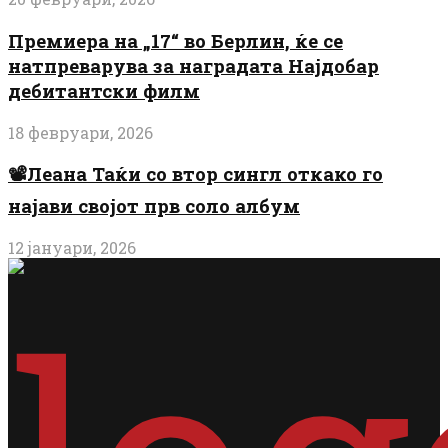
Премиера на „17“ во Берлин, ќе се
натпреварува за наградата Најдобар
дебитантски филм
18 февруари, 2026
📽️Леана Таќи со втор сингл откако го
најави својот прв соло албум
12 јануари, 2026