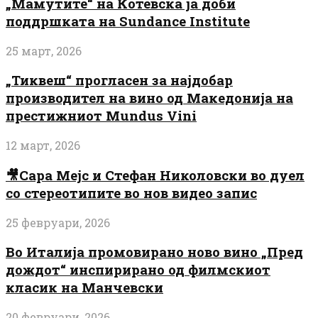
„Мамутите“ на Котевска ја доби
поддршката на Sundance Institute
25 март, 2026
„Тиквеш“ прогласен за најдобар
производител на вино од Македонија на
престижниот Mundus Vini
12 март, 2026
🎥Сара Мејс и Стефан Николовски во дуел
со стереотипите во нов видео запис
25 февруари, 2026
Во Италија промовирано ново вино „Пред
дождот“ инспирирано од филмскиот
класик на Манчевски
20 февруари, 2026