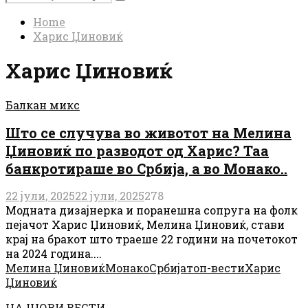
Search
for:
Home
Харис Џиновиќ
Харис Џиновиќ
Балкан микс
Што се случува во животот на Мелина
Џиновиќ по разводот од Харис? Таа
банкротираше во Србија, а во Монако..
22 јули, 2025
22 јули, 2025
278
Модната дизајнерка и поранешна сопруга на фолк
пејачот Харис Џиновиќ, Мелина Џиновиќ, стави
крај на бракот што траеше 22 години на почетокот
на 2024 година....
Мелина Џиновиќ
Монако
Србија
топ-вести
Харис
Џиновиќ
НАЈНОВИ ВЕСТИ