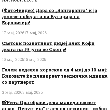
(Фото+видео) Дара со „Бангаранга“ ѝ ја
донесе победата на Бугарија на
Евровизија!
17 мај, 2026
17 мај, 2026
Светски познатниот диџеј Блек Кофи
доаѓа на 19 јуни во Скопје!
15 мај, 2026
15 мај, 2026
Голем неделен хороскоп од 4 мај до 10 мај:
Биковите ќе планираат заедничка иднина
со партнерот
3 мај, 2026
3 мај, 2026
📸Рита Ора објави дека македонскиот
ајвар „Перустија“ е дел од нејзиниот избор