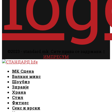
©2023 - standard.mk. Сите права се задржани. |
ИМПРЕСУМ
Facebook
Instagram
Email
Rss
Facebook
Instagram
Email
Rss
МК Сцена
Балкан микс
Шоубиз
Здравје
Храна
Стил
Фитнес
Секс и врски