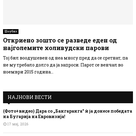
Шоубиз
Откриено зошто се разведе еден од
најголемите холивудски парови
Тој бил воодушевен од неа многу пред да се сретнат, па
не му требало долго да ја запроси. Парот се венчал во
ноември 2015 година...
НАЈНОВИ ВЕСТИ
(Фото+видео) Дара со „Бангаранга“ ѝ ја донесе победата
на Бугарија на Евровизија!
17 мај, 2026