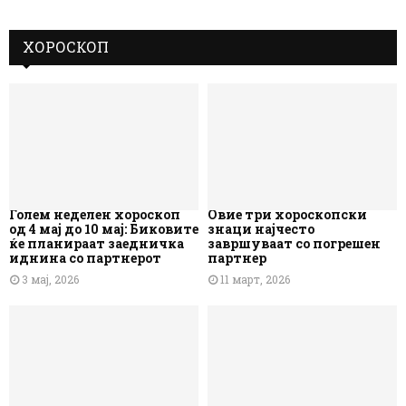
ХОРОСКОП
Голем неделен хороскоп
Овие три хороскопски
од 4 мај до 10 мај: Биковите
знаци најчесто
ќе планираат заедничка
завршуваат со погрешен
иднина со партнерот
партнер
3 мај, 2026
11 март, 2026