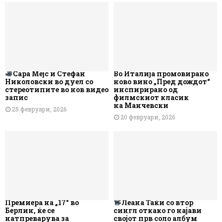
Сара Мејс и Стефан
Во Италија промовирано
Николовски во дуел со
ново вино „Пред дождот“
стереотипите во нов видео
инспирирано од
запис
филмскиот класик
на Манчевски
25 февруари, 2026
20 февруари, 2026
Премиера на „17“ во
Леана Таќи со втор
Берлин, ќе се
сингл откако го најави
натпреварува за
својот прв соло албум