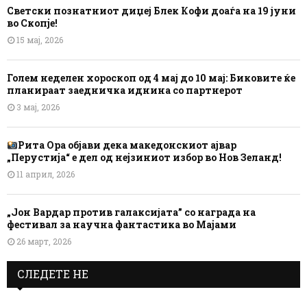
Светски познатниот диџеј Блек Кофи доаѓа на 19 јуни
во Скопје!
15 мај, 2026
Голем неделен хороскоп од 4 мај до 10 мај: Биковите ќе
планираат заедничка иднина со партнерот
3 мај, 2026
Рита Ора објави дека македонскиот ајвар
„Перустија“ е дел од нејзиниот избор во Нов Зеланд!
11 април, 2026
„Јон Вардар против галаксијата” со награда на
фестивал за научна фантастика во Мајами
26 март, 2026
СЛЕДЕТЕ НЕ