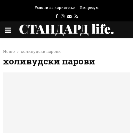
Услови за користење
Импресум
Facebook
Instagram
Email
Rss
PRIMARY
MENU
Home
холивудски парови
холивудски парови