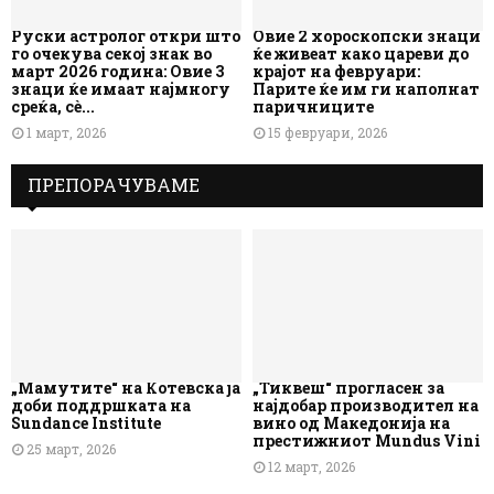
Руски астролог откри што
Овие 2 хороскопски знаци
го очекува секој знак во
ќе живеат како цареви до
март 2026 година: Овие 3
крајот на февруари:
знаци ќе имаат најмногу
Парите ќе им ги наполнат
среќа, сè...
паричниците
1 март, 2026
15 февруари, 2026
ПРЕПОРАЧУВАМЕ
„Мамутите“ на Котевска ја
„Тиквеш“ прогласен за
доби поддршката на
најдобар производител на
Sundance Institute
вино од Македонија на
престижниот Mundus Vini
25 март, 2026
12 март, 2026