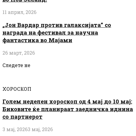
11 април, 2026
„Јон Вардар против галаксијата” со
награда на фестивал за научна
фантастика во Мајами
26 март, 2026
Следете не
ХОРОСКОП
Голем неделен хороскоп од 4 мај до 10 мај:
Биковите ќе планираат заедничка иднина
со партнерот
3 мај, 2026
3 мај, 2026