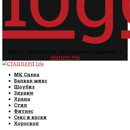
©2023 - standard.mk. Сите права се задржани. |
ИМПРЕСУМ
Facebook
Instagram
Email
Rss
Facebook
Instagram
Email
Rss
МК Сцена
Балкан микс
Шоубиз
Здравје
Храна
Стил
Фитнес
Секс и врски
Хороскоп