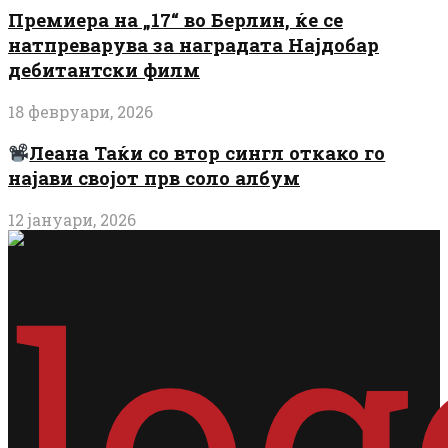
Премиера на „17“ во Берлин, ќе се
натпреварува за наградата Најдобар
дебитантски филм
18 февруари, 2026
Леана Таќи со втор сингл откако го
најави својот прв соло албум
12 јануари, 2026