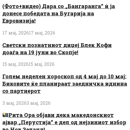
(Фото+видео) Дара со „Бангаранга“ ѝ ја
донесе победата на Бугарија на
Евровизија!
17 мај, 2026
17 мај, 2026
Светски познатниот диџеј Блек Кофи
доаѓа на 19 јуни во Скопје!
15 мај, 2026
15 мај, 2026
Голем неделен хороскоп од 4 мај до 10 мај:
Биковите ќе планираат заедничка иднина
со партнерот
3 мај, 2026
3 мај, 2026
Рита Ора објави дека македонскиот
ајвар „Перустија“ е дел од нејзиниот избор
во Нов Зеланд!