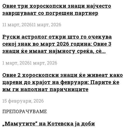
Овие три хороскопски знаци најчесто
завршуваат со погрешен партнер
11 март, 2026
11 март, 2026
Руски астролог откри што го очекува
секој знак во март 2026 година: Овие 3
знаци ќе имаат најмногу среќа, сè...
1 март, 2026
1 март, 2026
Овие 2 хороскопски знаци ќе живеат како
цареви до крајот на февруари: Парите ќе
им ги наполнат паричниците
15 февруари, 2026
ПРЕПОРАЧУВАМЕ
„Мамутите“ на Котевска ја доби