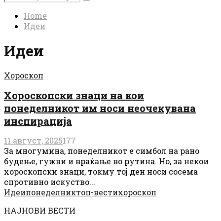
Search
for:
Home
Идеи
Идеи
Хороскоп
Хороскопски знаци на кои
понеделникот им носи неочекувана
инспирација
11 август, 2025
177
За многумина, понеделникот е симбол на рано
будење, гужви и враќање во рутина. Но, за некои
хороскопски знаци, токму тој ден носи сосема
спротивно искуство...
Идеи
понеделник
топ-вести
хороскоп
НАЈНОВИ ВЕСТИ