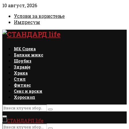
10 август, 2026
Услови за користење
Импресум
Facebook
Instagram
Email
Rss
МК Сцена
Балкан микс
Шоубиз
Здравје
Храна
Стил
Фитнес
Секс и врски
Хороскоп
Search
Search
for:
Primary
Menu
Search