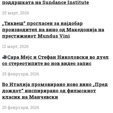
поддршката на Sundance Institute
25 март, 2026
„Тиквеш“ прогласен за најдобар
производител на вино од Македонија на
престижниот Mundus Vini
12 март, 2026
Сара Мејс и Стефан Николовски во дуел
со стереотипите во нов видео запис
25 февруари, 2026
Во Италија промовирано ново вино „Пред
дождот“ инспирирано од филмскиот
класик на Манчевски
20 февруари, 2026