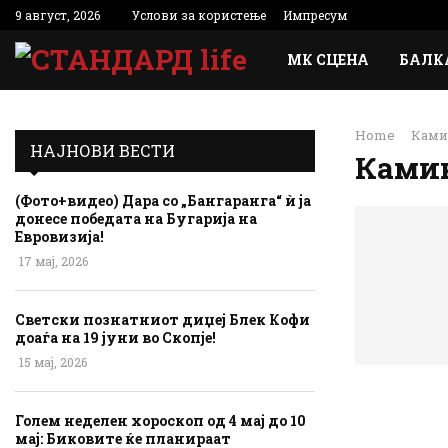
9 август, 2026
Услови за користење
Импресум
МК СЦЕНА
БАЛК
Home
Ками
НАЈНОВИ ВЕСТИ
Ками
(Фото+видео) Дара со „Бангаранга“ ѝ ја
донесе победата на Бугарија на
Евровизија!
17 мај, 2026
Светски познатниот диџеј Блек Кофи
доаѓа на 19 јуни во Скопје!
15 мај, 2026
Голем неделен хороскоп од 4 мај до 10
мај: Биковите ќе планираат