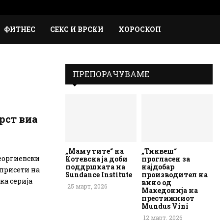
Faceb
Inst
Em
Rs
ФИТНЕС
СЕКС И ВРСКИ
ХОРОСКОП
ПРЕПОРАЧУВАМЕ
рст виa
„Мамутите“ на
„Тиквеш“
еоргиевски
Котевска ја доби
прогласен за
поддршката на
најдобар
 присети на
Sundance Institute
производител на
ка серија
вино од
25 март, 2026
Македонија на
престижниот
Mundus Vini
12 март, 2026