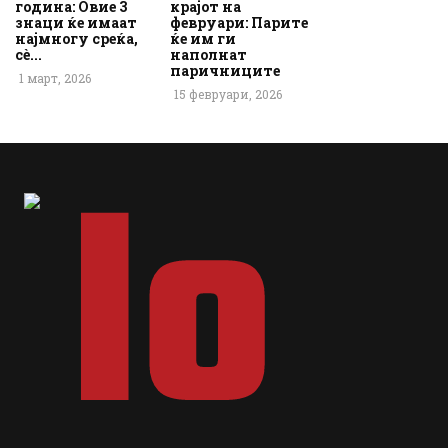
година: Овие 3
крајот на
знаци ќе имаат
февруари: Парите
најмногу среќа,
ќе им ги
сè...
наполнат
паричниците
1 март, 2026
15 февруари, 2026