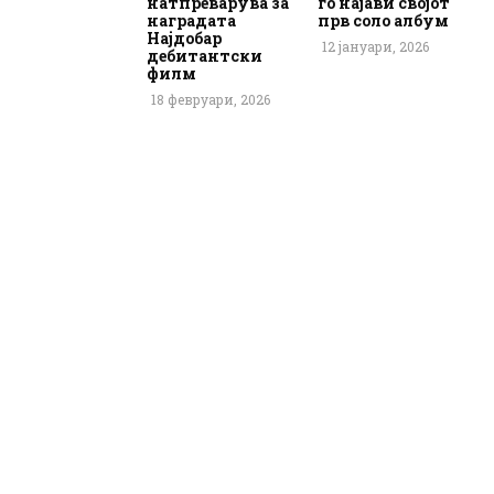
натпреварува за
го најави својот
наградата
прв соло албум
Најдобар
12 јануари, 2026
дебитантски
филм
18 февруари, 2026