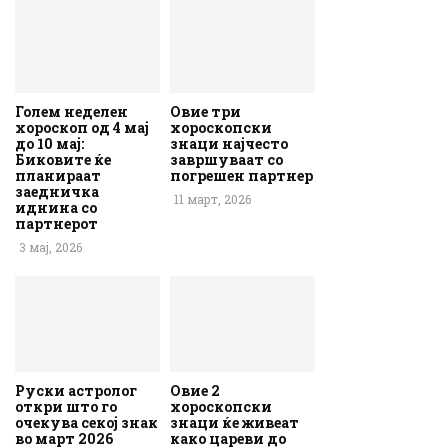
Голем неделен
Овие три
хороскоп од 4 мај
хороскопски
до 10 мај:
знаци најчесто
Биковите ќе
завршуваат со
планираат
погрешен партнер
заедничка
11 март, 2026
иднина со
партнерот
3 мај, 2026
Руски астролог
Овие 2
откри што го
хороскопски
очекува секој знак
знаци ќе живеат
во март 2026
како цареви до