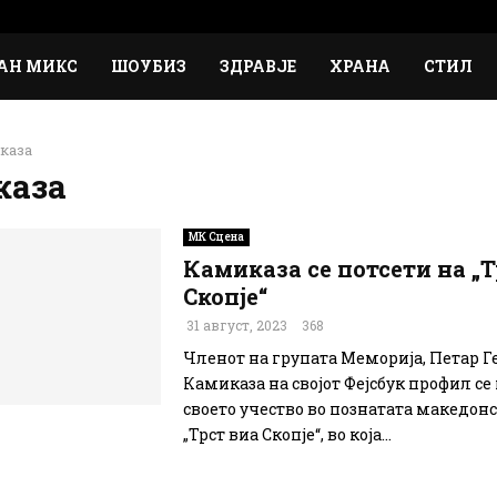
АН МИКС
ШОУБИЗ
ЗДРАВЈЕ
ХРАНА
СТИЛ
каза
каза
МК Сцена
Камиказа се потсети на „Т
Скопје“
31 август, 2023
368
Членот на групата Меморија, Петар Г
Камиказа на својот Фејсбук профил се
своето учество во познатата македонс
„Трст виa Скопје“, во која...