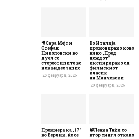
🎥Сара Мејс и
Во Италија
Стефан
промовирано ново
Николовски во
вино „Пред
дуел со
дождот“
стереотипите во
инспирирано од
нов видео запис
филмскиот
класик
25 февруари, 2026
на Манчевски
20 февруари, 2026
Премиера на „17“
📽️Леана Таќи со
во Берлин, ќе се
втор сингл откако