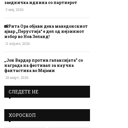
заедничка иднина со партнерот
3 мај, 2026
📸Рита Ора објави дека македонскиот
ајвар „Перустија“ е дел од нејзиниот
избор во Нов Зеланд!
11 април, 2026
„Јон Вардар против галаксијата” со
награда на фестивал за научна
фантастика во Мајами
26 март, 2026
СЛЕДЕТЕ НЕ
ХОРОСКОП