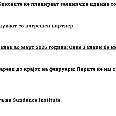
: Биковите ќе планираат заедничка иднина с
шуваат со погрешен партнер
знак во март 2026 година: Овие 3 знаци ќе им
цареви до крајот на февруари: Парите ќе им
 на Sundance Institute