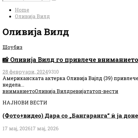
Search
for:
Home
Оливија Вилд
Оливија Вилд
Шоубиз
📸 Оливија Вилд го привлече вниманието
28 февруари, 2024
9310
Американската актерка Оливија Вајлд (39) привлече 
недела...
вниманието
Оливија Вилд
ревијата
топ-вести
НАЈНОВИ ВЕСТИ
(Фото+видео) Дара со „Бангаранга“ ѝ ја дон
17 мај, 2026
17 мај, 2026