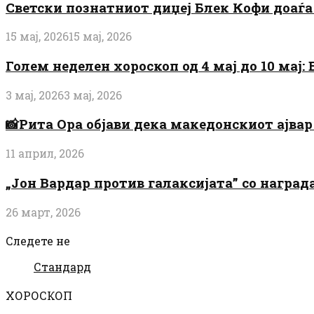
Светски познатниот диџеј Блек Кофи доаѓа н
15 мај, 2026
15 мај, 2026
Голем неделен хороскоп од 4 мај до 10 мај
3 мај, 2026
3 мај, 2026
📸Рита Ора објави дека македонскиот ајвар 
11 април, 2026
„Јон Вардар против галаксијата” со награ
26 март, 2026
Следете не
Стандард
ХОРОСКОП