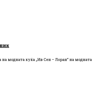
дник
а на модната куќа „Ив Сен – Лоран“ на модната