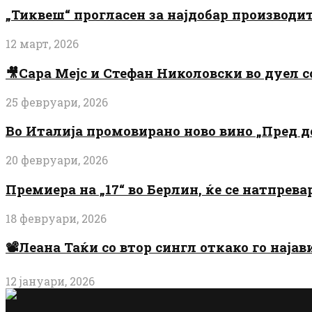
„Тиквеш“ прогласен за најдобар производи
12 март, 2026
🎥Сара Мејс и Стефан Николовски во дуел с
25 февруари, 2026
Во Италија промовирано ново вино „Пред 
20 февруари, 2026
Премиера на „17“ во Берлин, ќе се натпрев
18 февруари, 2026
📽️Леана Таќи со втор сингл откако го најав
12 јануари, 2026