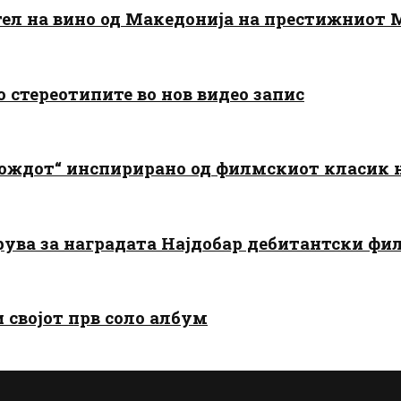
тел на вино од Македонија на престижниот 
о стереотипите во нов видео запис
дождот“ инспирирано од филмскиот класик
арува за наградата Најдобар дебитантски фи
и својот прв соло албум