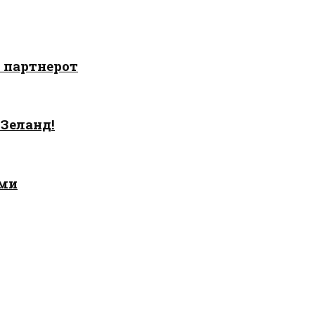
о партнерот
 Зеланд!
ами