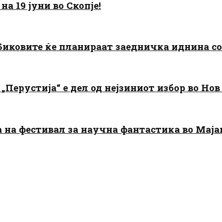
а 19 јуни во Скопје!
: Биковите ќе планираат заедничка иднина с
„Перустија“ е дел од нејзиниот избор во Нов
да на фестивал за научна фантастика во Мај