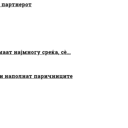
о партнерот
аат најмногу среќа, сè...
 ги наполнат паричниците