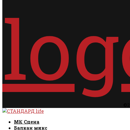
©2
Facebook
Instagram
Email
Rss
Facebook
Instagram
Email
Rss
МК Сцена
Балкан микс