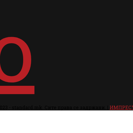
023 - standard.mk. Сите права се задржани. |
ИМПРЕС