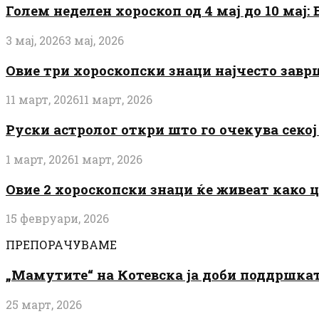
Голем неделен хороскоп од 4 мај до 10 мај
3 мај, 2026
3 мај, 2026
Овие три хороскопски знаци најчесто завр
11 март, 2026
11 март, 2026
Руски астролог откри што го очекува секој 
1 март, 2026
1 март, 2026
Овие 2 хороскопски знаци ќе живеат како 
15 февруари, 2026
ПРЕПОРАЧУВАМЕ
„Мамутите“ на Котевска ја доби поддршката
25 март, 2026