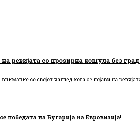
 на ревијата со проѕирна кошула без гра
внимание со својот изглед кога се појави на ревијат
есе победата на Бугарија на Евровизија!