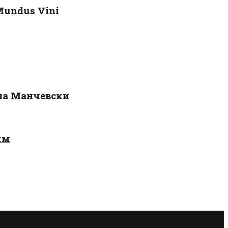
Mundus Vini
 на Манчевски
лм